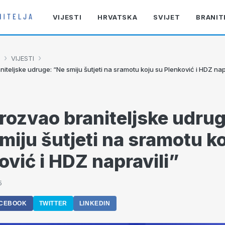
VIJESTI
HRVATSKA
SVIJET
BRANIT
›
›
VIJESTI
niteljske udruge: “Ne smiju šutjeti na sramotu koju su Plenković i HDZ nap
prozvao braniteljske udrug
miju šutjeti na sramotu k
ović i HDZ napravili”
5
CEBOOK
TWITTER
LINKEDIN