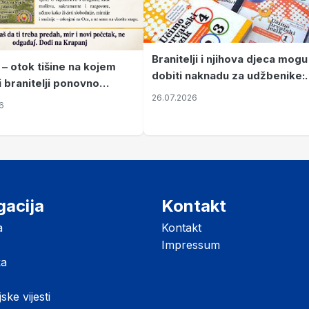
Branitelji i njihova djeca mogu
 – otok tišine na kojem
dobiti naknadu za udžbenike:
i branitelji ponovno
zahtjevi se podnose do 31.
26.07.2026
ze mir
6
listopada
gacija
Kontakt
a
Kontakt
Impressum
ka
jske vijesti