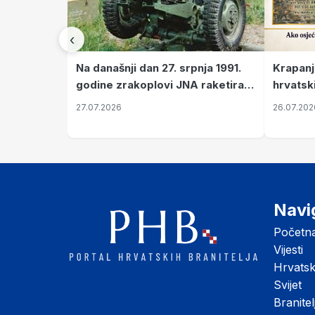
‹
Krapanj
Na današnji dan 27. srpnja 1991.
hrvatsk
godine zrakoplovi JNA raketirali
pronala
su vojarnu i obučni centar "Nikola
26.07.202
27.07.2026
Šubić Zrinski" popularno zvanu
"Opatovačka pustara"
Navi
Početn
Vijesti
Hrvats
Svijet
Branitel