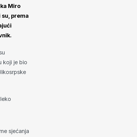
ika Miro
i su, prema
ajući
vnik.
su
koji je bio
elikosrpske
aleko
eme sjećanja