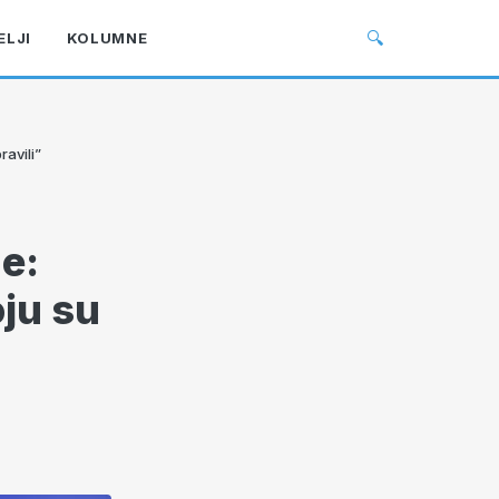
🔍
ELJI
KOLUMNE
ravili”
e:
oju su