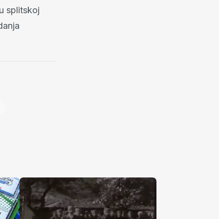
 splitskoj
danja