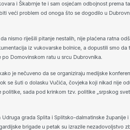
kovara i Škabrnje te i sam osjećam odbojnost prema ta
biti veći problem od onoga što se dogodilo u Dubrovn
da nismo riješili pitanje nestalih, nije plaćena ratna odš
umentacija iz vukovarske bolnice, a dopustili smo da 
je po Domovinskom ratu u srcu Dubrovnika.
 kako je nečuveno da se organiziraju medijske konferen
ok se šuti o dolasku Vučića, čovjeka koji nikad nije o
 politike, sada pod krinkom tzv. politike „srpskog svet
a Udruga grada Splita i Splitsko-dalmatinske županije 
 gardijske brigade u petak su izrazile nezadovoljstvo 