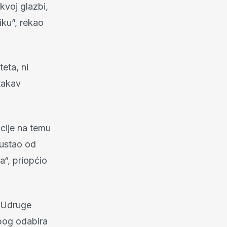
kvoj glazbi,
iku”, rekao
teta, ni
takav
cije na temu
dustao od
a“, priopćio
i Udruge
zbog odabira