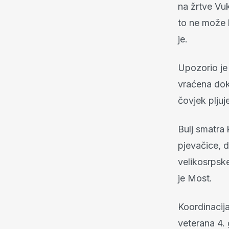
na žrtve Vu
to ne može 
je.
Upozorio je 
vraćena dok
čovjek plju
Bulj smatra
pjevačice, d
velikosrpske
je Most.
Koordinacij
veterana 4.