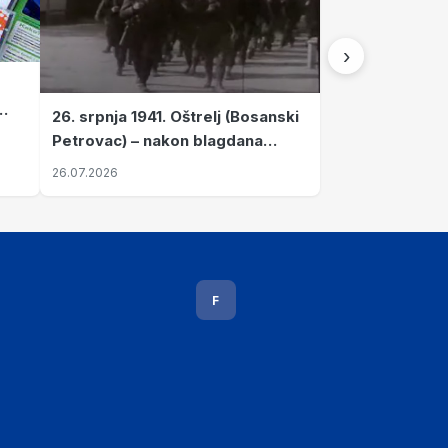
›
26. srpnja 1941. Oštrelj (Bosanski
Petrovac) – nakon blagdana
Svete Ane izvršen napad srpskih
26.07.2026
ustanika na vlak s ženama i
djecom
F