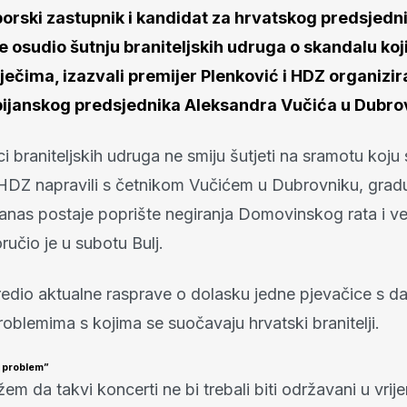
orski zastupnik i kandidat za hrvatskog predsjedn
 je osudio šutnju braniteljskih udruga o skandalu koj
ječima, izazvali premijer Plenković i HDZ organizir
bijanskog predsjednika Aleksandra Vučića u Dubro
i braniteljskih udruga ne smiju šutjeti na sramotu koju 
 HDZ napravili s četnikom Vučićem u Dubrovniku, gradu 
danas postaje poprište negiranja Domovinskog rata i v
oručio je u subotu Bulj.
oredio aktualne rasprave o dolasku jedne pjevačice s d
problemima s kojima se suočavaju hrvatski branitelji.
i problem”
žem da takvi koncerti ne bi trebali biti održavani u vrij