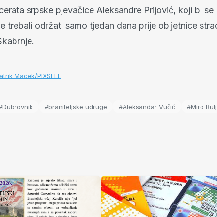
rata srpske pjevačice Aleksandre Prijović, koji bi se u
e trebali održati samo tjedan dana prije obljetnice stra
Škabrnje.
Patrik Macek/PIXSELL
#Dubrovnik
#braniteljske udruge
#Aleksandar Vučić
#Miro Bulj