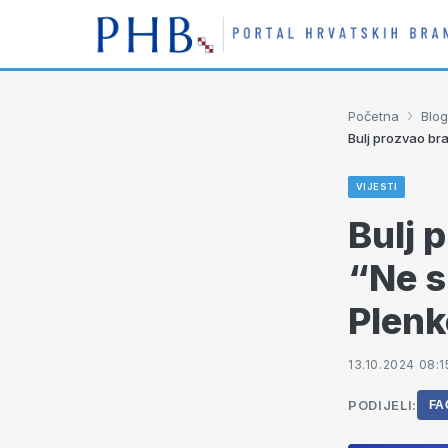
›
Početna
Blog
Bulj prozvao bra
VIJESTI
Bulj 
“Ne s
Plenk
13.10.2024 08:1
PODIJELI:
FA