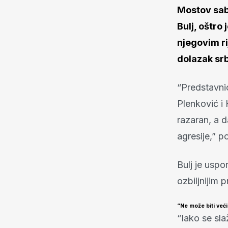
Mostov sab
Bulj, oštro
njegovim ri
dolazak sr
“Predstavnic
Plenković i
razaran, a 
agresije,” p
Bulj je usp
ozbiljnijim 
“Ne može biti već
“Iako se sla