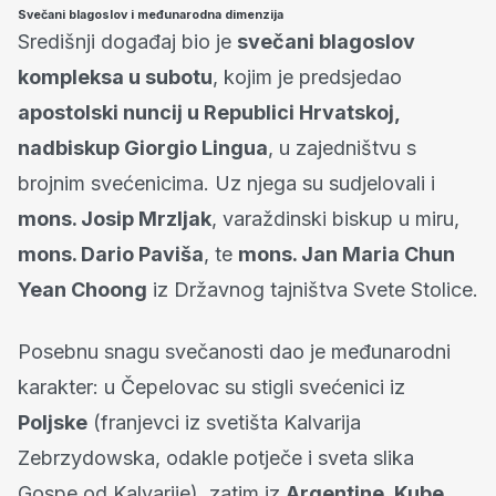
Svečani blagoslov i međunarodna dimenzija
Središnji događaj bio je
svečani blagoslov
kompleksa u subotu
, kojim je predsjedao
apostolski nuncij u Republici Hrvatskoj,
nadbiskup Giorgio Lingua
, u zajedništvu s
brojnim svećenicima. Uz njega su sudjelovali i
mons. Josip Mrzljak
, varaždinski biskup u miru,
mons. Dario Paviša
, te
mons. Jan Maria Chun
Yean Choong
iz Državnog tajništva Svete Stolice.
Posebnu snagu svečanosti dao je međunarodni
karakter: u Čepelovac su stigli svećenici iz
Poljske
(franjevci iz svetišta Kalvarija
Zebrzydowska, odakle potječe i sveta slika
Gospe od Kalvarije), zatim iz
Argentine, Kube,