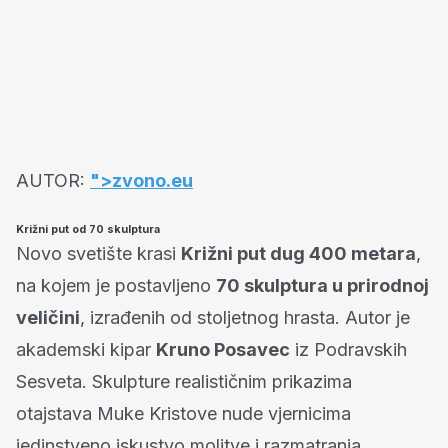
AUTOR:
">zvono.eu
Križni put od 70 skulptura
Novo svetište krasi
Križni put dug 400 metara
,
na kojem je postavljeno
70 skulptura u prirodnoj
veličini
, izrađenih od stoljetnog hrasta. Autor je
akademski kipar
Kruno Posavec
iz Podravskih
Sesveta. Skulpture realističnim prikazima
otajstava Muke Kristove nude vjernicima
jedinstveno iskustvo molitve i razmatranja.