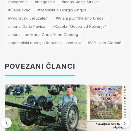
#otvorenje
#blagoslov
#mons. Josip Mrzljak
#Čepelovac
#nadbiskup Giorgio Lingua
#Podravski Jeruzalem
#Križni put "Svi smo braća"
#mons. Dario Paviša
#Kapela "Gospa od Kalvarije"
#mons. Jan Maria Chun Yean Choong
#apostolski nuncij u Republici Hrvatskoj
#Vlč. Ivica Gladoić
POVEZANI ČLANCI
‹
›