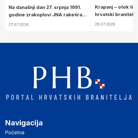
Krapanj – otok tiš
Na današnji dan 27. srpnja 1991.
hrvatski branitelj
godine zrakoplovi JNA raketirali
pronalaze mir
su vojarnu i obučni centar "Nikola
26.07.2026
27.07.2026
Šubić Zrinski" popularno zvanu
"Opatovačka pustara"
Navigacija
Početna