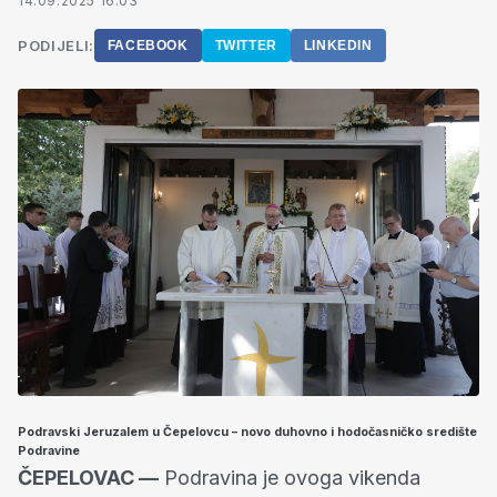
14.09.2025 16:03
PODIJELI:
FACEBOOK
TWITTER
LINKEDIN
Podravski Jeruzalem u Čepelovcu – novo duhovno i hodočasničko središte
Podravine
ČEPELOVAC —
Podravina je ovoga vikenda