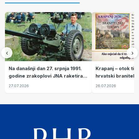
‹
›
Krapanj – otok tiš
Na današnji dan 27. srpnja 1991.
hrvatski branitelj
godine zrakoplovi JNA raketirali
pronalaze mir
su vojarnu i obučni centar "Nikola
26.07.2026
27.07.2026
Šubić Zrinski" popularno zvanu
"Opatovačka pustara"