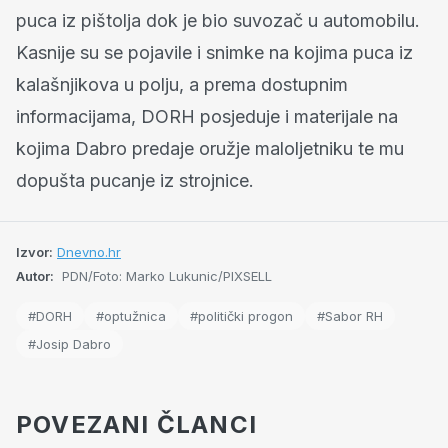
puca iz pištolja dok je bio suvozač u automobilu.
Kasnije su se pojavile i snimke na kojima puca iz
kalašnjikova u polju, a prema dostupnim
informacijama, DORH posjeduje i materijale na
kojima Dabro predaje oružje maloljetniku te mu
dopušta pucanje iz strojnice.
Izvor:
Dnevno.hr
Autor:
PDN/Foto: Marko Lukunic/PIXSELL
#DORH
#optužnica
#politički progon
#Sabor RH
#Josip Dabro
POVEZANI ČLANCI