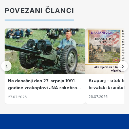
POVEZANI ČLANCI
‹
›
Krapanj – otok tiš
Na današnji dan 27. srpnja 1991.
hrvatski branitelj
godine zrakoplovi JNA raketirali
pronalaze mir
su vojarnu i obučni centar "Nikola
26.07.2026
27.07.2026
Šubić Zrinski" popularno zvanu
"Opatovačka pustara"