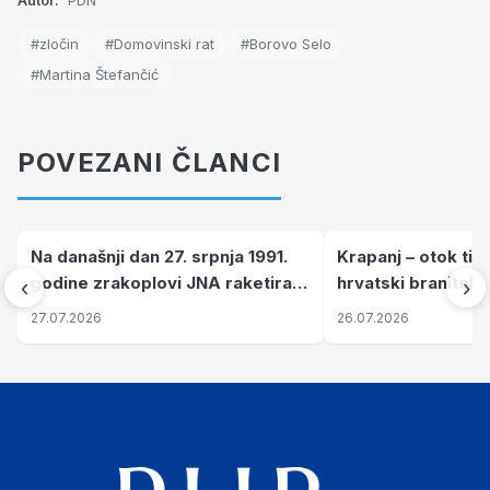
Autor:
PDN
#zločin
#Domovinski rat
#Borovo Selo
#Martina Štefančić
POVEZANI ČLANCI
Na današnji dan 27. srpnja 1991.
Krapanj – otok tiš
godine zrakoplovi JNA raketirali
hrvatski branitelj
‹
›
su vojarnu i obučni centar "Nikola
pronalaze mir
27.07.2026
26.07.2026
Šubić Zrinski" popularno zvanu
"Opatovačka pustara"