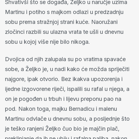
Shvativši što se događa, Željko u naručje uzima
Martinu i potiho s majkom odlazi u predzadnju
sobu prema stražnjoj strani kuće. Naoružani
zločinci razbili su ulazna vrata te ušli u dnevnu
sobu u kojoj više nije bilo nikoga.
Dvojica od njih zalupala su po vratima spavaće
sobe, a Željko je, u nadi kako će možda spriječiti
najgore, ipak otvorio. Bez ikakva upozorenja i
ijedne izgovorene riječi, ispalili su rafal u njega, a
on je pogođen u trbuh i lijevu preponu pao na
pod. Nakon toga, majku Bernadicu i malenu
Martinu odvlače u dnevnu sobu, a posljednje što
je teško ranjeni Željko čuo bio je majčin plač,
preklinjanje da ih ne ubiju i rafalna paljba, nakon