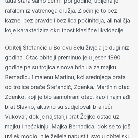
tada stara samo četiri i pol godine, ubijena je
rafalom iz vatrenoga oružja. Zločin je to bez
kazne, bez pravde i bez lica počinitelja, ali naličja
koje karakterizira okrutnost klasične likvidacije.
Obitelj Štefančić u Borovu Selu živjela je dugi niz
godina. Otac obitelji preminuo je u jesen 1990.
godine pa su trojica sinova brinula za majku
Bernadicu i malenu Martinu, kći srednjega brata
od trojice braće Štefančić, Zdenka. Martinin otac
Zdenko, koji je bio samohrani otac, kao i najmlađi
brat Slavko, aktivno su sudjelovali braneći
Vukovar, dok je najstariji brat Željko ostao uz
majku i nećakinju. Majka Bernadica, dok se to još
uvijek moglo, nije željela napustiti svoju obiteljsku