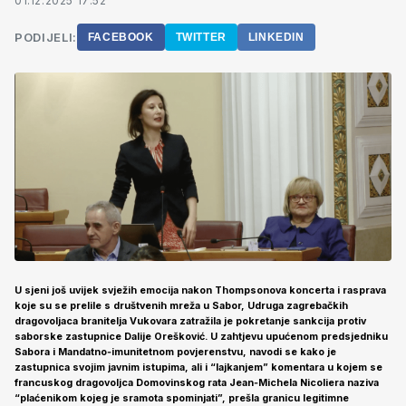
01.12.2025 17:52
PODIJELI:
FACEBOOK
TWITTER
LINKEDIN
U sjeni još uvijek svježih emocija nakon Thompsonova koncerta i rasprava
koje su se prelile s društvenih mreža u Sabor, Udruga zagrebačkih
dragovoljaca branitelja Vukovara zatražila je pokretanje sankcija protiv
saborske zastupnice Dalije Orešković. U zahtjevu upućenom predsjedniku
Sabora i Mandatno‑imunitetnom povjerenstvu, navodi se kako je
zastupnica svojim javnim istupima, ali i “lajkanjem” komentara u kojem se
francuskog dragovoljca Domovinskog rata Jean‑Michela Nicoliera naziva
“plaćenikom kojeg je sramota spominjati”, prešla granicu legitimne