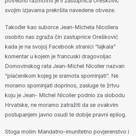
potrebno razmotriti je li zastupnica Orešković
svojim izjavama prekršila navedene obveze.
Također kao suborce Jean-Michela Nicoliera
osobito nas zgraža čin zastupnice Orešković
kada je na svojoj Facebook stranici “lajkala”
komentar u kojem je francuski dragovoljac
Domovinskog rata Jean-Michel Nicolier nazvan
“plaćenikom kojeg je sramota spominjati”. Ne
moramo spominjati doprinos, zasluge te žrtvu
koju je Jean- Michel Nicolier podnio za slobodu
Hrvatske, ne moramo zatražiti da se ovakvim
postupanjem javno osudi te dobije pravni epilog.
Stoga molim Mandatno-imunitetno povjerenstvo i