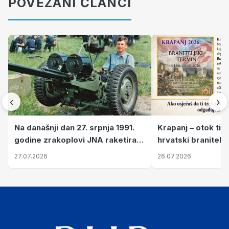
POVEZANI ČLANCI
‹
›
Krapanj – otok tiš
Na današnji dan 27. srpnja 1991.
hrvatski branitelj
godine zrakoplovi JNA raketirali
pronalaze mir
su vojarnu i obučni centar "Nikola
26.07.2026
27.07.2026
Šubić Zrinski" popularno zvanu
"Opatovačka pustara"