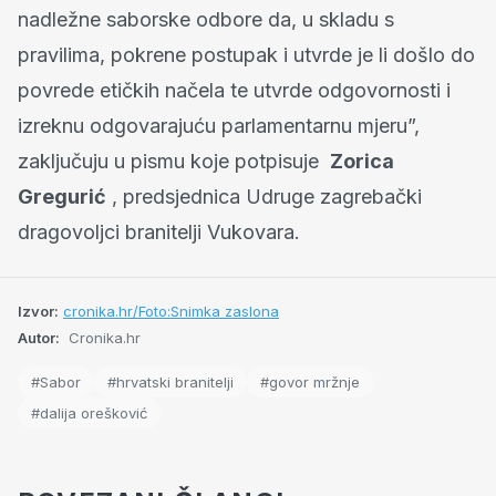
nadležne saborske odbore da, u skladu s
pravilima, pokrene postupak i utvrde je li došlo do
povrede etičkih načela te utvrde odgovornosti i
izreknu odgovarajuću parlamentarnu mjeru”,
zaključuju u pismu koje potpisuje
Zorica
Gregurić
, predsjednica Udruge zagrebački
dragovoljci branitelji Vukovara.
Izvor:
cronika.hr/Foto:Snimka zaslona
Autor:
Cronika.hr
#Sabor
#hrvatski branitelji
#govor mržnje
#dalija orešković