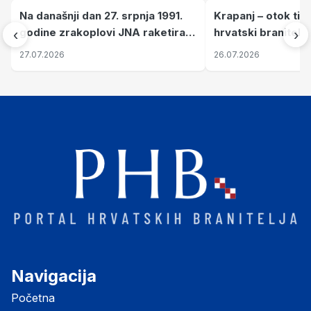
Na današnji dan 27. srpnja 1991.
Krapanj – otok tiš
godine zrakoplovi JNA raketirali
hrvatski branitelj
‹
›
su vojarnu i obučni centar "Nikola
pronalaze mir
27.07.2026
26.07.2026
Šubić Zrinski" popularno zvanu
"Opatovačka pustara"
Navigacija
Početna