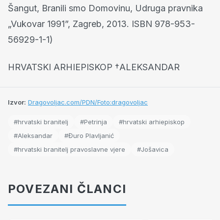
Šangut, Branili smo Domovinu, Udruga pravnika
„Vukovar 1991”, Zagreb, 2013. ISBN 978-953-
56929-1-1)
HRVATSKI ARHIEPISKOP †ALEKSANDAR
Izvor:
Dragovoljac.com/PDN/Foto:dragovoljac
#hrvatski branitelj
#Petrinja
#hrvatski arhiepiskop
#Aleksandar
#Đuro Plavljanić
#hrvatski branitelj pravoslavne vjere
#Jošavica
POVEZANI ČLANCI