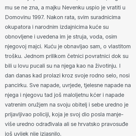
mu se ne zna, a majku Nevenku uspio je vratiti u
Domovinu 1997. Nakon rata, svim suradnicima
okupatora i narodnim izdajnicima kuće su
obnovljene i uvedena im je struja, voda, osim
njegovoj majci. Kuću je obnavljao sam, o vlastitom
trošku. Jednom prilikom četnici povratnici dok su
bili u lovu pucali su na njega kao na životinju. I
dan danas kad prolazi kroz svoje rodno selo, nosi
pancirku. Sve napade, uvrjede, tjelesne napade na
njega i njegovu tad još maloljetnu kćer i napade
vatrenim oružjem na svoju obitelj i sebe uredno je
prijavljivao policiji, koja je svoj dio posla manje-
više uredno odrađivala ali se hrvatsko pravosuđe
još uvijek nije izjasnilo.