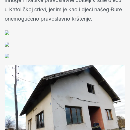
mnoge hrvatske pravoslavne obitelji krstile djecu
u Katoličkoj crkvi, jer im je kao i djeci našeg Đure
onemogućeno pravoslavno krštenje.