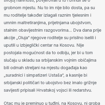
svojoj naivnosti, povjerovali u to i brinuli se o
grobnom mjestu. Nu to im nije bilo dosta, pa su
mu roditelje također izlagali raznim tjelesnim i
umnim maltretiranjima, prijetnjama ubojstvom,
stalnim obavijestnim razgovorima… Dva dana prije
akcije „Oluja“ njegove roditelje su prisilno iselili i
uputili u izbjeglički centar na Kosovu. Nije
postojala mogućnost da to odbiju, jer bi u tom
slučaju u skladu sa srbijanskim vojnim običajima
bili odmah streljani na mjestu događaja kao
„suradnici i simpatizeri Ustaša“, a kasnije bi
srbijanski političari to ubojstvo bez imalo grižnje
savijesti pripisali Hrvatskoj vojsci ili redarstvu.
Otac mu je preminuo u tuđini, na Kosovu, ni groba