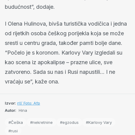
budućnost”, dodaje.
I Olena Hulinova, bivša turistička vodičica i jedna
od rijetkih osoba češkog porijekla koja se može
sresti u centru grada, također pamti bolje dane.
“Počelo je s koronom. Karlovy Vary izgledali su
kao scena iz apokalipse – prazne ulice, sve
zatvoreno. Sada su nas i Rusi napustili… I ne
vraćaju se”, kaže ona.
Izvor:
n1/ Foto: Afp
Autor:
Hina
#Češka
#nekretnine
#egzodus
#Karlovy Vary
#rusi