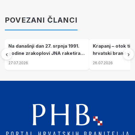
POVEZANI ČLANCI
Na današnji dan 27. srpnja 1991.
Krapanj – otok tiš
godine zrakoplovi JNA raketirali
hrvatski branitelj
‹
›
su vojarnu i obučni centar "Nikola
pronalaze mir
27.07.2026
26.07.2026
Šubić Zrinski" popularno zvanu
"Opatovačka pustara"