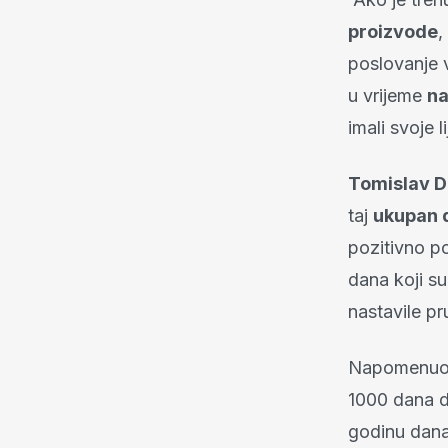
proizvode
,
poslovanje v
u vrijeme
na
imali svoje l
Tomislav D
taj
ukupan 
pozitivno p
dana koji su
nastavile pr
Napomenuo j
1000 dana d
godinu dana