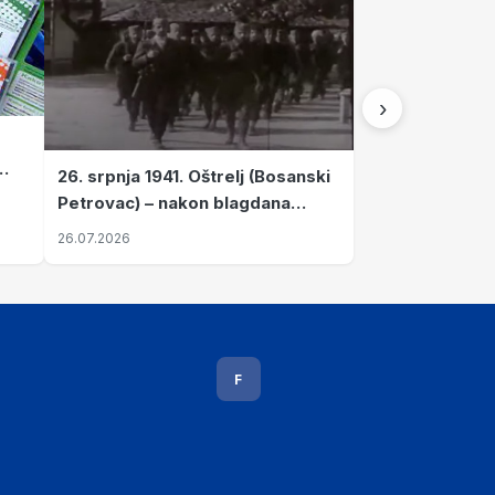
›
26. srpnja 1941. Oštrelj (Bosanski
Petrovac) – nakon blagdana
Svete Ane izvršen napad srpskih
26.07.2026
ustanika na vlak s ženama i
djecom
F