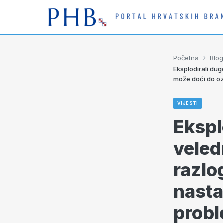
›
Početna
Blog
Eksplodirali du
može doći do oz
VIJESTI
Ekspl
veled
razlo
nasta
prob