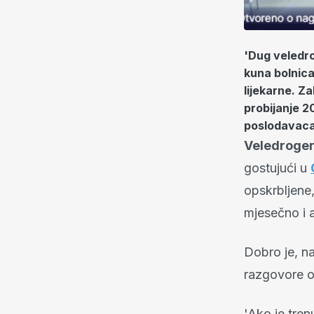
'Dug veledrog
kuna bolnica
lijekarne. Z
probijanje 2
poslodavac
Veledroger
gostujući u
opskrbljene
mjesečno i 
Dobro je, na
razgovore o 
'Ako je tre