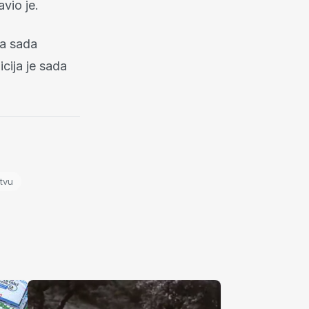
vio je.
ma sada
icija je sada
tvu