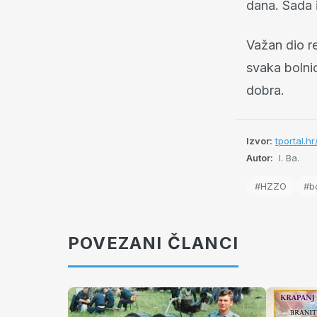
dana. Sada i
Važan dio r
svaka bolnic
dobra.
Izvor:
tportal.h
Autor:
I. Ba.
#HZZO
#b
POVEZANI ČLANCI