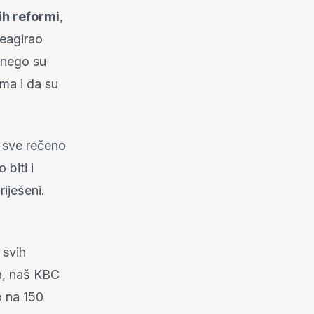
ih reformi
,
reagirao
, nego su
ma i da su
e sve rečeno
biti i
riješeni.
 svih
va, naš KBC
o na 150