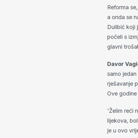
Reforma se,
a onda se na
Dulibić koji
počeli s iz
glavni troša
Davor Vagi
samo jedan 
rješavanje pr
Ove godine ć
'Želim reći 
lijekova, bo
je u ovo vr