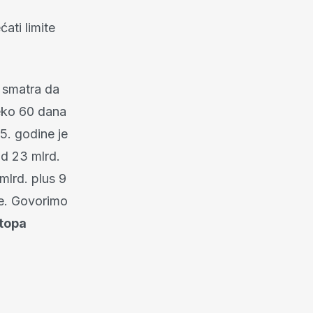
ati limite
 smatra da
reko 60 dana
15. godine je
od 23 mlrd.
mlrd. plus 9
ne. Govorimo
topa