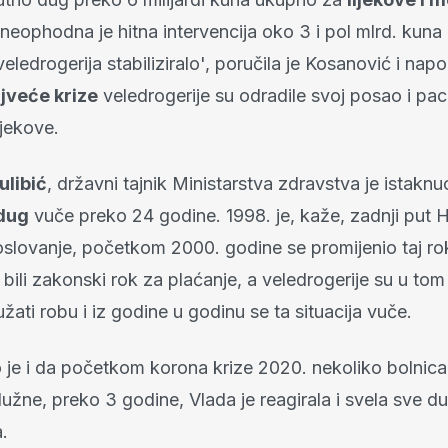
 neophodna je hitna intervencija oko 3 i pol mlrd. kuna 
eledrogerija stabiliziralo', poručila je Kosanović i nap
jveće krize
veledrogerije su odradile svoj posao i paci
ijekove.
ulibić
, državni tajnik Ministarstva zdravstva je istaknu
dug
vuče preko 24 godine. 1998. je, kaže, zadnji put
oslovanje, početkom 2000. godine se promijenio taj rok
 bili zakonski rok za plaćanje, a veledrogerije su u tom
užati robu i iz godine u godinu se ta situacija vuče.
e i da početkom korona krize 2020. nekoliko bolnica 
užne, preko 3 godine, Vlada je reagirala i svela sve d
.