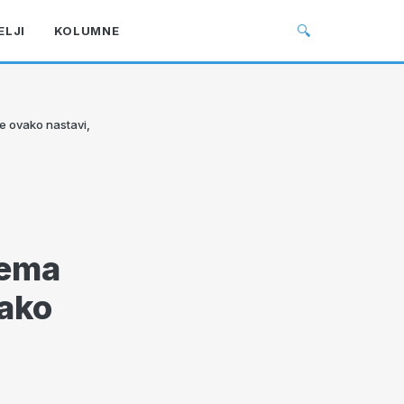
🔍
ELJI
KOLUMNE
e ovako nastavi,
Nema
vako