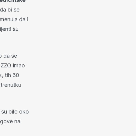
da bi se
omenula da i
jenti su
o da se
 HZZO imao
, tih 60
 trenutku
su bilo oko
ugove na