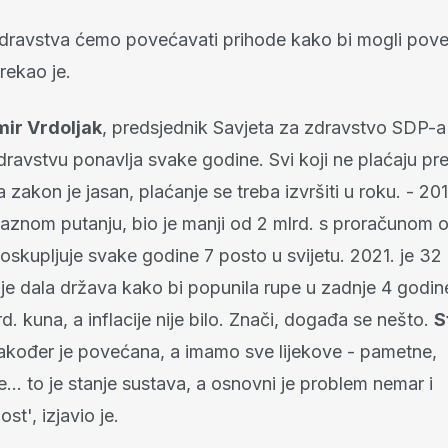
zdravstva ćemo povećavati prihode kako bi mogli poveć
rekao je.
mir Vrdoljak
, predsjednik Savjeta za zdravstvo SDP-a
zdravstvu ponavlja svake godine. Svi koji ne plaćaju p
 a zakon je jasan, plaćanje se treba izvršiti u roku. - 20
ilaznom putanju, bio je manji od 2 mlrd. s proračunom 
skupljuje svake godine 7 posto u svijetu. 2021. je 32 
o je dala država kako bi popunila rupe u zadnje 4 godi
d. kuna, a inflacije nije bilo. Znači, događa se nešto.
S
akođer je povećana, a imamo sve lijekove - pametne,
... to je stanje sustava, a osnovni je problem nemar i
t', izjavio je.