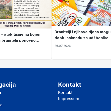
Branitelji i njihova djeca mogu
 – otok tišine na kojem
dobiti naknadu za udžbenike:
i branitelji ponovno
zahtjevi se podnose do 31.
26.07.2026
ze mir
6
listopada
gacija
Kontakt
a
Kontakt
Impressum
ka