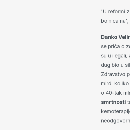
'U reformi 
bolnicama', 
Danko Veli
se priča o 
su u ilegali,
dug bio u s
Zdravstvo po
mlrd. kolik
o 40-tak mlr
smrtnosti
t
kemoterapije
neodgovornos