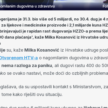
erijama je 31.3. bio više od 5 milijardi, no 30.4. dug je 4 
 za lijekove i medicinske proizvode i 2,1 milijarde kuna H
abrinjavajući je rapidan rast dugovanja HZZO-a prema lij
00 dana plaćanja', kaže Milka Kosanović iz Hrvatske udr
a
ije
su, kaže
Milka Kosanović
iz Hrvatske udruge pos
Otvorenom HTV-a
o nagomilanim dugovima u zdravs
,
nema razloga za paniku
, ali dugovi rastu 400 do 50
ako se ovako nastavi, može doći do ozbiljnih problema
glašava, da su uspostavili kontakt s Ministarstvom, z
tome kako riješiti ovu situaciju.
nutno dug preko 6 milijardi kuna ukupno za
lijekove i 