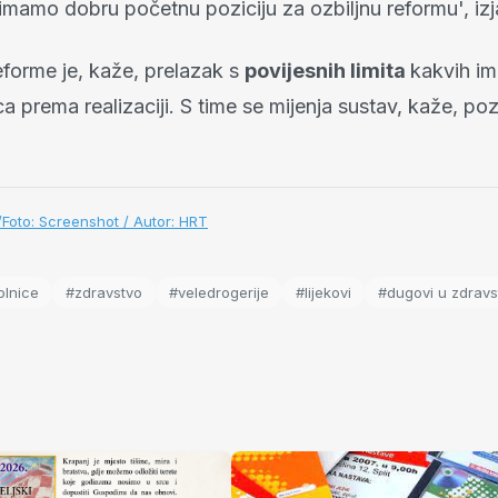
mamo dobru početnu poziciju za ozbiljnu reformu', izja
eforme je, kaže, prelazak s
povijesnih limita
kakvih i
a prema realizaciji. S time se mijenja sustav, kaže, poz
r/Foto: Screenshot / Autor: HRT
olnice
#zdravstvo
#veledrogerije
#lijekovi
#dugovi u zdravs