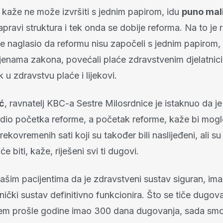
 kaže ne može izvršiti s jednim papirom, idu
puno mal
pravi struktura i tek onda se dobije reforma. Na to je 
 je naglasio da reformu nisu započeli s jednim papirom
mjenama zakona, povećali plaće zdravstvenim djelatnici
k u zdravstvu plaće i lijekovi.
ć
, ravnatelj KBC-a Sestre Milosrdnice je istaknuo da j
dio početka reforme, a početak reforme, kaže bi moglo 
ekovremenih sati koji su također bili naslijeđeni, ali su 
e biti, kaže, riješeni svi ti dugovi.
našim pacijentima da je zdravstveni sustav siguran, ima
lnički sustav definitivno funkcionira. Što se tiče dugo
ijem prošle godine imao 300 dana dugovanja, sada sm