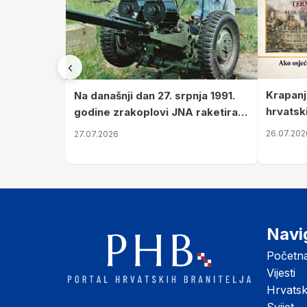
‹
Krapanj
Na današnji dan 27. srpnja 1991.
hrvatsk
godine zrakoplovi JNA raketirali
pronala
su vojarnu i obučni centar "Nikola
26.07.202
27.07.2026
Šubić Zrinski" popularno zvanu
"Opatovačka pustara"
Navi
Početn
Vijesti
Hrvats