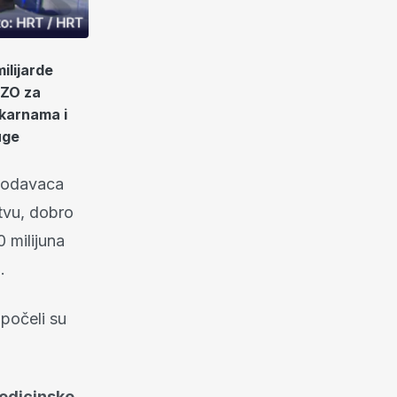
milijarde
ZZO za
ekarnama i
uge
lodavaca
tvu, dobro
0 milijuna
.
apočeli su
medicinske