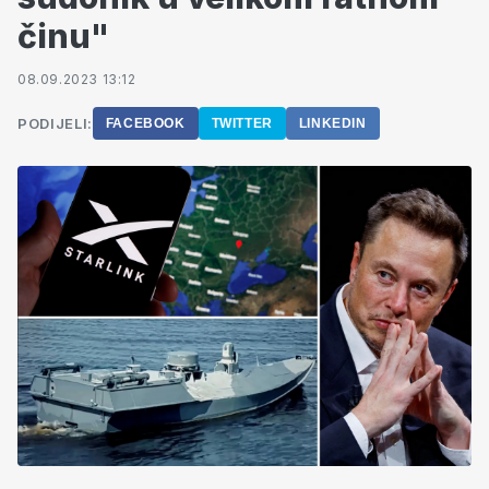
činu"
08.09.2023 13:12
PODIJELI:
FACEBOOK
TWITTER
LINKEDIN