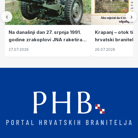
‹
›
Krapanj – otok tiš
Na današnji dan 27. srpnja 1991.
hrvatski branitelj
godine zrakoplovi JNA raketirali
pronalaze mir
su vojarnu i obučni centar "Nikola
26.07.2026
27.07.2026
Šubić Zrinski" popularno zvanu
"Opatovačka pustara"