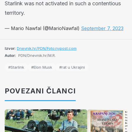
Starlink was not activated in such a contentious
territory.
— Mario Nawfal (@MarioNawfal)
September 7, 2023
Izvor:
Dnevnik.hr/PDN/Foto:nypost.com
Autor:
PDN/Dnevnik.hr/M.R.
#Starlink
#Elon Musk
#rat u Ukrajini
POVEZANI ČLANCI