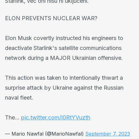
Starlink, već oni nisu ni uključeni.
ELON PREVENTS NUCLEAR WAR?
Elon Musk covertly instructed his engineers to
deactivate Starlink's satellite communications
network during a MAJOR Ukrainian offensive.
This action was taken to intentionally thwart a
surprise attack by Ukraine against the Russian
naval fleet.
The…
pic.twitter.com/I0RtYVuzth
— Mario Nawfal (@MarioNawfal)
September 7, 2023