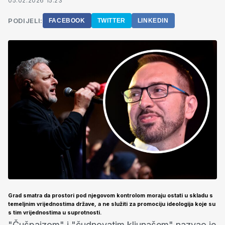
05.02.2026 15:23
PODIJELI:
FACEBOOK
TWITTER
LINKEDIN
Grad smatra da prostori pod njegovom kontrolom moraju ostati u skladu s
temeljnim vrijednostima države, a ne služiti za promociju ideologija koje su
s tim vrijednostima u suprotnosti.
"Čušpajzom" i "čudnovatim kljunašem" nazvao je