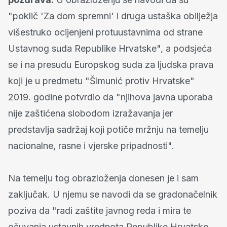
"poklič 'Za dom spremni' i druga ustaška obilježja
višestruko ocijenjeni protuustavnima od strane
Ustavnog suda Republike Hrvatske", a podsjeća
se i na presudu Europskog suda za ljudska prava
koji je u predmetu "Šimunić protiv Hrvatske"
2019. godine potvrdio da "njihova javna uporaba
nije zaštićena slobodom izražavanja jer
predstavlja sadržaj koji potiče mržnju na temelju
nacionalne, rasne i vjerske pripadnosti".
Na temelju tog obrazloženja donesen je i sam
zaključak. U njemu se navodi da se gradonačelnik
poziva da "radi zaštite javnog reda i mira te
očuvanja ustavnih vrednota Republike Hrvatske,