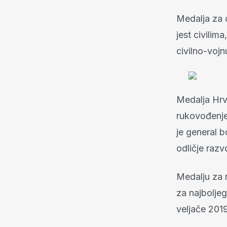
Medalja za 
jest civili
civilno-vojn
Medalja Hrva
rukovođenje 
je general b
odličje razv
Medalju za n
za najboljeg
veljače 2019