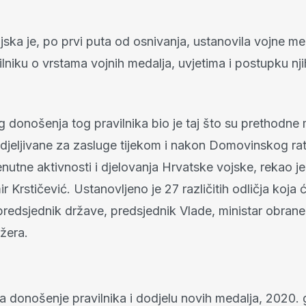
ska je, po prvi puta od osnivanja, ustanovila vojne me
lniku o vrstama vojnih medalja, uvjetima i postupku nj
g donošenja tog pravilnika bio je taj što su prethodne
djeljivane za zasluge tijekom i nakon Domovinskog rat
enutne aktivnosti i djelovanja Hrvatske vojske, rekao je
 Krstičević. Ustanovljeno je 27 različitih odličja koja 
 predsjednik države, predsjednik Vlade, ministar obrane
žera.
a donošenje pravilnika i dodjelu novih medalja, 2020. 