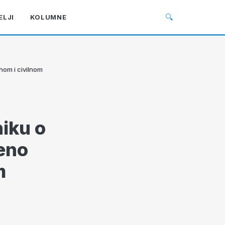
🔍
ELJI
KOLUMNE
nom i civilnom
iku o
jeno
m