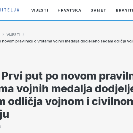
VIJESTI
HRVATSKA
SVIJET
BRANIT
›
›
VIJESTI
o novom pravilniku o vrstama vojnih medalja dodjeljeno sedam odličja voj
Prvi put po novom praviln
ma vojnih medalja dodjel
 odličja vojnom i civilno
ju
5