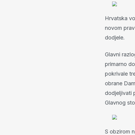
Hrvatska voj
novom pravi
dodjele.
Glavni razlo
primarno do
pokrivale tr
obrane Damir
dodjeljivati
Glavnog sto
S obzirom n