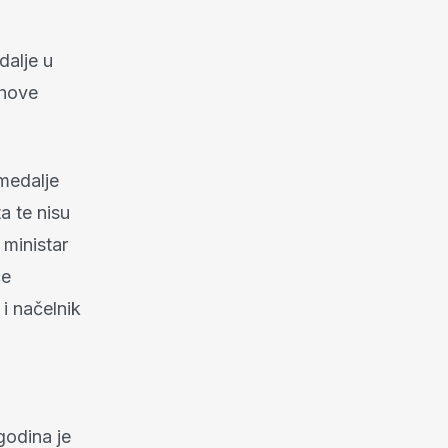
dalje u
ihove
 medalje
a te nisu
 ministar
će
 i načelnik
godina je