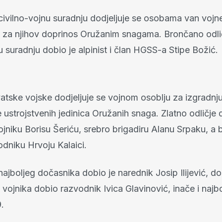
civilno-vojnu suradnju dodjeljuje se osobama van vojne
ma, za njihov doprinos Oružanim snagama. Brončano odli
u suradnju dobio je alpinist i član HGSS-a Stipe Božić.
tske vojske dodjeljuje se vojnom osoblju za izgradnju,
ustrojstvenih jedinica Oružanih snaga. Zlatno odličje 
ojniku Borisu Šeriću, srebro brigadiru Alanu Srpaku, a
odniku Hrvoju Kalaici.
ajboljeg dočasnika dobio je narednik Josip Ilijević, do
 vojnika dobio razvodnik Ivica Glavinović, inače i najbol
.