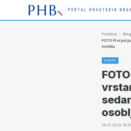
›
Početna
Blog
FOTO Prvi put p
osoblju
VIJESTI
FOTO 
vrsta
sedam
osobl
16.01.2020 19:5