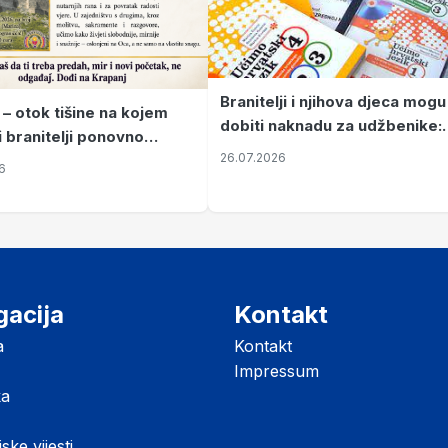
Branitelji i njihova djeca mogu
 – otok tišine na kojem
dobiti naknadu za udžbenike:
i branitelji ponovno
zahtjevi se podnose do 31.
26.07.2026
ze mir
6
listopada
gacija
Kontakt
a
Kontakt
Impressum
ka
jske vijesti