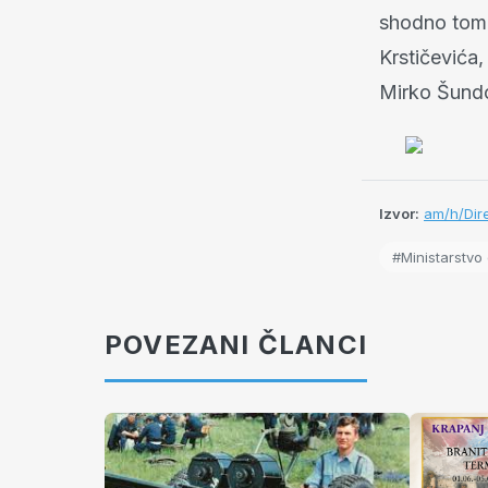
shodno tome
Krstičevića,
Mirko Šund
Izvor:
am/h/Dire
#Ministarstvo
POVEZANI ČLANCI