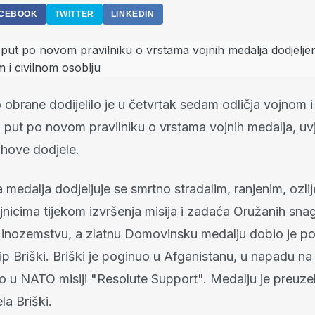
CEBOOK
TWITTER
LINKEDIN
 obrane dodijelilo je u četvrtak sedam odličja vojnom i
i put po novom pravilniku o vrstama vojnih medalja, uvj
ihove dodjele.
edalja dodjeljuje se smrtno stradalim, ranjenim, ozlij
jnicima tijekom izvršenja misija i zadaća Oružanih sna
li inozemstvu, a zlatnu Domovinsku medalju dobio je 
p Briški. Briški je poginuo u Afganistanu, u napadu na
ao u NATO misiji "Resolute Support". Medalju je preuz
la Briški.