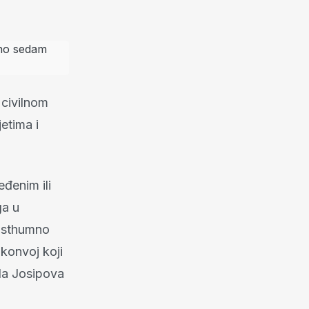
 civilnom
etima i
eđenim ili
ga u
posthumno
 konvoj koji
ela Josipova