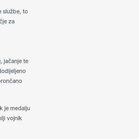
 službe, to
čje za
 jačanje te
dodijeljeno
 brončano
k je medalju
ji vojnik