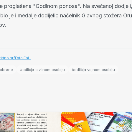
 proglašena "Godinom ponosa". Na svečanoj dodjeli, 
 bio je i medalje dodijelio načelnik Glavnog stožera O
ov.
ktno.hr/Foto:FaH
 obrane
#odličja civilnom osoblju
#odličja vojnom osoblju