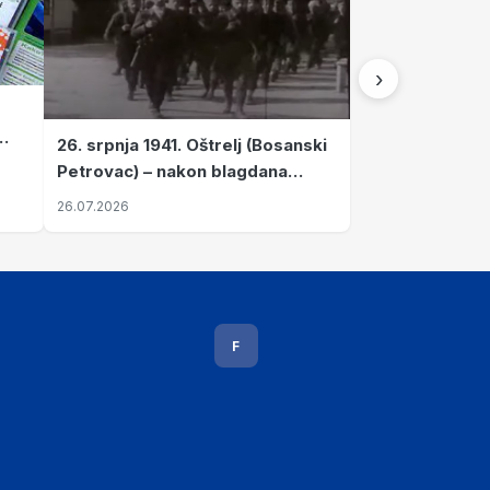
›
26. srpnja 1941. Oštrelj (Bosanski
Petrovac) – nakon blagdana
Svete Ane izvršen napad srpskih
26.07.2026
ustanika na vlak s ženama i
djecom
F