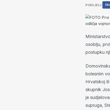
PODIJELI:
FA
Ministarstvo
osoblju, prv
postupku nj
Domovinska m
bolesnim vo
Hrvatskoj i
skupnik Josi
je sudjelov
supruga, Ste