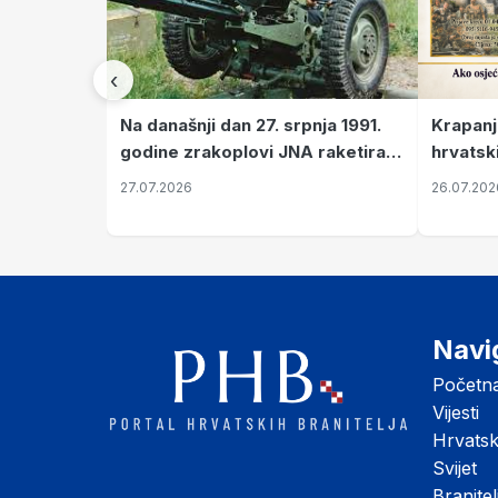
‹
Krapanj
Na današnji dan 27. srpnja 1991.
hrvatsk
godine zrakoplovi JNA raketirali
pronala
su vojarnu i obučni centar "Nikola
26.07.202
27.07.2026
Šubić Zrinski" popularno zvanu
"Opatovačka pustara"
Navi
Početn
Vijesti
Hrvats
Svijet
Branitel