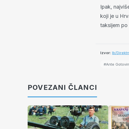
Ipak, najviš
koji je u Hr
taksijem po
Izvor:
lb/Direkt
#Ante Gotovi
POVEZANI ČLANCI