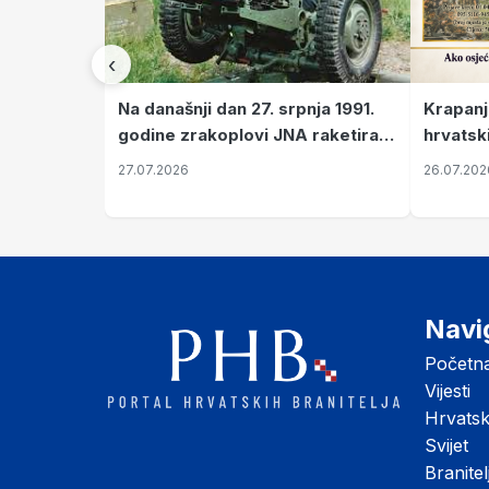
‹
Krapanj
Na današnji dan 27. srpnja 1991.
hrvatsk
godine zrakoplovi JNA raketirali
pronala
su vojarnu i obučni centar "Nikola
26.07.202
27.07.2026
Šubić Zrinski" popularno zvanu
"Opatovačka pustara"
Navi
Početn
Vijesti
Hrvats
Svijet
Branitel