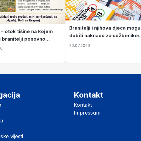
Branitelji i njihova djeca mogu
 – otok tišine na kojem
dobiti naknadu za udžbenike:
i branitelji ponovno
zahtjevi se podnose do 31.
26.07.2026
ze mir
6
listopada
gacija
Kontakt
a
Kontakt
Impressum
ka
jske vijesti