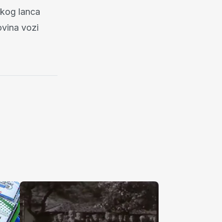
čkog lanca
ovina vozi