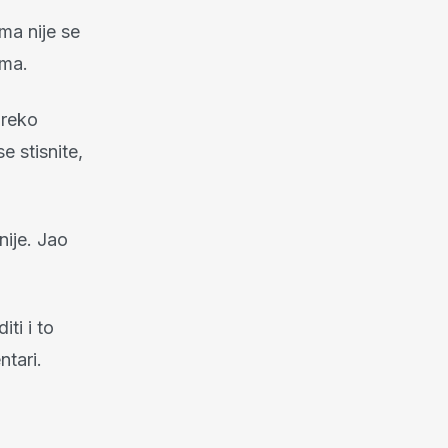
uma nije se
ima.
preko
e stisnite,
nije. Jao
ti i to
ntari.