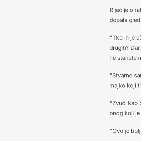
Riječ je o r
dopala gleda
"Tko ih je u
drugih? Dam 
ne stanete m
"Stvarno sam
majko koji t
"Zvuči kao d
onog koji je
"Ovo je bolj