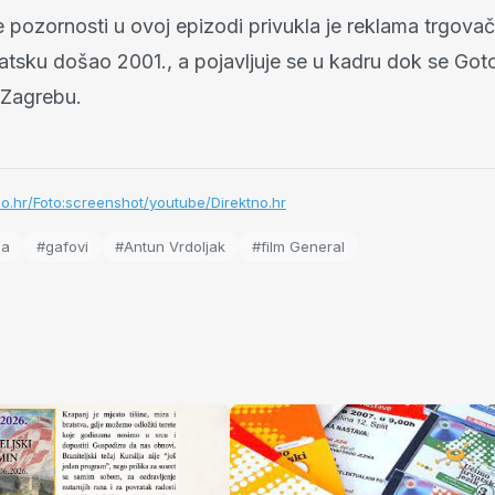
e pozornosti u ovoj epizodi privukla je reklama trgova
vatsku došao 2001., a pojavljuje se u kadru dok se Got
 Zagrebu.
no.hr/Foto:screenshot/youtube/Direktno.hr
na
#gafovi
#Antun Vrdoljak
#film General