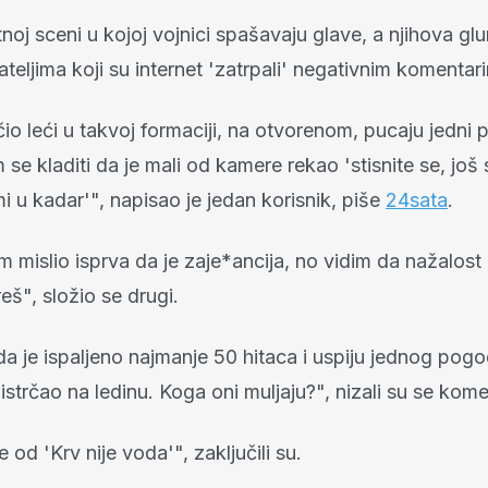
atnoj sceni u kojoj vojnici spašavaju glave, a njihova gl
teljima koji su internet 'zatrpali' negativnim komentar
čio leći u takvoj formaciji, na otvorenom, pucaju jedni 
se kladiti da je mali od kamere rekao 'stisnite se, još s
i u kadar'", napisao je jedan korisnik, piše
24sata
.
 mislio isprva da je zaje*ancija, no vidim da nažalost 
reš", složio se drugi.
a je ispaljeno najmanje 50 hitaca i uspiju jednog pogodi
 istrčao na ledinu. Koga oni muljaju?", nizali su se kome
e od 'Krv nije voda'", zaključili su.