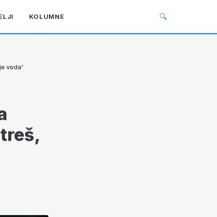
🔍
ELJI
KOLUMNE
ije voda'
a
 treš,