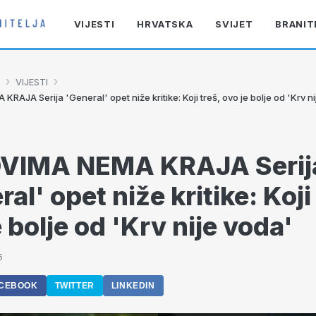
VIJESTI
HRVATSKA
SVIJET
BRANIT
›
›
VIJESTI
AJA Serija 'General' opet niže kritike: Koji treš, ovo je bolje od 'Krv n
VIMA NEMA KRAJA Serij
al' opet niže kritike: Koji
 bolje od 'Krv nije voda'
6
CEBOOK
TWITTER
LINKEDIN