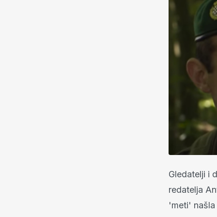
Gledatelji i
redatelja An
'meti' našl