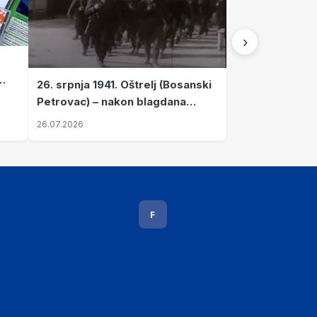
›
26. srpnja 1941. Oštrelj (Bosanski
Petrovac) – nakon blagdana
Svete Ane izvršen napad srpskih
26.07.2026
ustanika na vlak s ženama i
djecom
F