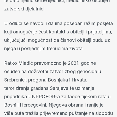
te da o njemu skrbe liječnici, medicinsko osoblje i
zatvorski djelatnici.
U odluci se navodi i da ima poseban režim posjeta
koji omogućuje čest kontakt s obitelji i prijateljima,
uključujući mogućnost da članovi obitelji budu uz
njega u posljednjim trenucima života.
Ratko Mladić pravomoćno je 2021. godine
osuđen na doživotni zatvor zbog genocida u
Srebrenici, progona Bošnjaka i Hrvata,
teroriziranja građana Sarajeva te uzimanja
pripadnika UNPROFOR-a za taoce tijekom rata u
Bosni i Hercegovini. Njegova obrana i ranije je
više puta tražila prijevremeno puštanje na slobodu