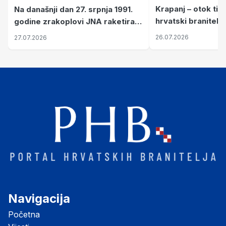
Krapanj – otok tiš
Na današnji dan 27. srpnja 1991.
hrvatski branitelj
godine zrakoplovi JNA raketirali
pronalaze mir
su vojarnu i obučni centar "Nikola
26.07.2026
27.07.2026
Šubić Zrinski" popularno zvanu
"Opatovačka pustara"
Navigacija
Početna