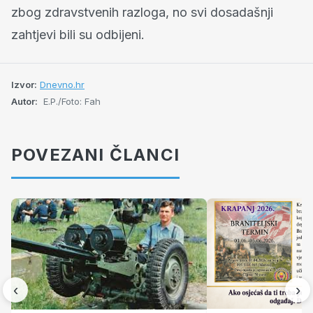
zbog zdravstvenih razloga, no svi dosadašnji
zahtjevi bili su odbijeni.
Izvor:
Dnevno.hr
Autor:
E.P./Foto: Fah
POVEZANI ČLANCI
‹
›