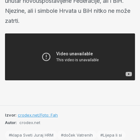
unutar novouspostavljene Federacije, ali i BiH.
Njezine, ali i simbole Hrvata u BiH nitko ne može
zatrti.
Izvor:
crodex.net/Foto: Fah
Autor:
crodex.net
#klapa Sveti Juraj HRM
#doček Vatrenih
#Lijepa li si