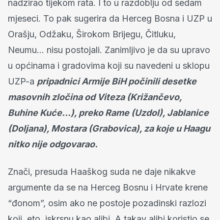
nadzirao tijekom rata. I to u razdoblju od sedam
mjeseci. To pak sugerira da Herceg Bosna i UZP u
Orašju, Odžaku, Širokom Brijegu, Čitluku,
Neumu… nisu postojali. Zanimljivo je da su upravo
u općinama i gradovima koji su navedeni u sklopu
UZP-a
pripadnici Armije BiH počinili desetke
masovnih zločina od Viteza (Križančevo,
Buhine Kuće…), preko Rame (Uzdol), Jablanice
(Doljana), Mostara (Grabovica), za koje u Haagu
nitko nije odgovarao.
Znači, presuda Haaškog suda ne daje nikakve
argumente da se na Herceg Bosnu i Hrvate krene
“đonom”, osim ako ne postoje pozadinski razlozi
koji, eto, iskrsnu kao alibi. A takav alibi koristio se