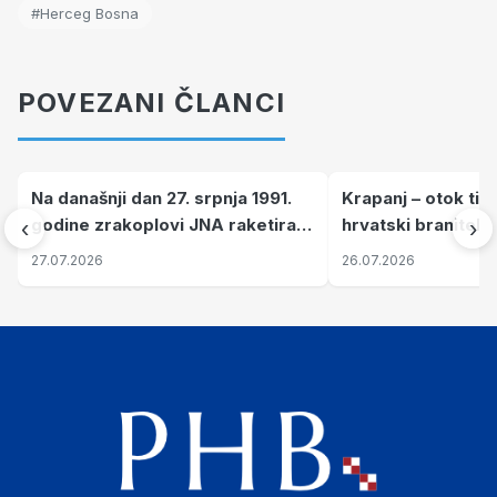
#Herceg Bosna
POVEZANI ČLANCI
Na današnji dan 27. srpnja 1991.
Krapanj – otok tiš
godine zrakoplovi JNA raketirali
hrvatski branitelj
‹
›
su vojarnu i obučni centar "Nikola
pronalaze mir
27.07.2026
26.07.2026
Šubić Zrinski" popularno zvanu
"Opatovačka pustara"