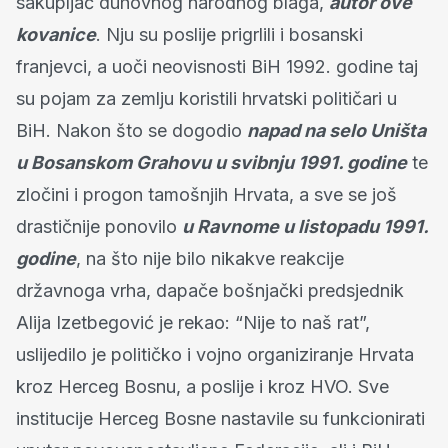
sakupljač duhovnog narodnog blaga,
autor ove
kovanice
. Nju su poslije prigrlili i bosanski
franjevci, a uoči neovisnosti BiH 1992. godine taj
su pojam za zemlju koristili hrvatski političari u
BiH. Nakon što se dogodio
napad na selo Uništa
u Bosanskom Grahovu u svibnju 1991. godine
te
zločini i progon tamošnjih Hrvata, a sve se još
drastičnije ponovilo
u Ravnome u listopadu 1991.
godine
, na što nije bilo nikakve reakcije
državnoga vrha, dapače bošnjački predsjednik
Alija Izetbegović je rekao: “Nije to naš rat”,
uslijedilo je političko i vojno organiziranje Hrvata
kroz Herceg Bosnu, a poslije i kroz HVO. Sve
institucije Herceg Bosne nastavile su funkcionirati