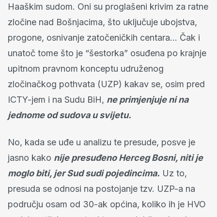
Haaškim sudom. Oni su proglašeni krivim za ratne
zločine nad Bošnjacima, što uključuje ubojstva,
progone, osnivanje zatočeničkih centara… Čak i
unatoč tome što je “šestorka” osuđena po krajnje
upitnom pravnom konceptu udruženog
zločinačkog pothvata (UZP) kakav se, osim pred
ICTY-jem i na Sudu BiH,
ne primjenjuje ni na
jednome od sudova u svijetu.
No, kada se uđe u analizu te presude, posve je
jasno kako
nije presuđeno Herceg Bosni, niti je
moglo biti, jer Sud sudi pojedincima.
Uz to,
presuda se odnosi na postojanje tzv. UZP-a na
području osam od 30-ak općina, koliko ih je HVO