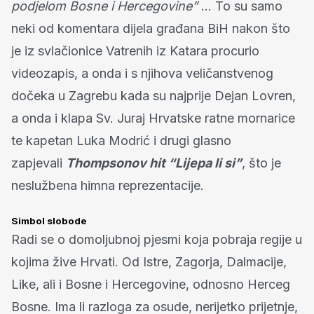
podjelom Bosne i Hercegovine”
… To su samo
neki od komentara dijela građana BiH nakon što
je iz svlačionice Vatrenih iz Katara procurio
videozapis, a onda i s njihova veličanstvenog
dočeka u Zagrebu kada su najprije Dejan Lovren,
a onda i klapa Sv. Juraj Hrvatske ratne mornarice
te kapetan Luka Modrić i drugi glasno
zapjevali
Thompsonov hit “Lijepa li si”
, što je
neslužbena himna reprezentacije.
Simbol slobode
Radi se o domoljubnoj pjesmi koja pobraja regije u
kojima žive Hrvati. Od Istre, Zagorja, Dalmacije,
Like, ali i Bosne i Hercegovine, odnosno Herceg
Bosne. Ima li razloga za osude, nerijetko prijetnje,