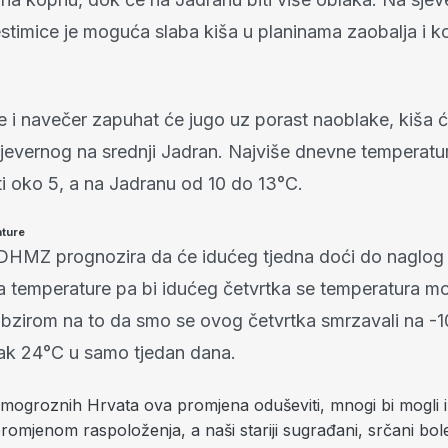
stimice je moguća slaba kiša u planinama zaobalja i ko
e i navečer zapuhat će jugo uz porast naoblake, kiša 
 sjevernog na srednji Jadran. Najviše dnevne temperatu
ti oko 5, a na Jadranu od 10 do 13°C.
ature
DHMZ prognozira da će idućeg tjedna doći do naglog i
ta temperature pa bi idućeg četvrtka se temperatura m
bzirom na to da smo se ovog četvrtka smrzavali na -10
čak 24°C u samo tjedan dana.
zimogroznih Hrvata ova promjena oduševiti, mnogi bi mogli i
omjenom raspoloženja, a naši stariji sugrađani, srčani boles