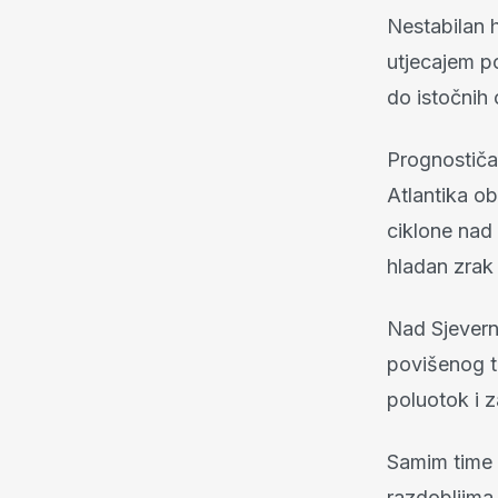
Nestabilan 
utjecajem p
do istočnih
Prognostiča
Atlantika ob
ciklone nad 
hladan zrak
Nad Sjevern
povišenog tl
poluotok i 
Samim time 
razdobljima