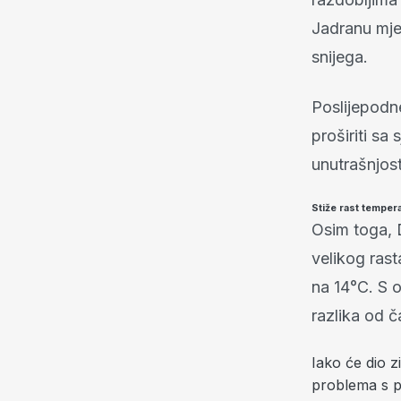
Jadranu mje
snijega.
Poslijepodn
proširiti sa
unutrašnjos
Stiže rast temper
Osim toga, 
velikog ras
na 14°C. S o
razlika od 
Iako će dio 
problema s pr