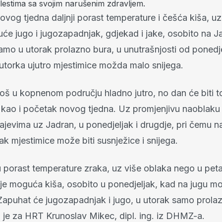
lestima sa svojim narušenim zdravljem.
vog tjedna daljnji porast temperature i češća kiša, uz
uće jugo i jugozapadnjak, gdjekad i jake, osobito na J
amo u utorak prolazno bura, u unutrašnjosti od ponedj
utorka ujutro mjestimice možda malo snijega.
još u kopnenom području hladno jutro, no dan će biti to
 kao i početak novog tjedna. Uz promjenjivu naoblaku
rajevima uz Jadran, u ponedjeljak i drugdje, pri čemu n
ak mjestimice može biti susnježice i snijega.
u porast temperature zraka, uz više oblaka nego u peta
e moguća kiša, osobito u ponedjeljak, kad na jugu mož
 Zapuhat će jugozapadnjak i jugo, u utorak samo prolaz
 je za HRT Krunoslav Mikec, dipl. ing. iz DHMZ-a.