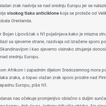
hladan zrak nadvija se nad srednju Europu jer se nala
olja
visokog tlaka anticiklone
koja se proteže od Velik
 obala Grenlanda.
r Bojan Lipovšćak s N1 pojašnjava kako je mlazna stru
ilazi sa sjeverne strane, razdvaja od izražene sporo p
Skandinavijom i kao sjeverno visinsko strujanje donosi
 nad srednju Europu.
om Afrikom i zapadnim dijelom Sredozemnog mora pol
aka zraka, a topao vlažan zrak sporo prodire nad Pirin
zapadnu Europu, piše N1.
danas nas očekuje promjenjivo oblačno s duljim sunč
 na kopnu, dok će na Jadranu biti više oblaka. Na sje