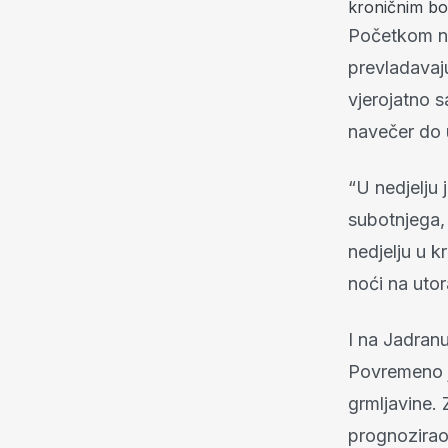
kroničnim bo
Početkom no
prevladavaj
vjerojatno s
navečer do 
“U nedjelju 
subotnjega,
nedjelju u k
noći na utor
I na Jadran
Povremeno j
grmljavine.
prognozirao