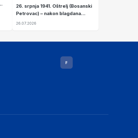
26. srpnja 1941. Oštrelj (Bosanski
Petrovac) – nakon blagdana
Svete Ane izvršen napad srpskih
26.07.2026
ustanika na vlak s ženama i
djecom
F