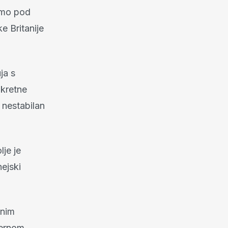
zimo pod
e Britanije
ja s
okretne
 nestabilan
je je
ejski
anim
vernom