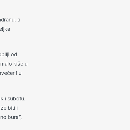
adranu, a
eljka
pliji od
 malo kiše u
avečer i u
k i subotu.
e biti i
no bura”,