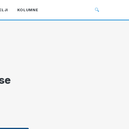
🔍
ELJI
KOLUMNE
 se