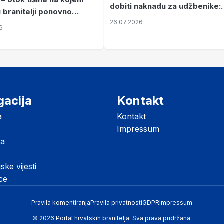
dobiti naknadu za udžbenike:
i branitelji ponovno
zahtjevi se podnose do 31.
26.07.2026
ze mir
6
listopada
gacija
Kontakt
a
Kontakt
Impressum
ka
jske vijesti
ice
Pravila komentiranja
Pravila privatnosti
GDPR
Impressum
© 2026 Portal hrvatskih branitelja. Sva prava pridržana.