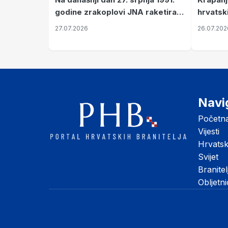
hrvatsk
godine zrakoplovi JNA raketirali
pronala
su vojarnu i obučni centar "Nikola
26.07.202
27.07.2026
Šubić Zrinski" popularno zvanu
"Opatovačka pustara"
Navi
Početn
Vijesti
Hrvats
Svijet
Branitel
Obljetn