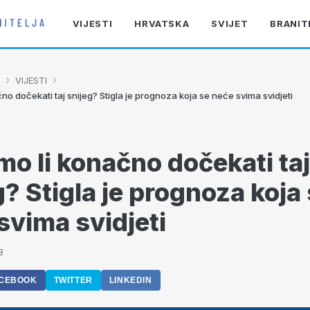
VIJESTI
HRVATSKA
SVIJET
BRANIT
›
›
VIJESTI
o dočekati taj snijeg? Stigla je prognoza koja se neće svima svidjeti
o li konačno dočekati taj
g? Stigla je prognoza koja
svima svidjeti
8
CEBOOK
TWITTER
LINKEDIN