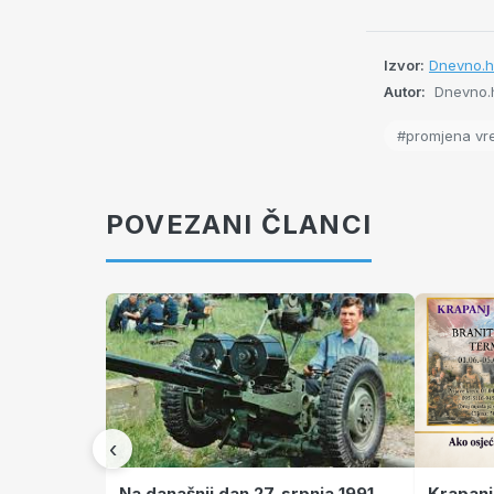
Izvor:
Dnevno.h
Autor:
Dnevno.h
#promjena v
POVEZANI ČLANCI
‹
Krapanj
Na današnji dan 27. srpnja 1991.