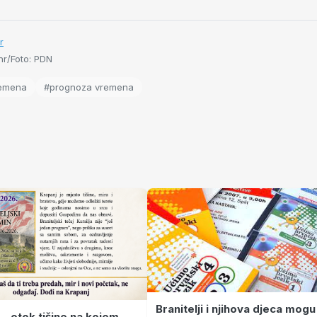
r
r/Foto: PDN
remena
#prognoza vremena
Branitelji i njihova djeca mogu
 – otok tišine na kojem