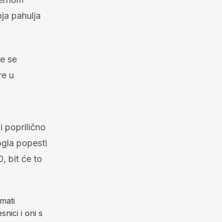
ja pahulja
će se
re u
 poprilično
ogla popesti
, bit će to
mati
nici i oni s