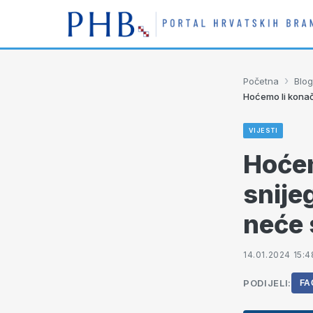
›
Početna
Blog
Hoćemo li konačn
VIJESTI
Hoćem
snije
neće 
14.01.2024 15:4
PODIJELI:
FA