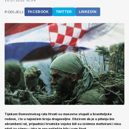
20.01.2026 16:04
PODIJELI:
FACEBOOK
TWITTER
LINKEDIN
Tijekom Domovinskog rata Hrvati su masovno stupali u braniteljske
redove, i to u najvećem broju dragovoljno. Obzirom da je u pitanju bio
obrambeni rat, pripadnici hrvatske vojske bili su iznimno motivirani i nisu
pitali za cijenu – iako je ona najčešće bila i sam život.