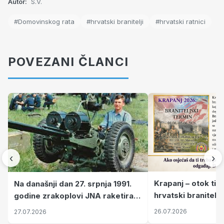
Autor:
S.V.
#Domovinskog rata
#hrvatski branitelji
#hrvatski ratnici
POVEZANI ČLANCI
‹
›
Krapanj – otok tiš
Na današnji dan 27. srpnja 1991.
hrvatski branitelj
godine zrakoplovi JNA raketirali
pronalaze mir
su vojarnu i obučni centar "Nikola
26.07.2026
27.07.2026
Šubić Zrinski" popularno zvanu