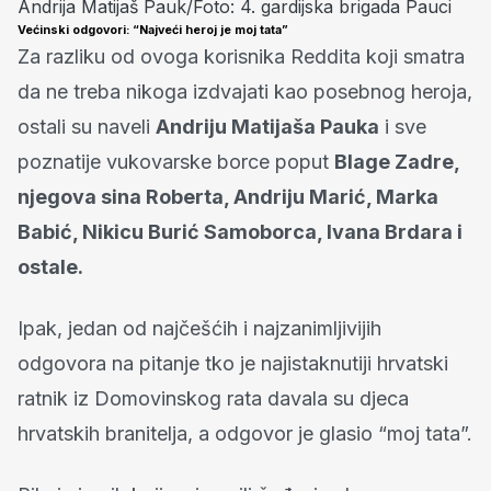
Andrija Matijaš Pauk/Foto: 4. gardijska brigada Pauci
Većinski odgovori: “Najveći heroj je moj tata”
Za razliku od ovoga korisnika Reddita koji smatra
da ne treba nikoga izdvajati kao posebnog heroja,
ostali su naveli
Andriju Matijaša Pauka
i sve
poznatije vukovarske borce poput
Blage Zadre,
njegova sina Roberta, Andriju Marić, Marka
Babić, Nikicu Burić Samoborca, Ivana Brdara i
ostale.
Ipak, jedan od najčešćih i najzanimljivijih
odgovora na pitanje tko je najistaknutiji hrvatski
ratnik iz Domovinskog rata davala su djeca
hrvatskih branitelja, a odgovor je glasio “moj tata”.