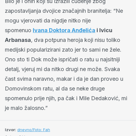
Bilo je i onih koji su izrazili čuđenje zbog
zapostavljanja dvojice značajnih branitelja: “Ne
mogu vjerovati da nigdje nitko nije
spomenuo
Ivana Doktora Anđelića
i Ivicu
Arbanasa
, dva potpuna heroja koji nisu toliko
medijski popularizirani zato jer to sami ne žele.
Ono sto ti Dok može ispričati o ratu u najsitniji
detalj, vjeruj mi da nitko drugi ne može. Svaka
čast svima naravno, makar i da je dan proveo u
Domovinskom ratu, al da se neke druge
spomenulo prije njih, pa čak i Mile Dedaković, mi
je malo žalosno.”
Izvor:
dnevno/Foto: Fah