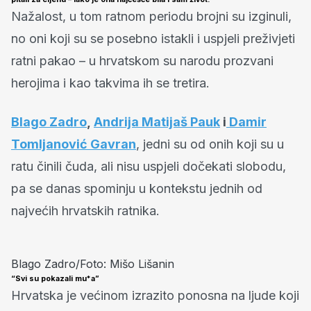
Nažalost, u tom ratnom periodu brojni su izginuli,
no oni koji su se posebno istakli i uspjeli preživjeti
ratni pakao – u hrvatskom su narodu prozvani
herojima i kao takvima ih se tretira.
Blago Zadro
,
Andrija Matijaš Pauk
i
Damir
Tomljanović Gavran
, jedni su od onih koji su u
ratu činili čuda, ali nisu uspjeli dočekati slobodu,
pa se danas spominju u kontekstu jednih od
najvećih hrvatskih ratnika.
Blago Zadro/Foto: Mišo Lišanin
“Svi su pokazali mu*a”
Hrvatska je većinom izrazito ponosna na ljude koji