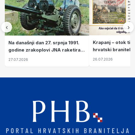
‹
›
Krapanj – otok tiš
Na današnji dan 27. srpnja 1991.
hrvatski branitelj
godine zrakoplovi JNA raketirali
pronalaze mir
su vojarnu i obučni centar "Nikola
26.07.2026
27.07.2026
Šubić Zrinski" popularno zvanu
"Opatovačka pustara"