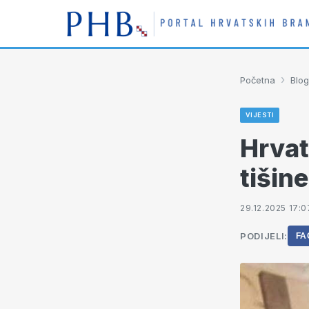
›
Početna
Blog
VIJESTI
Hrvat
tišin
29.12.2025 17:0
PODIJELI:
FA