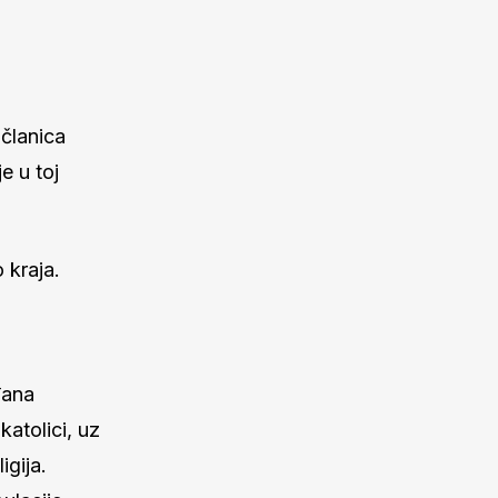
članica
e u toj
 kraja.
đana
katolici, uz
igija.