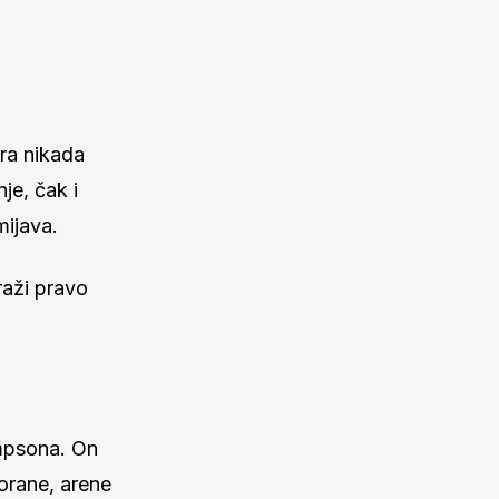
era nikada
je, čak i
mijava.
raži pravo
mpsona. On
vorane, arene