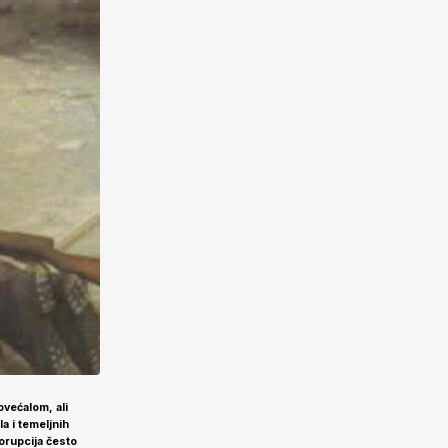
ovećalom, ali
a i temeljnih
korupcija često