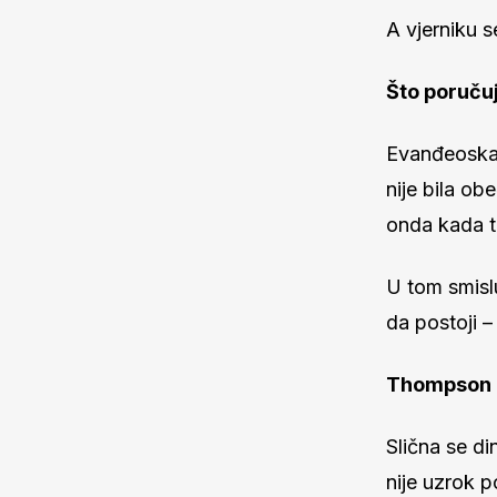
A vjerniku s
Što poruču
Evanđeoska p
nije bila ob
onda kada t
U tom smislu
da postoji –
Thompson k
Slična se d
nije uzrok p