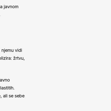
na javnom
,
 njemu vidi
lizira: žrtvu,
javno
astitih.
, ali se sebe