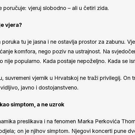
e poručuje: vjeruj slobodno – ali u četiri zida.
je vjera?
oruka tu je jasna i ne ostavlja prostor za zabunu. Vj
ećanje komfora, nego poziv na ustrajnost. Na svjedočen
o nije popularno. Kada postaje nepoželjno. Kada se is
, suvremeni vjernik u Hrvatskoj ne traži privilegij. On t
 vidljivo, javno i dostojanstveno.
ao simptom, a ne uzrok
inamika preslikava i na fenomen Marka Perkovića Tho
odjela; on je njihov simptom. Njegovi koncerti pune d