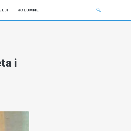
🔍
ELJI
KOLUMNE
ta i