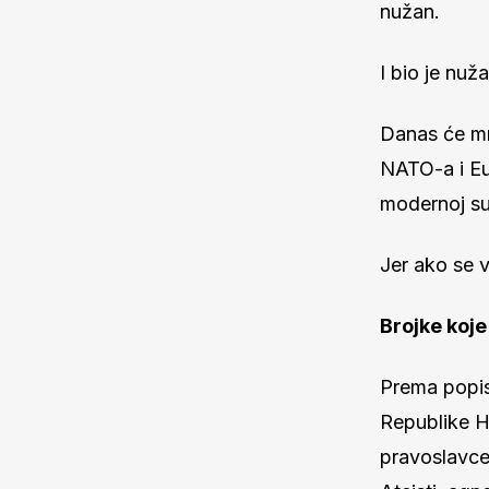
nužan.
I bio je nuža
Danas će mn
NATO-a i Eur
modernoj suv
Jer ako se 
Brojke koje
Prema popis
Republike Hr
pravoslavce,