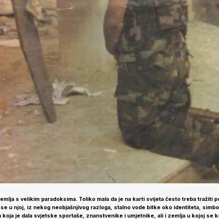
emlja s velikim paradoksima. Toliko mala da je na karti svijeta često treba tražiti p
 se u njoj, iz nekog neobjašnjivog razloga, stalno vode bitke oko identiteta, simbol
a koja je dala svjetske sportaše, znanstvenike i umjetnike, ali i zemlja u kojoj se 