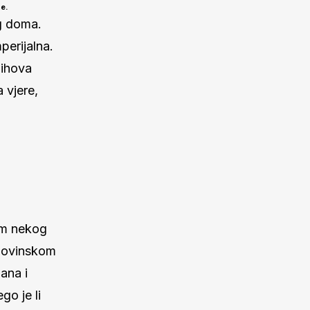
ze.
og doma.
perijalna.
Njihova
 vjere,
kom nekog
omovinskom
ana i
ego je li