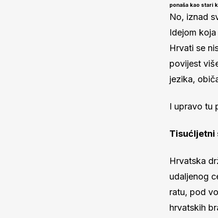
ponaša kao stari k
No, iznad sv
Idejom koja 
Hrvati se nis
povijest viš
jezika, obič
I upravo tu 
Tisućljetni
Hrvatska dr
udaljenog ce
ratu, pod v
hrvatskih bra