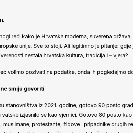
n.
ogi reći kako je Hrvatska moderna, suverena država, 
opske unije. Sve to stoji. Ali legitimno je pitanje: gdje j
erenosti nestala hrvatska kultura, tradicija i – vjera?
već volimo pozivati na podatke, onda ih pogledajmo do
 ne smiju govoriti
u stanovništva iz 2021. godine, gotovo 90 posto gra
vatske izjasnilo se kao vjernici. Gotovo 80 posto kao 
 muslimane, protestante, židove i pripadnike drugih rel