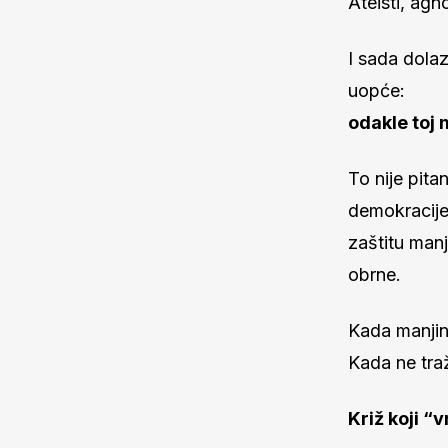
Ateisti, agn
I sada dola
uopće:
odakle toj 
To nije pita
demokracije 
zaštitu man
obrne.
Kada manjina
Kada ne traž
Križ koji “v