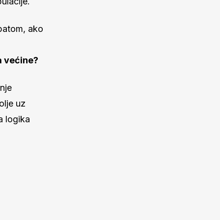
ulacije.
apatom, ako
a većine?
anje
olje uz
a logika