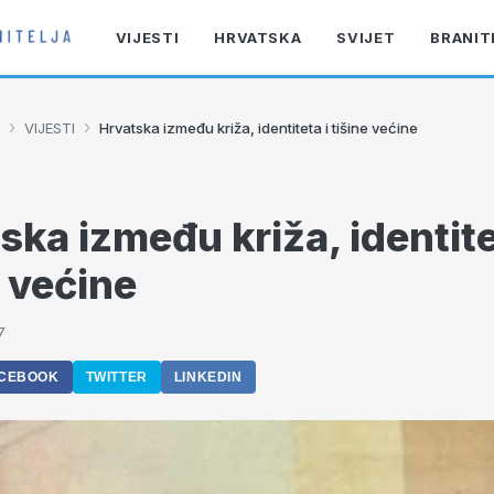
VIJESTI
HRVATSKA
SVIJET
BRANIT
›
›
VIJESTI
Hrvatska između križa, identiteta i tišine većine
ska između križa, identite
e većine
7
CEBOOK
TWITTER
LINKEDIN