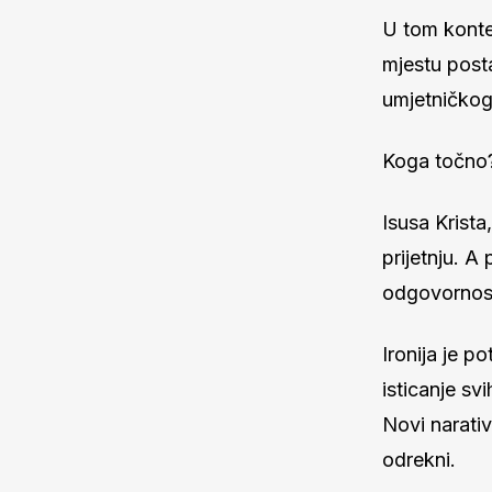
U tom konte
mjestu posta
umjetničkog 
Koga točno
Isusa Krista
prijetnju. A 
odgovornost,
Ironija je p
isticanje svi
Novi narativ
odrekni.