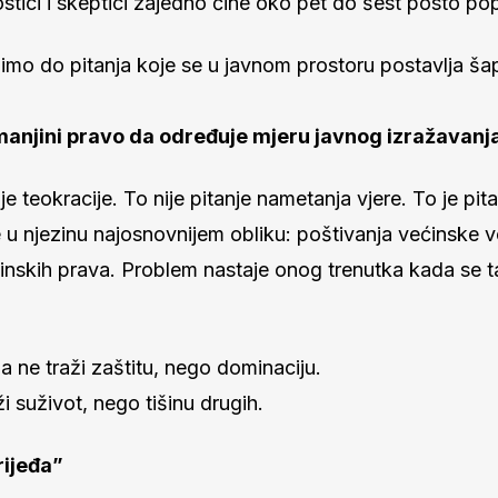
ostici i skeptici zajedno čine oko pet do šest posto pop
zimo do pitanja koje se u javnom prostoru postavlja š
manjini pravo da određuje mjeru javnog izražavanj
nje teokracije. To nije pitanje nametanja vjere. To je pit
u njezinu najosnovnijem obliku: poštivanja većinske v
jinskih prava. Problem nastaje onog trenutka kada se t
 ne traži zaštitu, nego dominaciju.
i suživot, nego tišinu drugih.
rijeđa”