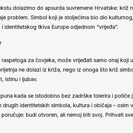
kstu dolazimo do apsurda suvremene Hrvatske: križ 
je problem. Simbol koji je stoljećima bio dio kulturnog
i identitetskog tkiva Europe odjednom “vrijeđa”.
?
, raspetoga za čovjeka, može vrijeđati samo onaj koji u
prijetnja ne dolazi iz križa, nego iz onoga što križ simbo
 istinu i ljubav.
otpuna kada se istodobno bez zadrške tolerira i potiče 
h drugih identitetskih simbola, kultura i običaja – osim vl
 poručuje: budi otvoren, ali nemoj biti svoj. Prihvati sve