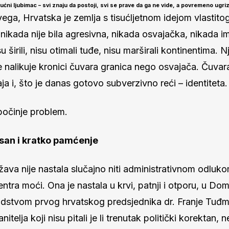
ućni ljubimac – svi znaju da postoji, svi se prave da ga ne vide, a povremeno ugri
ega, Hrvatska je zemlja s tisućljetnom idejom vlastit
nikada nije bila agresivna, nikada osvajačka, nikada im
u širili, nisu otimali tuđe, nisu marširali kontinentima. 
e nalikuje kronici čuvara granica nego osvajača. Čuvara
aja i, što je danas gotovo subverzivno reći – identiteta.
počinje problem.
 san i kratko pamćenje
žava nije nastala slučajno niti administrativnom odlu
ntra moći. Ona je nastala u krvi, patnji i otporu, u D
odstvom prvog hrvatskog predsjednika dr. Franje Tuđm
nitelja koji nisu pitali je li trenutak politički korektan, n