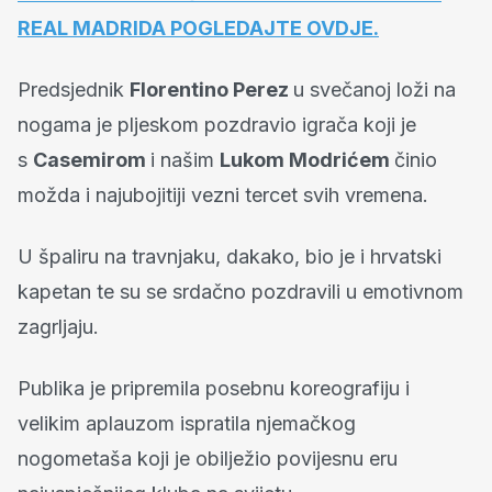
REAL MADRIDA POGLEDAJTE OVDJE.
Predsjednik
Florentino Perez
u svečanoj loži na
nogama je pljeskom pozdravio igrača koji je
s
Casemirom
i našim
Lukom
Modrićem
činio
možda i najubojitiji vezni tercet svih vremena.
U špaliru na travnjaku, dakako, bio je i hrvatski
kapetan te su se srdačno pozdravili u emotivnom
zagrljaju.
Publika je pripremila posebnu koreografiju i
velikim aplauzom ispratila njemačkog
nogometaša koji je obilježio povijesnu eru