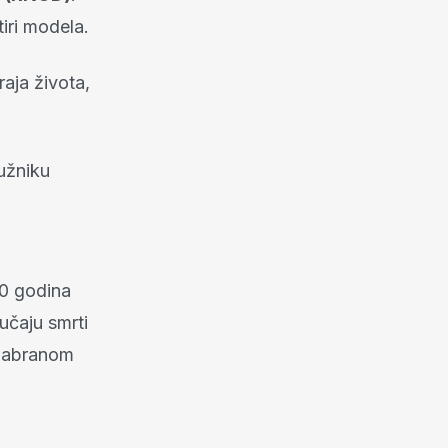
iri modela.
aja života,
užniku
30 godina
učaju smrti
 odabranom