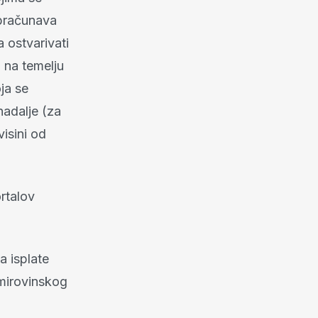
obračunava
 ostvarivati
 na temelju
ja se
nadalje (za
isini od
ortalov
a isplate
 mirovinskog