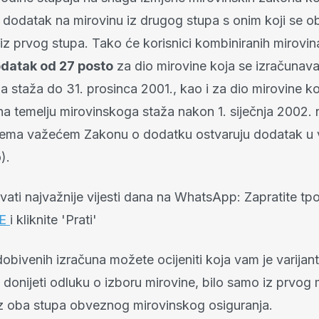
 dodatak na mirovinu iz drugog stupa s onim koji se 
iz prvog stupa. Tako će korisnici kombiniranih mirovina
datak od 27 posto
za dio mirovine koja se izračunava
 staža do 31. prosinca 2001., kao i za dio mirovine ko
na temelju mirovinskoga staža nakon 1. siječnja 2002. 
rema važećem Zakonu o dodatku ostvaruju dodatak u v
).
bivati najvažnije vijesti dana na WhatsApp: Zapratite tp
JE
i kliknite 'Prati'
obivenih izračuna možete ocijeniti koja vam je varijant
e donijeti odluku o izboru mirovine, bilo samo iz prvog
 iz oba stupa obveznog mirovinskog osiguranja.