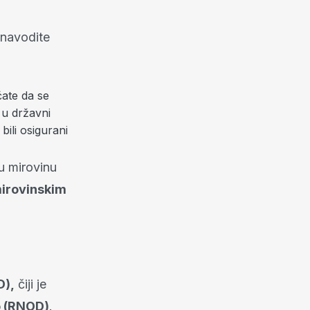
 navodite
ćate da se
 u državni
ili osigurani
 mirovinu
irovinskim
D),
čiji je
o (RNOD)
.