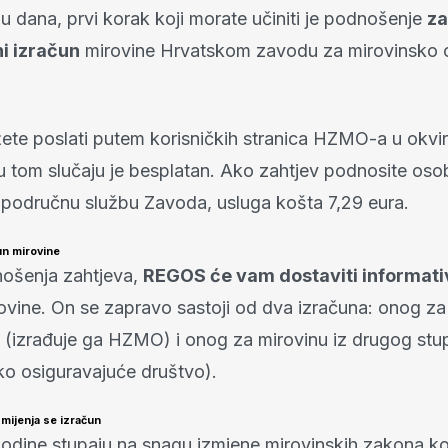
u dana, prvi korak koji morate učiniti je podnošenje
za
i izračun
mirovine Hrvatskom zavodu za mirovinsko o
ete poslati putem korisničkih stranica HZMO-a u okvi
 u tom slučaju je besplatan. Ako zahtjev podnosite oso
područnu službu Zavoda, usluga košta 7,29 eura.
un mirovine
ošenja zahtjeva,
REGOS će vam dostaviti informati
ovine. On se zapravo sastoji od dva izračuna: onog za 
 (izrađuje ga HZMO) i onog za mirovinu iz drugog stup
ko osiguravajuće društvo).
mijenja se izračun
dine stupaju na snagu izmjene mirovinskih zakona ko