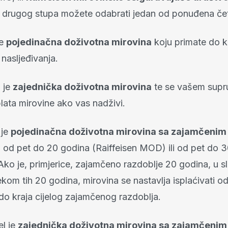
iz drugog stupa možete odabrati jedan od ponuđena čet
je
pojedinačna doživotna mirovina
koju primate do kr
nasljeđivanja.
 je
zajednička doživotna mirovina
te se vašem supr
plata mirovine ako vas nadživi.
 je
pojedinačna doživotna mirovina sa zajamčenim
m
od pet do 20 godina (Raiffeisen MOD) ili od pet do 
o je, primjerice, zajamčeno razdoblje 20 godina, u sl
jekom tih 20 godina, mirovina se nastavlja isplaćivati
do kraja cijelog zajamčenog razdoblja.
el je
zajednička doživotna mirovina sa zajamčenim