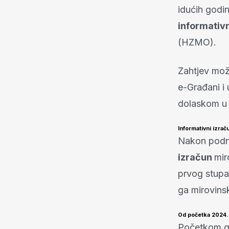
idućih godin
informativn
(HZMO).
Zahtjev mož
e-Građani i
dolaskom u 
Informativni izrač
Nakon podn
izračun
mir
prvog stupa
ga mirovins
Od početka 2024. 
Početkom go