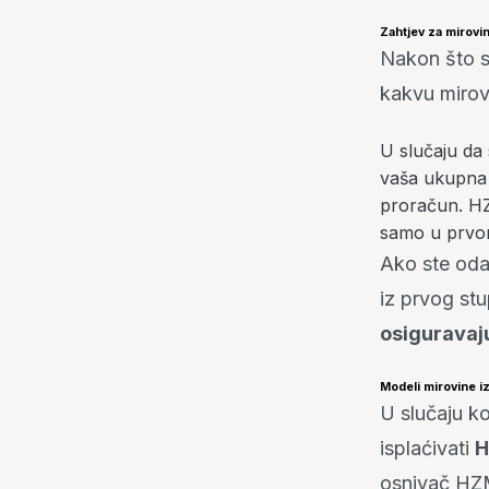
Zahtjev za mirovi
Nakon što s
kakvu mirovi
U slučaju da s
vaša ukupna 
proračun. HZM
samo u prvo
Ako ste oda
iz prvog st
osiguravaj
Modeli mirovine i
U slučaju k
isplaćivati
H
osnivač HZM