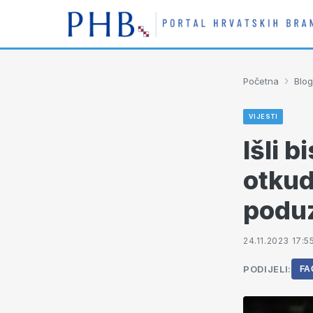
›
Početna
Blog
VIJESTI
Išli b
otkud
poduz
24.11.2023 17:5
PODIJELI:
FA