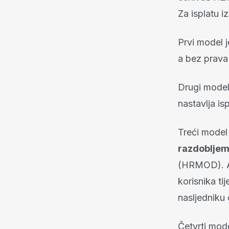
Za isplatu 
Prvi model 
a bez prava 
Drugi model
nastavlja is
Treći model
razdoblje
(HRMOD). Ak
korisnika ti
nasljedniku 
Četvrti mod