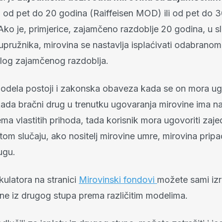
m
od pet do 20 godina (Raiffeisen MOD) ili od pet do 
o je, primjerice, zajamčeno razdoblje 20 godina, u slu
supružnika, mirovina se nastavlja isplaćivati odabranom
jelog zajamčenog razdoblja.
dela postoji i zakonska obaveza kada se on mora ugo
 kada bračni drug u trenutku ugovaranja mirovine ima n
ma vlastitih prihoda, tada korisnik mora ugovoriti zaj
tom slučaju, ako nositelj mirovine umre, mirovina prip
ugu.
ulatora na stranici
Mirovinski fondovi
možete sami izr
ine iz drugog stupa prema različitim modelima.