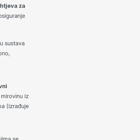
htjeva za
siguranje
ru sustava
bno,
vni
mirovinu iz
a (izrađuje
jima se