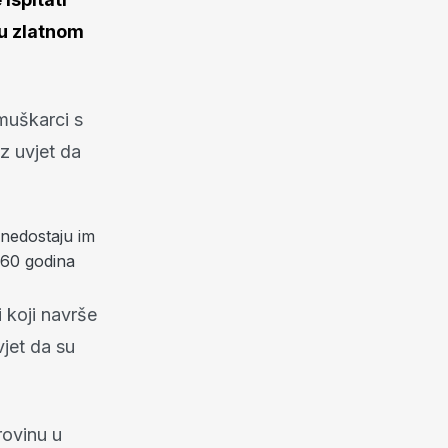
 u zlatnom
muškarci s
z uvjet da
 nedostaju im
 60 godina
 koji navrše
vjet da su
rovinu u