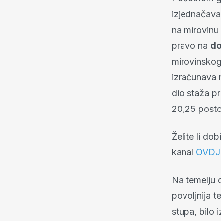
izjednačava
na mirovinu 
pravo na
do
mirovinskoga
izračunava 
dio staža p
20,25 posto
Želite li do
kanal
OVD
Na temelju d
povoljnija t
stupa, bilo