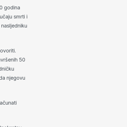
30 godina
čaju smrti i
 nasljedniku
voriti.
avršenih 50
edničku
ada njegovu
ačunati