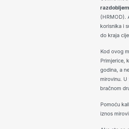
razdoblje
(HRMOD). Ak
korisnika i 
do kraja ci
Kod ovog mo
Primjerice,
godina, a ne
mirovinu. U 
bračnom dr
Pomoću kalk
iznos mirov