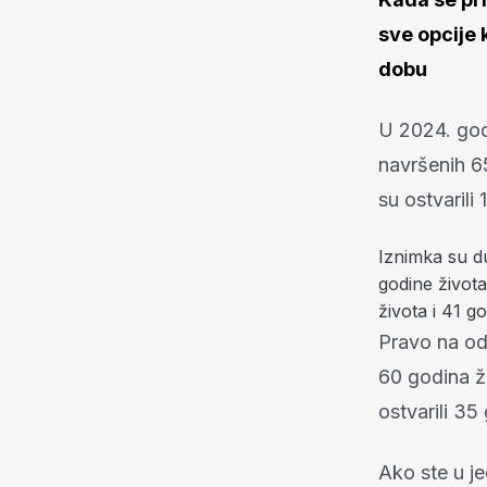
sve opcije 
dobu
U 2024. god
navršenih 65
su ostvarili
Iznimka su du
godine život
života i 41 g
Pravo na od
60 godina ži
ostvarili 35
Ako ste u je