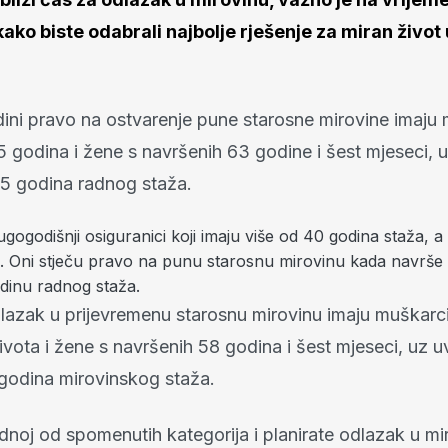
kako biste odabrali najbolje rješenje za miran život
ini pravo na ostvarenje pune starosne mirovine imaju 
 godina i žene s navršenih 63 godine i šest mjeseci, u
 15 godina radnog staža.
gogodišnji osiguranici koji imaju više od 40 godina staža, a
a. Oni stječu pravo na punu starosnu mirovinu kada navrše
odinu radnog staža.
lazak u prijevremenu starosnu mirovinu imaju muškarci
vota i žene s navršenih 58 godina i šest mjeseci, uz u
 godina mirovinskog staža.
dnoj od spomenutih kategorija i planirate odlazak u mi