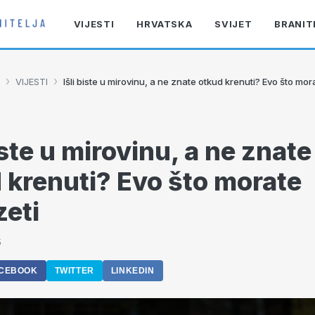
VIJESTI
HRVATSKA
SVIJET
BRANIT
›
›
VIJESTI
Išli biste u mirovinu, a ne znate otkud krenuti? Evo što mo
iste u mirovinu, a ne znate
 krenuti? Evo što morate
eti
5
CEBOOK
TWITTER
LINKEDIN