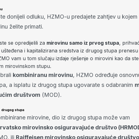
nu
te donijeli odluku, HZMO-u predajete zahtjev u kojem
nu želite primati.
te se opredijelili za
mirovinu samo iz prvog stupa
, prihva
ušteđena i kapitalizirana sredstva iz drugog stupa prenesu
O vam u tom slučaju izdaje rješenje o mirovini kao da ste b
m mirovinskom stupu.
brali
kombiniranu mirovinu
, HZMO određuje osnovnu
upa, a isplatu iz drugog stupa ugovarate s odabranim
m
ućim društvom
(MOD).
z drugog stupa
ombinirane mirovine, dio iz drugog stupa može vam
rvatsko mirovinsko osiguravajuće društvo (HRMO
O, ili
Raiffeisen mirovinsko osiguravajuće društv