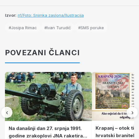
Izvor:
n1/Foto: Snimka zaslona/Ilustracija
#Josipa Rimac
#Ivan Turudić
#SMS poruke
POVEZANI ČLANCI
‹
›
Krapanj – otok tiš
Na današnji dan 27. srpnja 1991.
hrvatski branitelj
godine zrakoplovi JNA raketirali