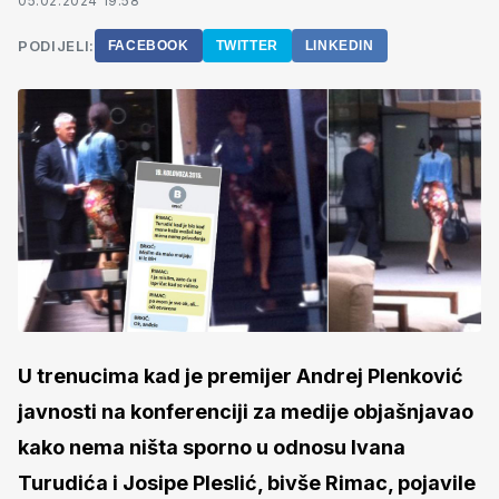
05.02.2024 19:58
PODIJELI:
FACEBOOK
TWITTER
LINKEDIN
U trenucima kad je premijer Andrej Plenković
javnosti na konferenciji za medije objašnjavao
kako nema ništa sporno u odnosu Ivana
Turudića i Josipe Pleslić, bivše Rimac, pojavile