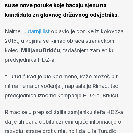
su se nove poruke koje bacaju sjenu na
kandidata za glavnog državnog odvjetnika.
Naime,
Jutarnji list
objavio je poruke iz kolovoza
2015., u kojima se Rimac obraća stranačkom
kolegi
Milijanu Brkiću
, tadašnjem zamjeniku
predsjednika HDZ-a.
“Turudić kad je bio kod mene, kaže možeš biti
mirna nema privođenja”, napisala je Rimac, tad
predsjednica izborne kampanje HDZ-a, Brkiću.
Rimac se u prepisci žalila zamjeniku šefa HDZ-a
da je tih dana dobila uznemirujuće informacije o
razvoju istrage protiv nje, no i da ju je Turudić