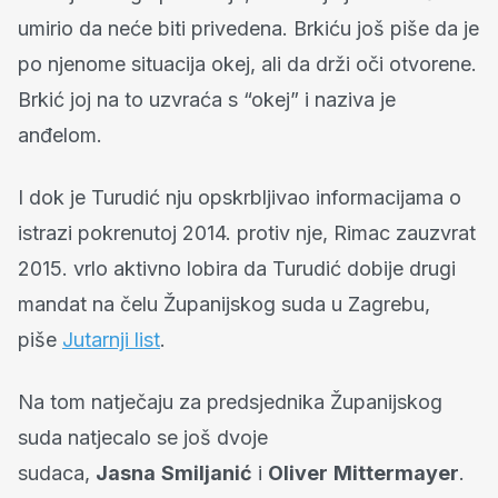
umirio da neće biti privedena. Brkiću još piše da je
po njenome situacija okej, ali da drži oči otvorene.
Brkić joj na to uzvraća s “okej” i naziva je
anđelom.
I dok je Turudić nju opskrbljivao informacijama o
istrazi pokrenutoj 2014. protiv nje, Rimac zauzvrat
2015. vrlo aktivno lobira da Turudić dobije drugi
mandat na čelu Županijskog suda u Zagrebu,
piše
Jutarnji list
.
Na tom natječaju za predsjednika Županijskog
suda natjecalo se još dvoje
sudaca,
Jasna
Smiljanić
i
Oliver
Mittermayer
.