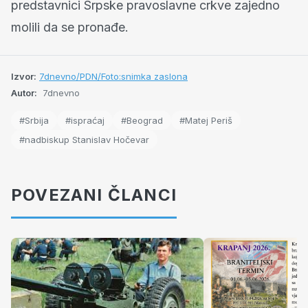
predstavnici Srpske pravoslavne crkve zajedno
molili da se pronađe.
Izvor:
7dnevno/PDN/Foto:snimka zaslona
Autor:
7dnevno
#Srbija
#ispraćaj
#Beograd
#Matej Periš
#nadbiskup Stanislav Hočevar
POVEZANI ČLANCI