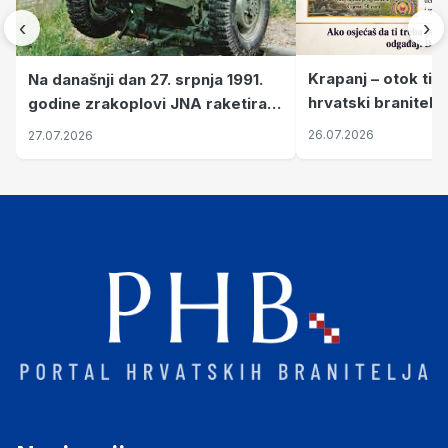
‹
›
Krapanj – otok tiš
Na današnji dan 27. srpnja 1991.
hrvatski branitelj
godine zrakoplovi JNA raketirali
pronalaze mir
su vojarnu i obučni centar "Nikola
26.07.2026
27.07.2026
Šubić Zrinski" popularno zvanu
"Opatovačka pustara"