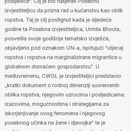
posljedice“. Cilj je bio natjerati Posebnu
izvjestiteljicu da prizna rad u kućanstvu kao oblik
ropstva. Taj je cilj postignut kada je sljedeće
godine ta Posebna izvjestiteljica, Urmila Bhoola,
posvetila svoje godišnje tematsko izvješće,
objavljeno pod oznakom UN-a, ispitujući “utjecaj
ropstva i ropstva na marginalizirane migrantice u
globalnom domaćem gospodarstvu”. U
međuvremenu, CWGL je izvjestiteljici predstavio
„kratki dokument o rodnoj dimenziji suvremenih
oblika ropstva, njegovim uzrocima i posljedicama:
izazovima, mogućnostima i strategijama za
iskorjenjivanje ovog fenomena i njegovog
posebnog učinka na žene i djevojke“ te je