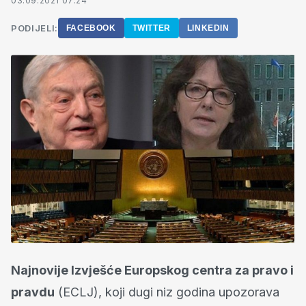
03.09.2021 07:24
PODIJELI:
FACEBOOK
TWITTER
LINKEDIN
Najnovije Izvješće Europskog centra za pravo i
pravdu
(ECLJ), koji dugi niz godina upozorava