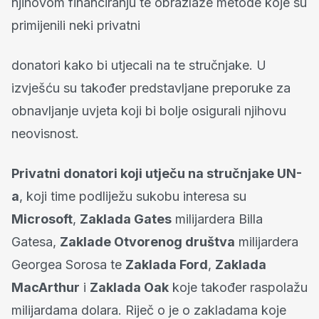
njihovom financiranju te obrazlaže metode koje su
primijenili neki privatni
donatori kako bi utjecali na te stručnjake. U
izvješću su također predstavljane preporuke za
obnavljanje uvjeta koji bi bolje osigurali njihovu
neovisnost.
Privatni donatori koji utječu na stručnjake UN-
a
, koji time podliježu sukobu interesa su
Microsoft
,
Zaklada Gates
milijardera Billa
Gatesa,
Zaklade Otvorenog društva
milijardera
Georgea Sorosa te
Zaklada Ford
,
Zaklada
MacArthur
i
Zaklada Oak
koje također raspolažu
milijardama dolara. Riječ o je o zakladama koje