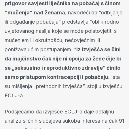
prigovor savjesti liječnika na pobačaj s činom
“mučenja” nad ženama
, navodeći da “odbijanje
ili odgađanje pobačaja” predstavlja “oblik rodno
uvjetovanog nasilja koje se može poistovjetiti s
mučenjem ili okrutnošću, nečovječnim ili
ponižavajućim postupanjem. “
Iz izvješća se čini
da majčinstvo čak nije ni opcija za žene čije bi
se „seksualno i reproduktivno zdravlje“ činilo
samo pristupom kontracepciji i pobačaju.
Ista
su mišljenja i prethodnih izvješća”, stoji u izvješću
ECLJ-a.
Podsjećamo da izvješće ECLJ-a daje detaljnu
analizu sličnih slučajeva sukoba interesa na čak 91