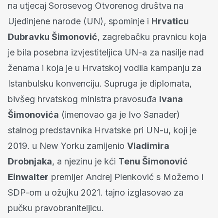
na utjecaj Sorosevog Otvorenog društva na
Ujedinjene narode (UN), spominje i
Hrvaticu
Dubravku Šimonović
, zagrebačku pravnicu koja
je bila posebna izvjestiteljica UN-a za nasilje nad
ženama i koja je u Hrvatskoj vodila kampanju za
Istanbulsku konvenciju. Supruga je diplomata,
bivšeg hrvatskog ministra pravosuđa
Ivana
Šimonovića
(imenovao ga je Ivo Sanader)
stalnog predstavnika Hrvatske pri UN-u, koji je
2019. u New Yorku zamijenio
Vladimira
Drobnjaka
, a njezinu je kći
Tenu Šimonović
Einwalter
premijer Andrej Plenković s Možemo i
SDP-om u ožujku 2021. tajno izglasovao za
pučku pravobraniteljicu.