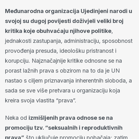
Međunarodna organizacija Ujedinjeni narodi u
svojoj su dugoj povijesti doživjeli veliki broj
kritika koje obuhvaćaju njihove politike
,
jednakosti zastupanja, administraciju, sposobnost
provođenja presuda, ideološku pristranost i
korupciju. Najznačajnije kritike odnosne se na
porast lažnih prava s obzirom na to da je UN
nastao s ciljem priznavanja inherentnih sloboda, a
sada se sve više pretvara u organizaciju koja
kreira svoja vlastita “prava”.
Neka od
izmišljenih prava odnose se na
promociju tzv. “seksualnih i reproduktivnih
prava”
što uključuje promociju pobačaja; zatim