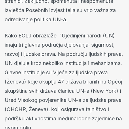
stranici. Zaključno, spomenuta i nespomenuta
izvješća Posebnih izvjestitelja su vrlo važna za
određivanje politika UN-a.
Kako ECLJ obrazlaže: “Ujedinjeni narodi (UN)
imaju tri glavna područja djelovanja: sigurnost,
razvoj i ljudske prava. Na području ljudskih prava,
UN djeluje kroz nekoliko institucija i mehanizama.
Glavne institucije su Vijeće za ljudska prava
(Ženeva) koje okuplja 47 država biranih na Općoj
skupština svih država članica UN-a (New York) i
Ured Visokog povjerenika UN-a za ljudska prava
(OHCHR, Ženeva), koji osigurava tajništvo i
podršku aktivnostima međunarodne zajednice na
ovom polju.