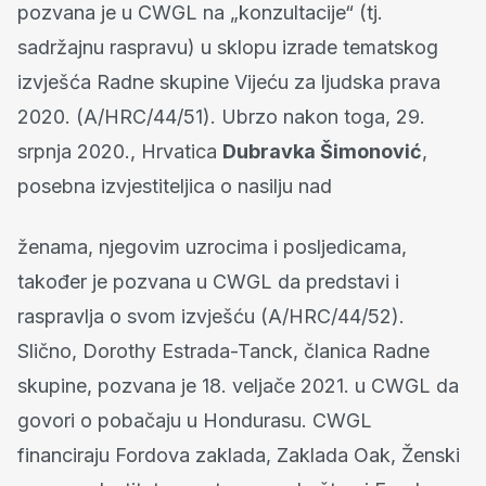
pozvana je u CWGL na „konzultacije“ (tj.
sadržajnu raspravu) u sklopu izrade tematskog
izvješća Radne skupine Vijeću za ljudska prava
2020. (A/HRC/44/51). Ubrzo nakon toga, 29.
srpnja 2020., Hrvatica
Dubravka Šimonović
,
posebna izvjestiteljica o nasilju nad
ženama, njegovim uzrocima i posljedicama,
također je pozvana u CWGL da predstavi i
raspravlja o svom izvješću (A/HRC/44/52).
Slično, Dorothy Estrada-Tanck, članica Radne
skupine, pozvana je 18. veljače 2021. u CWGL da
govori o pobačaju u Hondurasu. CWGL
financiraju Fordova zaklada, Zaklada Oak, Ženski