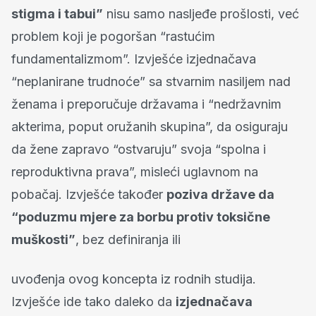
stigma i tabui”
nisu samo nasljeđe prošlosti, već
problem koji je pogoršan “rastućim
fundamentalizmom”. Izvješće izjednačava
“neplanirane trudnoće” sa stvarnim nasiljem nad
ženama i preporučuje državama i “nedržavnim
akterima, poput oružanih skupina”, da osiguraju
da žene zapravo “ostvaruju” svoja “spolna i
reproduktivna prava”, misleći uglavnom na
pobačaj. Izvješće također
poziva države da
“poduzmu mjere za borbu protiv toksične
muškosti”
, bez definiranja ili
uvođenja ovog koncepta iz rodnih studija.
Izvješće ide tako daleko da
izjednačava