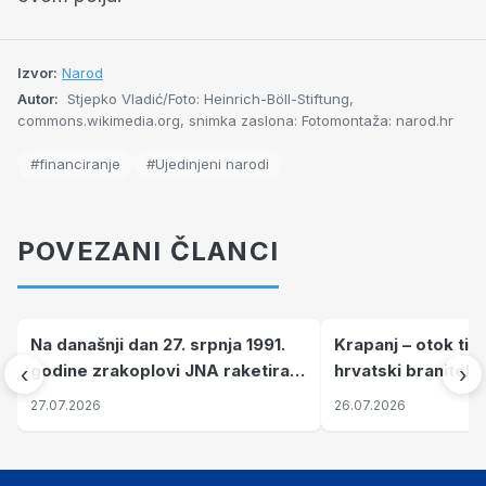
Izvor:
Narod
Autor:
Stjepko Vladić/Foto: Heinrich-Böll-Stiftung,
commons.wikimedia.org, snimka zaslona: Fotomontaža: narod.hr
#financiranje
#Ujedinjeni narodi
POVEZANI ČLANCI
Na današnji dan 27. srpnja 1991.
Krapanj – otok tiš
godine zrakoplovi JNA raketirali
hrvatski branitelj
‹
›
su vojarnu i obučni centar "Nikola
pronalaze mir
27.07.2026
26.07.2026
Šubić Zrinski" popularno zvanu
"Opatovačka pustara"