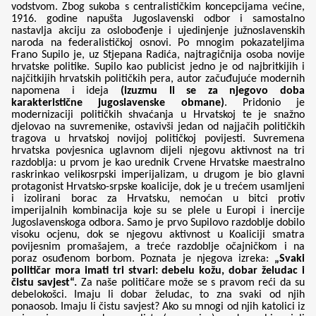
vodstvom. Zbog sukoba s centralističkim koncepcijama većine,
1916. godine napušta Jugoslavenski odbor i samostalno
nastavlja akciju za oslobođenje i ujedinjenje južnoslavenskih
naroda na federalističkoj osnovi. Po mnogim pokazateljima
Frano Supilo je, uz Stjepana Radića, najtragičnija osoba novije
hrvatske politike. Supilo kao publicist jedno je od najbritkijih i
najčitkijih hrvatskih političkih pera, autor začuđujuće modernih
napomena i ideja
(izuzmu li se za njegovo doba
karakteristične jugoslavenske obmane)
. Pridonio je
modernizaciji političkih shvaćanja u Hrvatskoj te je snažno
djelovao na suvremenike, ostavivši jedan od najjačih političkih
tragova u hrvatskoj novijoj političkoj povijesti. Suvremena
hrvatska povjesnica uglavnom dijeli njegovu aktivnost na tri
razdoblja: u prvom je kao urednik Crvene Hrvatske maestralno
raskrinkao velikosrpski imperijalizam, u drugom je bio glavni
protagonist Hrvatsko-srpske koalicije, dok je u trećem usamljeni
i izolirani borac za Hrvatsku, nemoćan u bitci protiv
imperijalnih kombinacija koje su se plele u Europi i inercije
Jugoslavenskoga odbora. Samo je prvo Supilovo razdoblje dobilo
visoku ocjenu, dok se njegovu aktivnost u Koaliciji smatra
povijesnim promašajem, a treće razdoblje očajničkom i na
poraz osuđenom borbom. Poznata je njegova izreka:
„Svaki
političar mora imati tri stvari: debelu kožu, dobar želudac i
čistu savjest“.
Za naše političare može se s pravom reći da su
debelokošci. Imaju li dobar želudac, to zna svaki od njih
ponaosob. Imaju li čistu savjest? Ako su mnogi od njih katolici iz