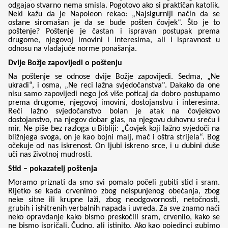
odgajao stvarno nema smisla. Pogotovo ako si praktičan katolik.
Neki kažu da je Napoleon rekao: „Najsigurniji način da se
ostane siromašan je da se bude pošten čovjek“. Što je to
poštenje? Poštenje je častan i ispravan postupak prema
drugome, njegovoj imovini i interesima, ali i ispravnost u
odnosu na vladajuće norme ponašanja.
Dvije Božje zapovijedi o poštenju
Na poštenje se odnose dvije Božje zapovijedi. Sedma, „Ne
ukradi“, i osma, „Ne reci lažna svjedočanstva". Dakako da one
nisu samo zapovijedi nego još više poticaj da dobro postupamo
prema drugome, njegovoj imovini, dostojanstvu i interesima.
Reći lažno svjedočanstvo bolan je atak na čovjekovo
dostojanstvo, na njegov dobar glas, na njegovu duhovnu sreću i
mir. Ne piše bez razloga u Bibliji: „Čovjek koji lažno svjedoči na
bližnjega svoga, on je kao bojni malj, mač i oštra strijela“. Bog
očekuje od nas iskrenost. On ljubi iskreno srce, i u dubini duše
uči nas životnoj mudrosti.
Stid – pokazatelj poštenja
Moramo priznati da smo svi pomalo počeli gubiti stid i sram.
Rijetko se kada crvenimo zbog neispunjenog obećanja, zbog
neke sitne ili krupne laži, zbog neodgovornosti, netočnosti,
grubih i ishitrenih verbalnih napada i uvreda. Za sve znamo naći
neko opravdanje kako bismo preskočili sram, crvenilo, kako se
ne bismo ispričali. Čudno, ali istinito. Ako kao pojedinci gubimo