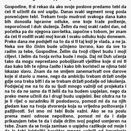
Gospodine, ti si rekao da ako svoje poslove predamo tebi da
ćeš ti učiniti da oni uspiju. Danas svaki segment svog posla
posvećujem tebi. Trebam tvoju mudrost svakoga dana kako
bih donosila ispravne odluke, one koje traže poštenje,
neporočnost i duh služenja. Želim da moj svaki radni dan, od
početka pa do njegova završetka, započne s tobom, jer znam
da ćeš ti voditi svaki moj korak i svaku odluku koju donesem.
Preko dana me podsjeti na to da si ti taj koji je vlada, a ne ja.
Neka sve što činim bude učinjeno izvrsno, kao da sve to
radim za tebe, Gospodine. Želim da tvoji ciljevi budu i moji
ciljevi. I želim da tvoja svrha bude i moja. Daj mi Duh učenja
tako da mogu neprestano poboljšavati vještine koje si mi ti
dao kako bih te njima častio i kako bih koristeći se njima tebi
iskazao slavu. Znam da ne smijem zanemarivati ove darove
koje si stavio u mene, nego da ambiciju trebam držati ondje
gdje ona treba biti i da se trebam držati podalje od iskušenja.
Podsjećaj me na to da su ljudi mnogo važniji od projekata i
na to da ne samo da ti želiš da ha budem uspješan, nego da
preko mene učiniš da i drugi budu uspješni. Bez obzira na to
je li riječ o suradniku ili poslodavcu, pomozi mi da na njih
gledam kao na tvoja stvorenja koja su vrijedna poštovanja i
pažljivosti. Svi smo mi tebi Bože važni. Ako se na poslu
prema meni odnose nepošteno, pomozi mi da i dalje
prikazujem tebe te da i dalje držim svoj pogled usmjeren na
tebe. Znam da se tvoja zamisao o uspjehu razlikuje od moje i