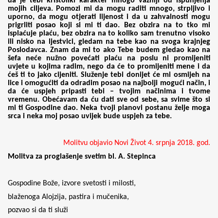
da je tebi kristoliki karakter mnogo važniji od ispunjenja
mojih ciljeva. Pomozi mi da mogu raditi mnogo, strpljivo i
uporno, da mogu otjerati lijenost i da u zahvalnosti mogu
prigrliti posao koji si mi ti dao. Bez obzira na to tko mi
isplaćuje plaću, bez obzira na to koliko sam trenutno visoko
ili nisko na ljestvici, gledam na tebe kao na svoga krajnjeg
Poslodavca. Znam da mi to ako Tebe budem gledao kao na
šefa neće nužno povećati plaću na poslu ni promijeniti
uvjete u kojima radim, nego da će to promijeniti mene i da
ćeš ti to jako cijeniti. Služenje tebi donijet će mi osmijeh na
lice i omogućiti da odradim posao na najbolji mogući način, i
da će uspjeh pripasti tebi – tvojim načinima i tvome
vremenu. Obećavam da ću dati sve od sebe, sa svime što si
mi ti Gospodine dao. Neka tvoji planovi postanu želje moga
srca i neka moj posao uvijek bude uspjeh za tebe.
Molitvu objavio Novi Život 4. srpnja 2018. god.
Molitva za proglašenje svetim bl. A. Stepinca
Gospodine Bože, izvore svetosti i milosti,
blaženoga Alojzija, pastira i mučenika,
pozvao si da ti služi