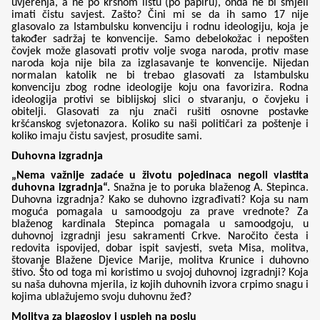
uvjerenja, a ne po krsnom listu (po papiru), onda ne bi smjeli
imati čistu savjest. Zašto? Čini mi se da ih samo 17 nije
glasovalo za Istambulsku konvenciju i rodnu ideologiju, koja je
također sadržaj te konvencije. Samo debelokožac i nepošten
čovjek može glasovati protiv volje svoga naroda, protiv mase
naroda koja nije bila za izglasavanje te konvencije. Nijedan
normalan katolik ne bi trebao glasovati za Istambulsku
konvenciju zbog rodne ideologije koju ona favorizira. Rodna
ideologija protivi se biblijskoj slici o stvaranju, o čovjeku i
obitelji. Glasovati za nju znači rušiti osnovne postavke
kršćanskog svjetonazora. Koliko su naši političari za poštenje i
koliko imaju čistu savjest, prosudite sami.
Duhovna izgradnja
„Nema važnije zadaće u životu pojedinaca negoli vlastita
duhovna izgradnja“.
Snažna je to poruka blaženog A. Stepinca.
Duhovna izgradnja? Kako se duhovno izgrađivati? Koja su nam
moguća pomagala u samoodgoju za prave vrednote? Za
blaženog kardinala Stepinca pomagala u samoodgoju, u
duhovnoj izgradnji jesu sakramenti Crkve. Naročito česta i
redovita ispovijed, dobar ispit savjesti, sveta Misa, molitva,
štovanje Blažene Djevice Marije, molitva Krunice i duhovno
štivo. Što od toga mi koristimo u svojoj duhovnoj izgradnji? Koja
su naša duhovna mjerila, iz kojih duhovnih izvora crpimo snagu i
kojima ublažujemo svoju duhovnu žeđ?
Molitva za blagoslov i uspjeh na poslu