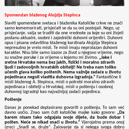
Spomendan blaženog Alojzija Stepinca
Slaviti spomendane svetaca i blaženika Katoličke crkve ne znači
samo komemorirati, prisjećati se da su oni postojali. Nego, uz
prisjećanje, valja se truditi da one vrednote za koje su oni živjeli
postanu aktualni, osobni i zajednički duhovni orijentiri. Duhovni
opus i pisana ostavština blaženog kardinala Alojzija Stepinca
nepresušno je vrelo misli. Te misli imaju neprolazan duhovni
karakter. Nisu bile samo izazov za život u njegovo vrijeme, nego
su snažne poruke i za vrijeme u kojemu mi živimo.
„Jake i
sretne Hrvatske nema bez jakih, fizički i moralno zdravih
ljudi i zadovoljnih hrvatskih obitelji! Ne treba nam toliko
učenih glava koliko poštenih. Nema važnije zadaće u životu
pojedinaca negoli vlastita duhovna izgradnja.“
Fantastične li
misli blaženog A. Stepinca, misli o potrebi moralno zdravih
pojedinaca i obitelji u Hrvatskoj, misli o poštenju i osobnoj
duhovnoj izgradnji kao najvažnijoj zadaći pojedinca.
Poštenje
Danas je ponekad deplasirano govoriti o poštenju. To sam već
davno uočio. Znao sam čuti katoličke majke kako govore:
„Da
barem nisam tako odgajala svoje dijete, da bude dobar i
pošten. Neće se nikad snaći u životu.“
Vjerojatno prema onoj
izreci „Snađi se, druže“. Žalovanje da si nekoga svoga dobro