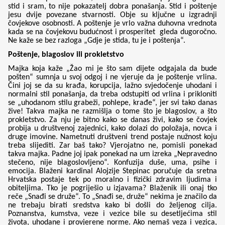
stid i sram, to nije pokazatelj dobra ponašanja. Stid i poštenje
jesu dvije povezane stvarnosti. Obje su ključne u izgradnji
čovjekove osobnosti. A poštenje je vrlo važna duhovna vrednota
kada se na čovjekovu budućnost i prosperitet gleda dugoročno.
Ne kaže se bez razloga „Gdje je stida, tu je i poštenja“.
Poštenje, blagoslov ili prokletstvo
Majka koja kaže „Žao mi je što sam dijete odgajala da bude
pošten“ sumnja u svoj odgoj i ne vjeruje da je poštenje vrlina.
Čini joj se da su krađa, korupcija, lažno svjedočenje uhodani i
normalni stil ponašanja, da treba odstupiti od vrlina i prikloniti
se „uhodanom stilu grabeži, pohlepe, krađe“, jer svi tako danas
žive! Takva majka ne razmišlja o tome što je blagoslov, a što
prokletstvo. Za nju je bitno kako se danas živi, kako se čovjek
probija u društvenoj zajednici, kako dolazi do položaja, novca i
druge imovine. Nametnuti društveni trend postaje nužnost koju
treba slijediti. Zar baš tako? Vjerojatno ne, pomisli ponekad
takva majka. Padne joj ipak ponekad na um izreka „Nepravedno
stečeno, nije blagoslovljeno“. Konfuzija duše, uma, psihe i
emocija. Blaženi kardinal Alojzije Stepinac poručuje da sretna
Hrvatska postaje tek po moralno i fizički zdravim ljudima i
obiteljima. Tko je pogriješio u izjavama? Blaženik ili onaj tko
reče „Snađi se druže“. To „Snađi se, druže“ nekima je značilo da
ne trebaju birati sredstva kako bi došli do željenog cilja.
Poznanstva, kumstva, veze i vezice bile su desetljećima stil
života, uhodane i provjerene norme. Ako nemaš veza i vezica,