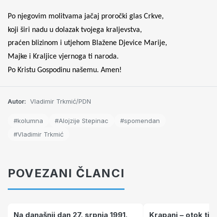
Po njegovim molitvama jačaj proročki glas Crkve,
koji širi nadu u dolazak tvojega kraljevstva,
praćen blizinom i utjehom Blažene Djevice Marije,
Majke i Kraljice vjernoga ti naroda.
Po Kristu Gospodinu našemu. Amen!
Autor:
Vladimir Trkmić/PDN
#kolumna
#Alojzije Stepinac
#spomendan
#Vladimir Trkmić
POVEZANI ČLANCI
Na današnji dan 27. srpnja 1991.
Krapanj – otok tiš