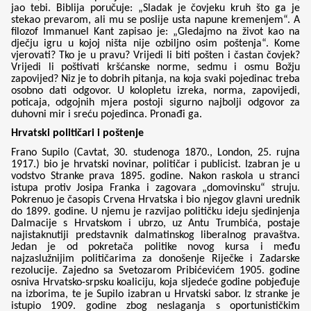
jao tebi. Biblija poručuje: „Sladak je čovjeku kruh što ga je
stekao prevarom, ali mu se poslije usta napune kremenjem“. A
filozof Immanuel Kant zapisao je: „Gledajmo na život kao na
dječju igru u kojoj ništa nije ozbiljno osim poštenja“. Kome
vjerovati? Tko je u pravu? Vrijedi li biti pošten i častan čovjek?
Vrijedi li poštivati kršćanske norme, sedmu i osmu Božju
zapovijed? Niz je to dobrih pitanja, na koja svaki pojedinac treba
osobno dati odgovor. U kolopletu izreka, norma, zapovijedi,
poticaja, odgojnih mjera postoji sigurno najbolji odgovor za
duhovni mir i sreću pojedinca. Pronađi ga.
Hrvatski političari i poštenje
Frano Supilo (Cavtat, 30. studenoga 1870., London, 25. rujna
1917.) bio je hrvatski novinar, političar i publicist. Izabran je u
vodstvo Stranke prava 1895. godine. Nakon raskola u stranci
istupa protiv Josipa Franka i zagovara „domovinsku“ struju.
Pokrenuo je časopis Crvena Hrvatska i bio njegov glavni urednik
do 1899. godine. U njemu je razvijao političku ideju sjedinjenja
Dalmacije s Hrvatskom i ubrzo, uz Antu Trumbića, postaje
najistaknutiji predstavnik dalmatinskog liberalnog pravaštva.
Jedan je od pokretača politike novog kursa i među
najzaslužnijim političarima za donošenje Riječke i Zadarske
rezolucije. Zajedno sa Svetozarom Pribićevićem 1905. godine
osniva Hrvatsko-srpsku koaliciju, koja sljedeće godine pobjeđuje
na izborima, te je Supilo izabran u Hrvatski sabor. Iz stranke je
istupio 1909. godine zbog neslaganja s oportunističkim