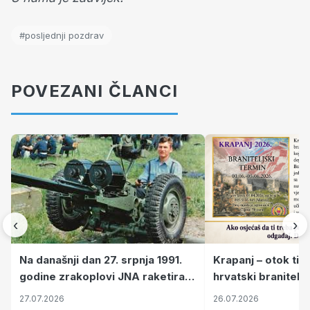
#posljednji pozdrav
POVEZANI ČLANCI
‹
›
Krapanj – otok tiš
Na današnji dan 27. srpnja 1991.
hrvatski branitelj
godine zrakoplovi JNA raketirali
pronalaze mir
su vojarnu i obučni centar "Nikola
26.07.2026
27.07.2026
Šubić Zrinski" popularno zvanu