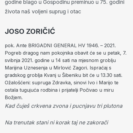
godine blago u Gospodinu preminuo u 75. godini
života naš voljeni suprug i otac
JOSO ZORIČIĆ
pok. Ante BRIGADNI GENERAL HV 1946. – 2021.
Pogreb dragog nam pokojnika obavit će se u petak, 7.
svibnja 2021. godine u 14 sati na mjesnom groblju
Marijina Uznesenja u Mirlović Zagori. Ispraćaj s
gradskog groblja Kvanj u Šibeniku bit će u 13.30 sati.
Ožalošćeni: supruga Zdravka, sinovi Ivo i Marijo te
ostala tugujuća rodbina i prijatelji Počivao u miru
Božjem.
Kad čuješ crkvena zvona i pucnjavu tri plutona
Na trenutak stani ni korak taj ne zakorači