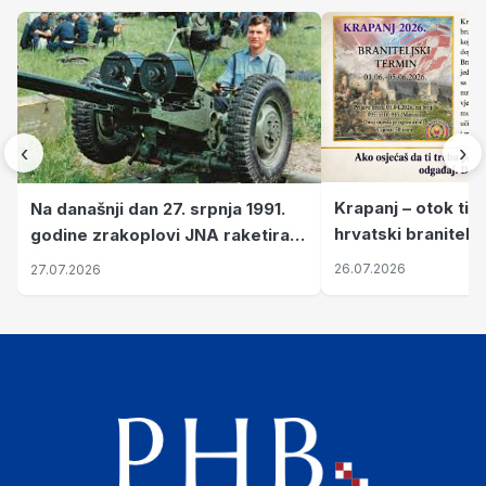
‹
›
Krapanj – otok tiš
Na današnji dan 27. srpnja 1991.
hrvatski branitelj
godine zrakoplovi JNA raketirali
pronalaze mir
su vojarnu i obučni centar "Nikola
26.07.2026
27.07.2026
Šubić Zrinski" popularno zvanu
"Opatovačka pustara"