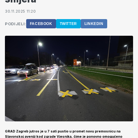
30.11.2025 11:20
PODIJELI:
FACEBOOK
TWITTER
LINKEDIN
GRAD Zagreb jutros je u 7 sati pustio u promet novu premosnicu na
Slavonskoj aveniji kod zgrade Vjesnika, čime je ponovno omogućeno