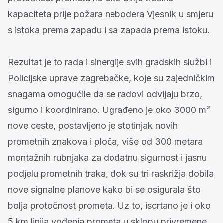
kapaciteta prije požara nebodera Vjesnik u smjeru
s istoka prema zapadu i sa zapada prema istoku.
Rezultat je to rada i sinergije svih gradskih službi i
Policijske uprave zagrebačke, koje su zajedničkim
snagama omogućile da se radovi odvijaju brzo,
sigurno i koordinirano. Ugrađeno je oko 3000 m²
nove ceste, postavljeno je stotinjak novih
prometnih znakova i ploča, više od 300 metara
montažnih rubnjaka za dodatnu sigurnost i jasnu
podjelu prometnih traka, dok su tri raskrižja dobila
nove signalne planove kako bi se osigurala što
bolja protočnost prometa. Uz to, iscrtano je i oko
5 km linija vođenja prometa u sklopu privremene