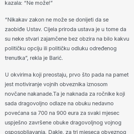
kazala: “Ne može!”
“Nikakav zakon ne može se donijeti da se
zaobiđe Ustav. Cijela priroda ustava je u tome da
su neke stvari zajamčene bez obzira na bilo kakvu
političku opciju ili političku odluku određenog
trenutka”, rekla je Barić.
U okvirima koji preostaju, prvo što pada na pamet
jest motiviranje vojnih obveznika iznosom
novčane nakanade.Ta je naknada za ročnike koji
sada dragovoljno odlaze na obuku nedavno
povećana sa 700 na 900 eura za svaki mjesec
uspješno završene obuke dragovoljnog vojnog
osposobljavanja. Dakle, za tri mjeseca obveznog