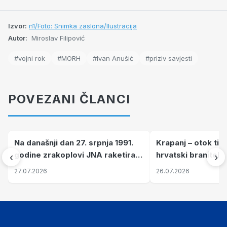
Izvor:
n1/Foto: Snimka zaslona/Ilustracija
Autor:
Miroslav Filipović
#vojni rok
#MORH
#Ivan Anušić
#priziv savjesti
POVEZANI ČLANCI
Na današnji dan 27. srpnja 1991.
Krapanj – otok tiš
godine zrakoplovi JNA raketirali
hrvatski branitelj
‹
›
su vojarnu i obučni centar "Nikola
pronalaze mir
27.07.2026
26.07.2026
Šubić Zrinski" popularno zvanu
"Opatovačka pustara"