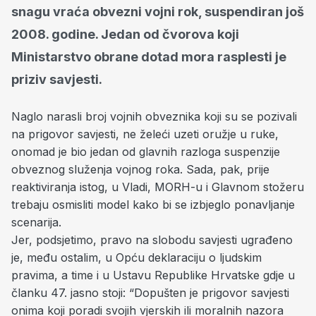
snagu vraća obvezni vojni rok, suspendiran još
2008. godine. Jedan od čvorova koji
Ministarstvo obrane dotad mora rasplesti je
priziv savjesti.
Naglo narasli broj vojnih obveznika koji su se pozivali
na prigovor savjesti, ne želeći uzeti oružje u ruke,
onomad je bio jedan od glavnih razloga suspenzije
obveznog služenja vojnog roka. Sada, pak, prije
reaktiviranja istog, u Vladi, MORH-u i Glavnom stožeru
trebaju osmisliti model kako bi se izbjeglo ponavljanje
scenarija.
Jer, podsjetimo, pravo na slobodu savjesti ugrađeno
je, među ostalim, u Opću deklaraciju o ljudskim
pravima, a time i u Ustavu Republike Hrvatske gdje u
članku 47. jasno stoji: “Dopušten je prigovor savjesti
onima koji poradi svojih vjerskih ili moralnih nazora