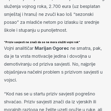
služenja vojnog roka, 2.700 eura (uz besplatan
smještaj i hranu) ne zvuči kao loš “sezonski
posao” za mladiće netom po izlasku iz srednje
škole i stupanju u punoljetnost.
“Priziv savjesti ne znači da se ne mora služiti vojni rok”
Vojni analitičar
Marijan Ogorec
ne smatra, pak,
da je ta vrsta motivacije jedina i dovoljna u
demotiviranju od priziva savjesti. No, najprije
objašnjava načelni problem s prizivom savjesti u
vojsci.
“Kod nas se u startu priziv savjesti pogrešno
shvaćao. Priziv savjesti znači da iz vjerskih ili
moralnih razloga ne želite uzeti oružje u ruke, ali