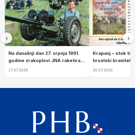
‹
›
Krapanj – otok tiš
Na današnji dan 27. srpnja 1991.
hrvatski branitelj
godine zrakoplovi JNA raketirali
pronalaze mir
su vojarnu i obučni centar "Nikola
26.07.2026
27.07.2026
Šubić Zrinski" popularno zvanu
"Opatovačka pustara"