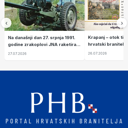
‹
›
Krapanj – otok tiš
Na današnji dan 27. srpnja 1991.
hrvatski branitelj
godine zrakoplovi JNA raketirali
pronalaze mir
su vojarnu i obučni centar "Nikola
26.07.2026
27.07.2026
Šubić Zrinski" popularno zvanu
"Opatovačka pustara"