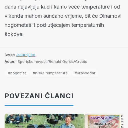
dana najavljuju kud i kamo veće temperature i od
vikenda mahom sunčano vrijeme, bit će Dinamovi
nogometaši i pod utjecajem temperaturnih
šokova.
Izvor:
Jutarnji list
Autor:
Sportske novosti/Ronald Goršić/Cropix
#nogomet
#niske temperature
#Krasnodar
POVEZANI ČLANCI