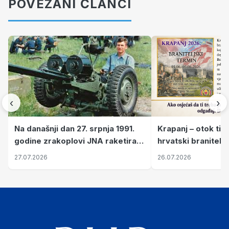
POVEZANI ČLANCI
‹
›
Krapanj – otok tiš
Na današnji dan 27. srpnja 1991.
hrvatski branitelj
godine zrakoplovi JNA raketirali
pronalaze mir
su vojarnu i obučni centar "Nikola
26.07.2026
27.07.2026
Šubić Zrinski" popularno zvanu
"Opatovačka pustara"