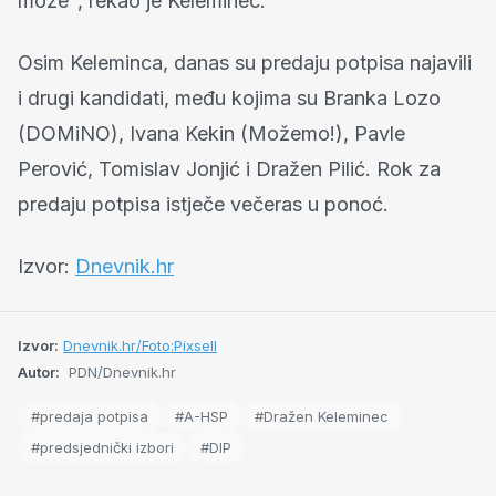
može", rekao je Keleminec.
Osim Keleminca, danas su predaju potpisa najavili
i drugi kandidati, među kojima su Branka Lozo
(DOMiNO), Ivana Kekin (Možemo!), Pavle
Perović, Tomislav Jonjić i Dražen Pilić. Rok za
predaju potpisa istječe večeras u ponoć.
Izvor:
Dnevnik.hr
Izvor:
Dnevnik.hr/Foto:Pixsell
Autor:
PDN/Dnevnik.hr
#predaja potpisa
#A-HSP
#Dražen Keleminec
#predsjednički izbori
#DIP