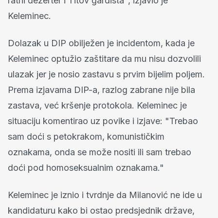
ratni dezerter i Titov gardista", izjavio je
Keleminec.
Dolazak u DIP obilježen je incidentom, kada je
Keleminec optužio zaštitare da mu nisu dozvolili
ulazak jer je nosio zastavu s prvim bijelim poljem.
Prema izjavama DIP-a, razlog zabrane nije bila
zastava, već kršenje protokola. Keleminec je
situaciju komentirao uz povike i izjave: "Trebao
sam doći s petokrakom, komunističkim
oznakama, onda se može nositi ili sam trebao
doći pod homoseksualnim oznakama."
Keleminec je iznio i tvrdnje da Milanović ne ide u
kandidaturu kako bi ostao predsjednik države,