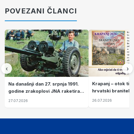
POVEZANI ČLANCI
‹
›
Krapanj – otok tiš
Na današnji dan 27. srpnja 1991.
hrvatski branitelj
godine zrakoplovi JNA raketirali
pronalaze mir
su vojarnu i obučni centar "Nikola
26.07.2026
27.07.2026
Šubić Zrinski" popularno zvanu
"Opatovačka pustara"