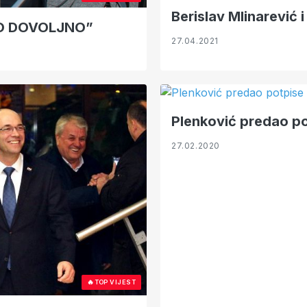
Berislav Mlinarević 
O DOVOLJNO”
27.04.2021
Plenković predao po
27.02.2020
🔥
TOP VIJEST