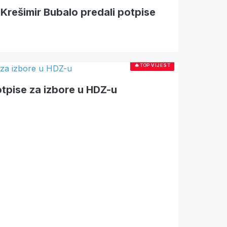
i Krešimir Bubalo predali potpise
🔥
TOP VIJEST
tpise za izbore u HDZ-u