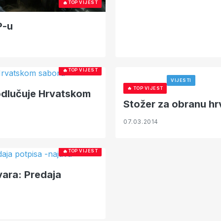
🔥
TOP VIJEST
P-u
🔥
TOP VIJEST
VIJESTI
🔥
TOP VIJEST
odlučuje Hrvatskom
Stožer za obranu h
07.03.2014
🔥
TOP VIJEST
ara: Predaja