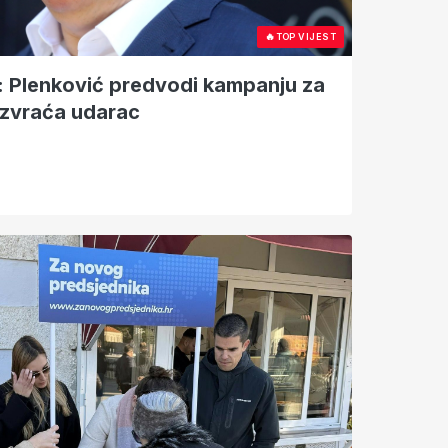
🔥
TOP VIJEST
: Plenković predvodi kampanju za
uzvraća udarac