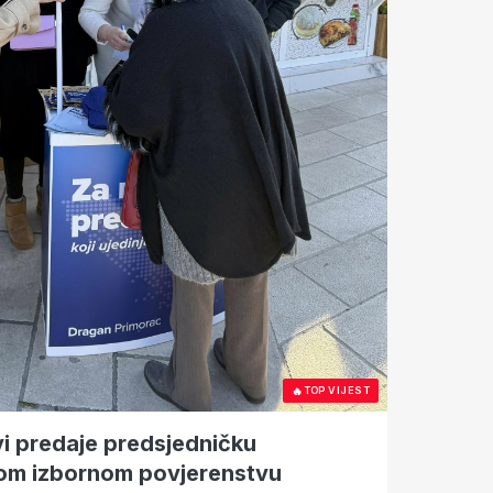
🔥
TOP VIJEST
i predaje predsjedničku
om izbornom povjerenstvu