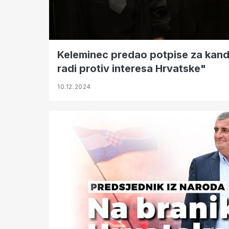
Keleminec predao potpise za kand
radi protiv interesa Hrvatske"
10.12.2024