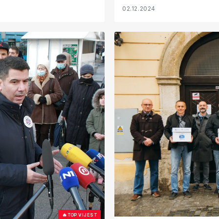
02.12.2024
🔥
TOP VIJEST