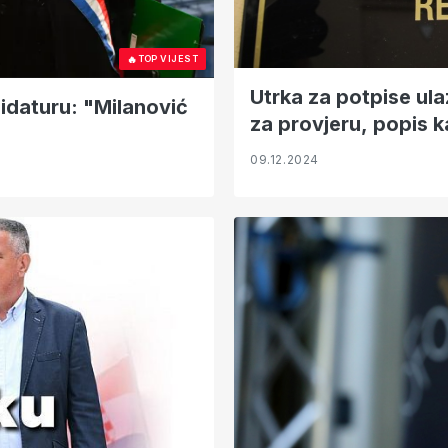
🔥
TOP VIJEST
Utrka za potpise ula
idaturu: "Milanović
za provjeru, popis 
09.12.2024