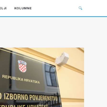
🔍
ELJI
KOLUMNE