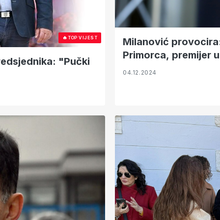
🔥
TOP VIJEST
Milanović provocira
Primorca, premijer 
redsjednika: "Pučki
04.12.2024