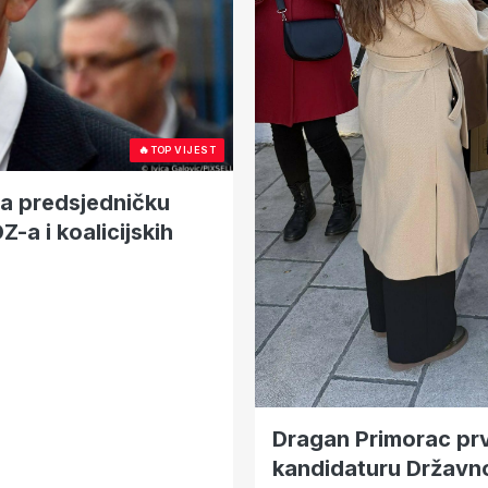
🔥
TOP VIJEST
a predsjedničku
-a i koalicijskih
Dragan Primorac prv
kandidaturu Državn