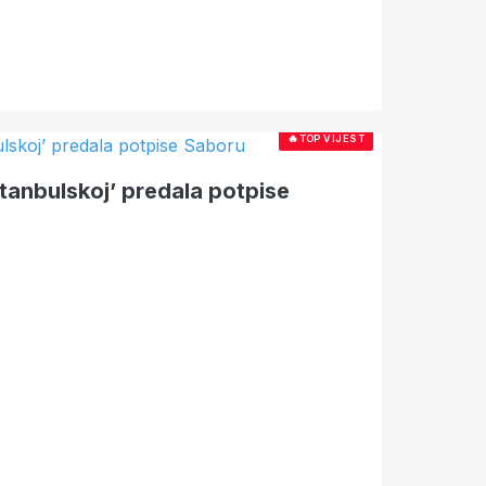
🔥
TOP VIJEST
Istanbulskoj’ predala potpise