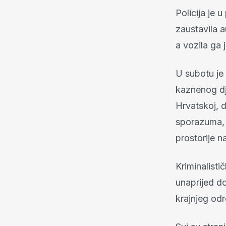
Policija je 
zaustavila a
a vozila ga 
U subotu je
kaznenog dje
Hrvatskoj, d
sporazuma, 
prostorije n
Kriminalisti
unaprijed d
krajnjeg odr