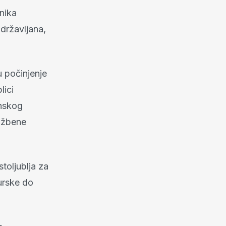
nika
državljana,
u počinjenje
lici
enskog
lužbene
stoljublja za
urske do