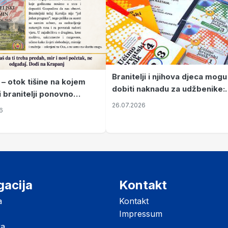
Branitelji i njihova djeca mogu
 – otok tišine na kojem
dobiti naknadu za udžbenike:
i branitelji ponovno
zahtjevi se podnose do 31.
26.07.2026
ze mir
6
listopada
gacija
Kontakt
a
Kontakt
Impressum
ka