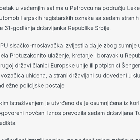
u petak u večernjim satima u Petrovcu na području Leke
utomobil srpskih registarskih oznaka sa sedam stranih 
je 31-godišnja državljanka Republike Srbije.
 PU sisačko-moslavačka izvijestila da je zbog sumnje 
la Protuzakonito ulaženje, kretanje i boravak u Repub
rugoj državi članici Europske unije ili potpisnici Šeng
vozačica uhićena, a strani državljani su dovedeni u s
adležne policijske postaje.
čkim istraživanjem je utvrđeno da je osumnjičena iz kori
ogovoreni novčani iznos prevozila sedam državljana T
edišta.