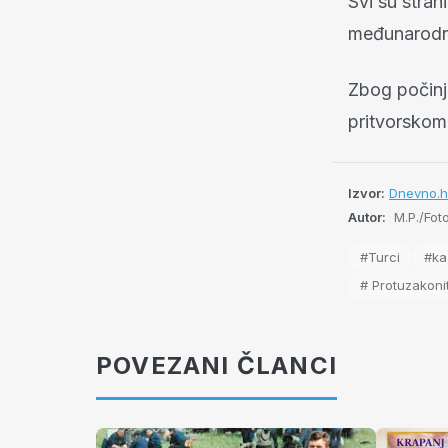
Svi su stran
međunarodno
Zbog počinj
pritvorskom
Izvor:
Dnevno.h
Autor:
M.P./Fot
#Turci
#ka
# Protuzakonit
POVEZANI ČLANCI