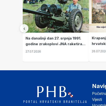
‹
Krapanj
Na današnji dan 27. srpnja 1991.
hrvatsk
godine zrakoplovi JNA raketirali
pronala
su vojarnu i obučni centar "Nikola
26.07.202
27.07.2026
Šubić Zrinski" popularno zvanu
"Opatovačka pustara"
Navi
Početn
Vijesti
Hrvats