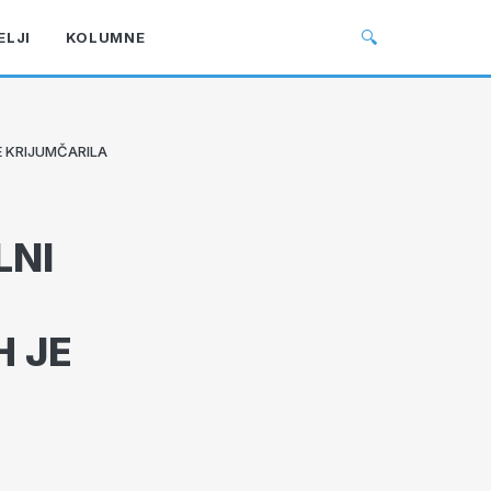
🔍
ELJI
KOLUMNE
JE KRIJUMČARILA
LNI
H JE