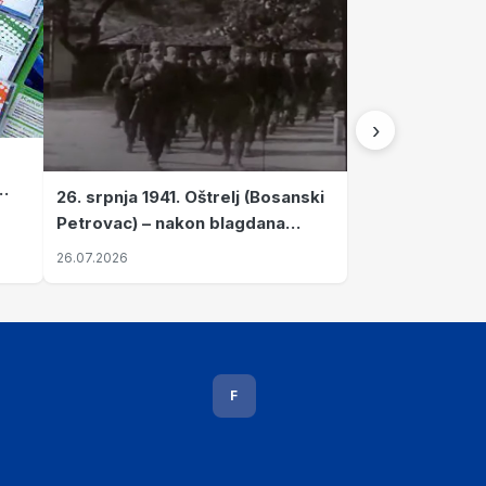
›
26. srpnja 1941. Oštrelj (Bosanski
Petrovac) – nakon blagdana
Svete Ane izvršen napad srpskih
26.07.2026
ustanika na vlak s ženama i
djecom
F