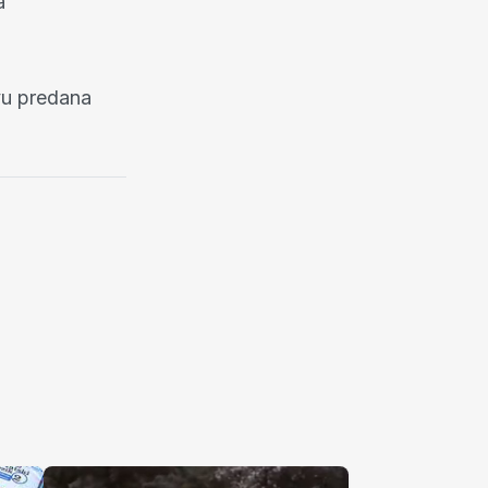
a
vu predana