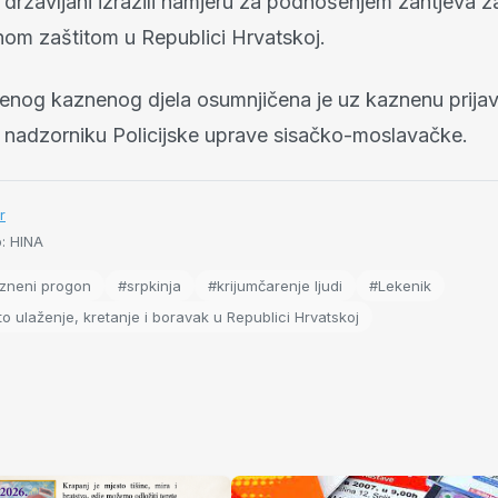
i državljani izrazili namjeru za podnošenjem zahtjeva z
m zaštitom u Republici Hrvatskoj.
enog kaznenog djela osumnjičena je uz kaznenu prija
 nadzorniku Policijske uprave sisačko-moslavačke.
r
o: HINA
zneni progon
#srpkinja
#krijumčarenje ljudi
#Lekenik
o ulaženje, kretanje i boravak u Republici Hrvatskoj