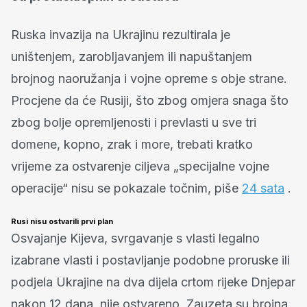
Ruska invazija na Ukrajinu rezultirala je
uništenjem, zarobljavanjem ili napuštanjem
brojnog naoružanja i vojne opreme s obje strane.
Procjene da će Rusiji, što zbog omjera snaga što
zbog bolje opremljenosti i prevlasti u sve tri
domene, kopno, zrak i more, trebati kratko
vrijeme za ostvarenje ciljeva „specijalne vojne
operacije“ nisu se pokazale točnim, piše
24 sata
.
Rusi nisu ostvarili prvi plan
Osvajanje Kijeva, svrgavanje s vlasti legalno
izabrane vlasti i postavljanje podobne proruske ili
podjela Ukrajine na dva dijela crtom rijeke Dnjepar
nakon 12 dana, nije ostvareno. Zauzeta su brojna