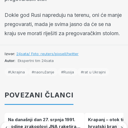
Dokle god Rusi napreduju na terenu, oni će manje
pregovarati, mada je svima jasno da će se na
kraju sve morati riješiti za pregovaračkim stolom.
Izvor:
24sata/ Foto: reuters/pixsell/twitter
Autor:
Ekspertni tim 24sata
#Ukrajina
#naoružanje
#Rusija
#rat u Ukrajini
POVEZANI ČLANCI
Na današnji dan 27. srpnja 1991.
Krapanj – otok tiš
godine zrakoplovi JNA raketirali
hrvatski branitelj
‹
›