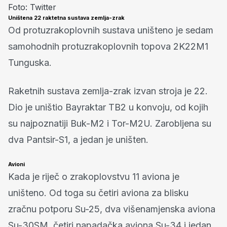
Foto: Twitter
Uništena 22 raktetna sustava zemlja-zrak
Od protuzrakoplovnih sustava uništeno je sedam
samohodnih protuzrakoplovnih topova 2K22M1
Tunguska.
Raketnih sustava zemlja-zrak izvan stroja je 22.
Dio je uništio Bayraktar TB2 u konvoju, od kojih
su najpoznatiji Buk-M2 i Tor-M2U. Zarobljena su
dva Pantsir-S1, a jedan je uništen.
Avioni
Kada je riječ o zrakoplovstvu 11 aviona je
uništeno. Od toga su četiri aviona za blisku
zračnu potporu Su-25, dva višenamjenska aviona
Su-30SM, četiri napadačka aviona Su-34 i jedan