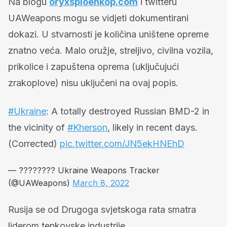
Na blogu
oryxspioenkop.com
i twitteru
UAWeapons mogu se vidjeti dokumentirani
dokazi. U stvarnosti je količina uništene opreme
znatno veća. Malo oružje, streljivo, civilna vozila,
prikolice i zapuštena oprema (uključujući
zrakoplove) nisu uključeni na ovaj popis.
#Ukraine
: A totally destroyed Russian BMD-2 in
the vicinity of
#Kherson
, likely in recent days.
(Corrected)
pic.twitter.com/JN5ekHNEhD
— ???????? Ukraine Weapons Tracker
(@UAWeapons)
March 8, 2022
Rusija se od Drugoga svjetskoga rata smatra
liderom tenkovske industrije.