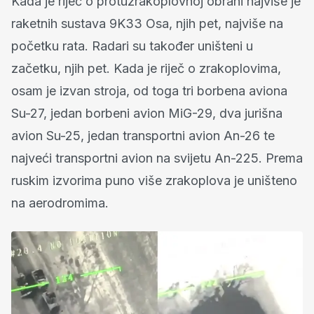
Kada je riječ o protuzrakoplovnoj obrani najviše je
raketnih sustava 9K33 Osa, njih pet, najviše na
početku rata. Radari su također uništeni u
začetku, njih pet. Kada je riječ o zrakoplovima,
osam je izvan stroja, od toga tri borbena aviona
Su-27, jedan borbeni avion MiG-29, dva jurišna
avion Su-25, jedan transportni avion An-26 te
najveći transportni avion na svijetu An-225. Prema
ruskim izvorima puno više zrakoplova je uništeno
na aerodromima.