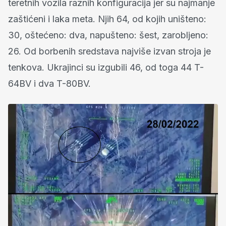
teretnih vozila raznih konfiguracija jer su najmanje
zaštićeni i laka meta. Njih 64, od kojih uništeno:
30, oštećeno: dva, napušteno: šest, zarobljeno:
26. Od borbenih sredstava najviše izvan stroja je
tenkova. Ukrajinci su izgubili 46, od toga 44 T-
64BV i dva T-80BV.