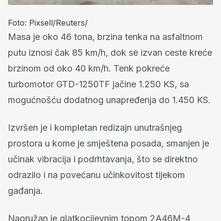
Foto: Pixsell/Reuters/
Masa je oko 46 tona, brzina tenka na asfaltnom
putu iznosi čak 85 km/h, dok se izvan ceste kreće
brzinom od oko 40 km/h. Tenk pokreće
turbomotor GTD-1250TF jačine 1.250 KS, sa
mogućnošću dodatnog unapređenja do 1.450 KS.
Izvršen je i kompletan redizajn unutrašnjeg
prostora u kome je smještena posada, smanjen je
učinak vibracija i podrhtavanja, što se direktno
odrazilo i na povećanu učinkovitost tijekom
gađanja.
Naoružan je glatkocijevnim topom 2A46M-4