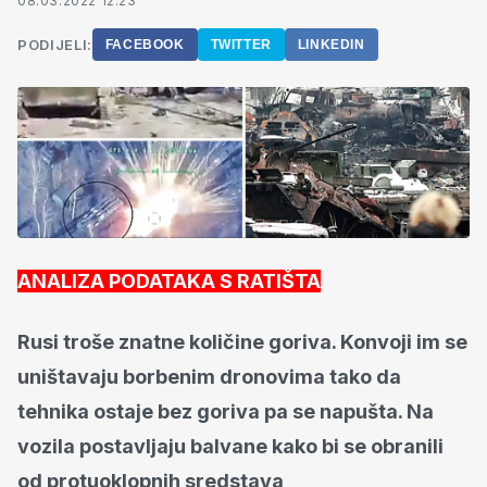
08.03.2022 12:23
PODIJELI:
FACEBOOK
TWITTER
LINKEDIN
ANALIZA PODATAKA S RATIŠTA
Rusi troše znatne količine goriva. Konvoji im se
uništavaju borbenim dronovima tako da
tehnika ostaje bez goriva pa se napušta. Na
vozila postavljaju balvane kako bi se obranili
od protuoklopnih sredstava