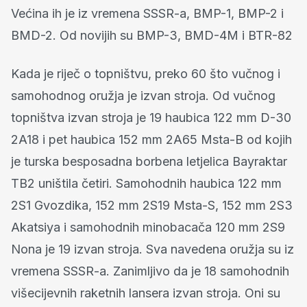
Većina ih je iz vremena SSSR-a, BMP-1, BMP-2 i
BMD-2. Od novijih su BMP-3, BMD-4M i BTR-82
Kada je riječ o topništvu, preko 60 što vučnog i
samohodnog oružja je izvan stroja. Od vučnog
topništva izvan stroja je 19 haubica 122 mm D-30
2A18 i pet haubica 152 mm 2A65 Msta-B od kojih
je turska besposadna borbena letjelica Bayraktar
TB2 uništila četiri. Samohodnih haubica 122 mm
2S1 Gvozdika, 152 mm 2S19 Msta-S, 152 mm 2S3
Akatsiya i samohodnih minobacača 120 mm 2S9
Nona je 19 izvan stroja. Sva navedena oružja su iz
vremena SSSR-a. Zanimljivo da je 18 samohodnih
višecijevnih raketnih lansera izvan stroja. Oni su