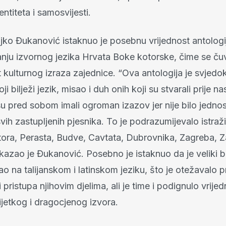
entiteta i samosvijesti.
ljko Đukanović istaknuo je posebnu vrijednost antologi
nju izvornog jezika Hrvata Boke kotorske, čime se ču
 kulturnog izraza zajednice. “Ova antologija je svjedo
 bilježi jezik, misao i duh onih koji su stvarali prije na
su pred sobom imali ogroman izazov jer nije bilo jedno
vih zastupljenih pjesnika. To je podrazumijevalo istraž
tora, Perasta, Budve, Cavtata, Dubrovnika, Zagreba, Z
azao je Đukanović. Posebno je istaknuo da je veliki bro
ao na talijanskom i latinskom jeziku, što je otežavalo 
 pristupa njihovim djelima, ali je time i podignulo vrije
ijetkog i dragocjenog izvora.