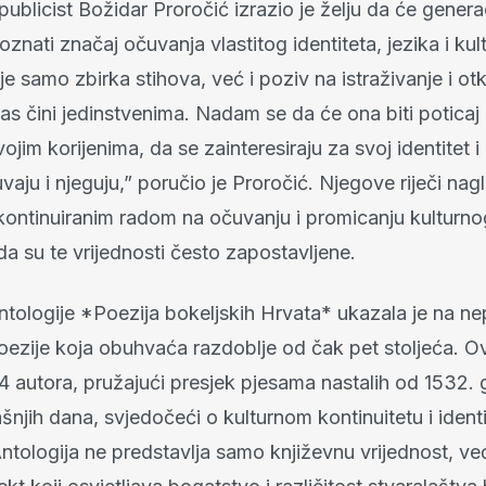
 publicist Božidar Proročić izrazio je želju da će genera
znati značaj očuvanja vlastitog identiteta, jezika i kul
ije samo zbirka stihova, već i poziv na istraživanje i ot
as čini jedinstvenima. Nadam se da će ona biti potica
ojim korijenima, da se zainteresiraju za svoj identitet i
ju i njeguju,” poručio je Proročić. Njegove riječi nag
kontinuiranim radom na očuvanju i promicanju kulturno
a su te vrijednosti često zapostavljene.
ntologije *Poezija bokeljskih Hrvata* ukazala je na n
poezije koja obuhvaća razdoblje od čak pet stoljeća. O
 autora, pružajući presjek pjesama nastalih od 1532. 
njih dana, svjedočeći o kulturnom kontinuitetu i ident
ntologija ne predstavlja samo književnu vrijednost, ve