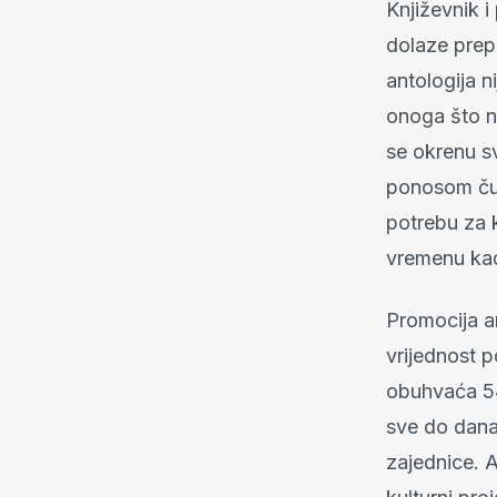
Književnik i
dolaze prepo
antologija n
onoga što n
se okrenu sv
ponosom čuva
potrebu za 
vremenu kad
Promocija a
vrijednost 
obuhvaća 54
sve do današ
zajednice. A