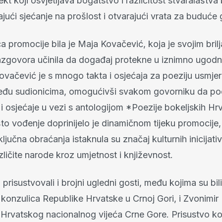
jekt koji osvjetljava bogatstvo i različitost stvaralaštva
jući sjećanje na prošlost i otvarajući vrata za buduće 
 promocije bila je Maja Kovačević, koja je svojim bril
zgovora učinila da događaj protekne u iznimno ugodn
ovačević je s mnogo takta i osjećaja za poeziju usmje
đu sudionicima, omogućivši svakom govorniku da podi
 i osjećaje u vezi s antologijom *Poezije bokeljskih Hr
to vođenje doprinijelo je dinamičnom tijeku promocije,
ljučna obraćanja istaknula su značaj kulturnih inicijati
ličite narode kroz umjetnost i književnost.
 prisustvovali i brojni ugledni gosti, među kojima su bi
 konzulica Republike Hrvatske u Crnoj Gori, i Zvonimir
 Hrvatskog nacionalnog vijeća Crne Gore. Prisustvo ko