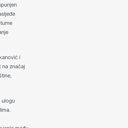
ispunjen
asljeđe
lturne
anje
kanović i
t na značaj
tine,
 ulogu
dima.