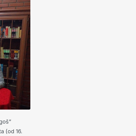
egoš”
a (od 16.