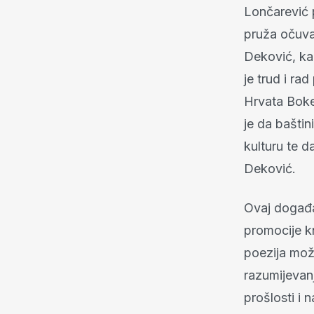
Lončarević 
pruža očuvan
Deković, ka
je trud i ra
Hrvata Boke
je da baštin
kulturu te 
Deković.
Ovaj događaj
promocije kn
poezija može
razumijevan
prošlosti i