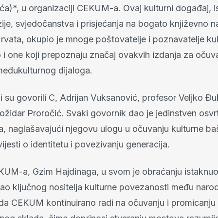
eća)*, u organizaciji CEKUM-a. Ovaj kulturni događaj, 
je, svjedočanstva i prisjećanja na bogato književno n
rvata, okupio je mnoge poštovatelje i poznavatelje ku
o i one koji prepoznaju značaj ovakvih izdanja za očuv
 međukulturnog dijaloga.
 su govorili C, Adrijan Vuksanović, profesor Veljko Đu
ožidar Proročić. Svaki govornik dao je jedinstven osvr
a, naglašavajući njegovu ulogu u očuvanju kulturne baš
ijesti o identitetu i povezivanju generacija.
KUM-a, Gzim Hajdinaga, u svom je obraćanju istaknuo
 ključnog nositelja kulturne povezanosti među naro
 da CEKUM kontinuirano radi na očuvanju i promicanju