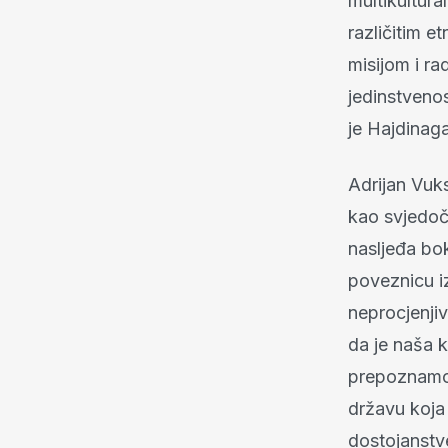
multikultur
različitim 
misijom i r
jedinstveno
je Hajdinaga
Adrijan Vuks
kao svjedoč
nasljeđa bok
poveznicu i
neprocjenjiv
da je naša k
prepoznamo v
državu koja 
dostojanstv