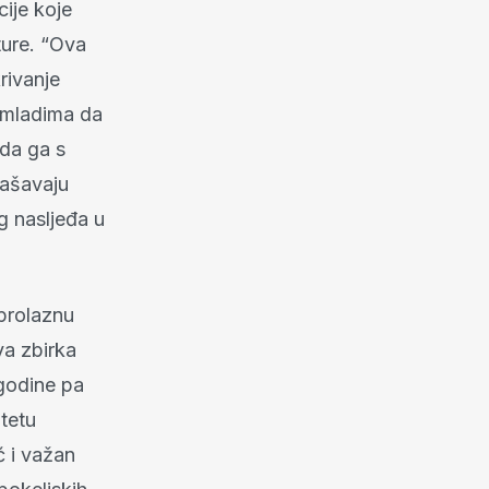
cije koje
ture. “Ova
krivanje
j mladima da
 da ga s
lašavaju
g nasljeđa u
eprolaznu
va zbirka
godine pa
itetu
ć i važan