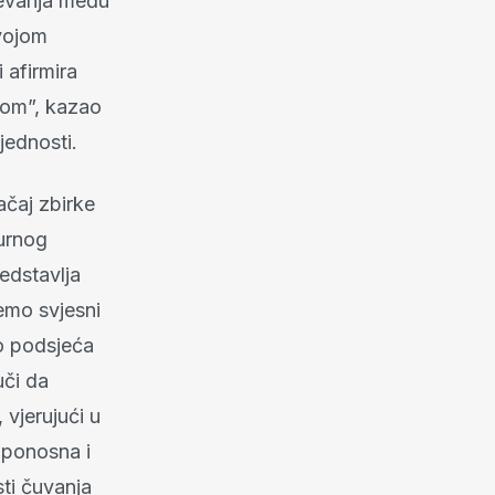
jevanja među
svojom
 afirmira
tom”, kazao
jednosti.
ačaj zbirke
turnog
edstavlja
emo svjesni
lo podsjeća
uči da
vjerujući u
e ponosna i
ti čuvanja