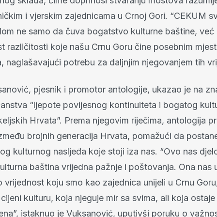
alnog sklada, čime doprinosi stvaranju mostova razumi
etničkim i vjerskim zajednicama u Crnoj Gori. “CEKUM 
adom ne samo da čuva bogatstvo kulturne baštine, već i
st različitosti koje našu Crnu Goru čine posebnim mjes
, naglašavajući potrebu za daljnjim njegovanjem tih vri
anović, pjesnik i promotor antologije, ukazao je na zn
anstva “ljepote povijesnog kontinuiteta i bogatog kul
eljskih Hrvata”. Prema njegovim riječima, antologija pr
zmeđu brojnih generacija Hrvata, pomažući da postan
og kulturnog nasljeđa koje stoji iza nas. “Ovo nas dje
ulturna baština vrijedna pažnje i poštovanja. Ona nas 
rijednost koju smo kao zajednica unijeli u Crnu Goru, 
cijeni kulturu, koja njeguje mir sa svima, ali koja ostaj
ena”, istaknuo je Vuksanović, uputivši poruku o važnos