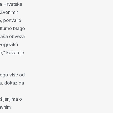
a Hrvatska
 Zvonimir
, pohvalio
ulturno blago
Naša obveza
j jezik i
e,” kazao je
nogo više od
tva, dokaz da
šljanjima o
ravnim