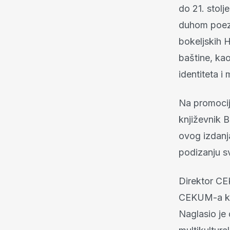
do 21. stolj
duhom poezi
bokeljskih H
baštine, ka
identiteta i
Na promociji
književnik B
ovog izdanj
podizanju sv
Direktor CE
CEKUM-a kao
Naglasio je