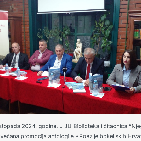
istopada 2024. godine, u JU Biblioteka i čitaonica “Nj
svečana promocija antologije *Poezije bokeljskih Hrvat