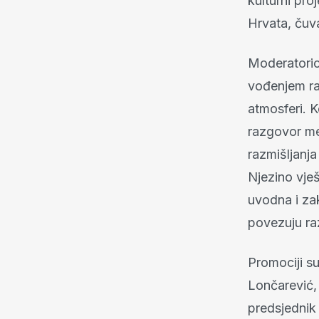
kulturni pro
Hrvata, čuva
Moderatorica
vođenjem ra
atmosferi. K
razgovor me
razmišljanja
Njezino vješ
uvodna i zak
povezuju raz
Promociji su
Lončarević,
predsjednik