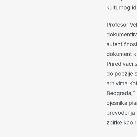
kulturnog id
Profesor Ve
dokumentira
autentičnost
dokument koji
Priređivači 
do poezije s
arhivima Ko
Beograda,” k
pjesnika pis
prevođenja i
zbirke kao r