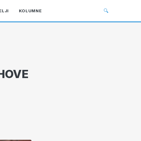
🔍
ELJI
KOLUMNE
IHOVE