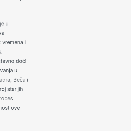
je u
va
k vremena i
s.
stavno doći
ivanja u
adra, Beča i
j starijih
proces
dnost ove