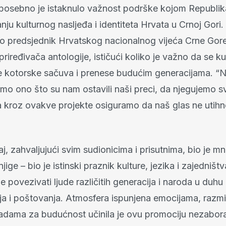
posebno je istaknulo važnost podrške kojom Republik
ju kulturnog nasljeđa i identiteta Hrvata u Crnoj Gori.
o predsjednik Hrvatskog nacionalnog vijeća Crne Gore
d priređivača antologije, ističući koliko je važno da se k
 kotorske sačuva i prenese budućim generacijama. “
imo ono što su nam ostavili naši preci, da njegujemo svo
da kroz ovakve projekte osiguramo da naš glas ne utihn
, zahvaljujući svim sudionicima i prisutnima, bio je m
jige – bio je istinski praznik kulture, jezika i zajedniš
 povezivati ljude različitih generacija i naroda u duhu
ja i poštovanja. Atmosfera ispunjena emocijama, razmi
 nadama za budućnost učinila je ovu promociju nezabo