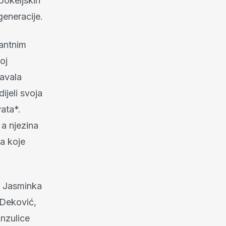
 bokeljskih
generacije.
jantnim
oj
ravala
jeli svoja
vata*.
 a njezina
va koje
li Jasminka
 Deković,
nzulice