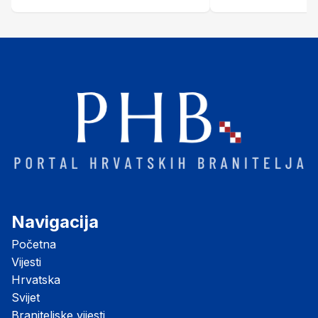
Šubić Zrinski" popularno zvanu
"Opatovačka pustara"
Navigacija
Početna
Vijesti
Hrvatska
Svijet
Braniteljske vijesti