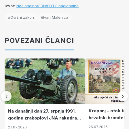
Izvor:
Nacionalno/PDN/FOTO:nacionalno
#Ovršni zakon
#Ivan Malenica
POVEZANI ČLANCI
‹
›
Krapanj – otok tiš
Na današnji dan 27. srpnja 1991.
hrvatski branitelj
godine zrakoplovi JNA raketirali
pronalaze mir
su vojarnu i obučni centar "Nikola
26.07.2026
27.07.2026