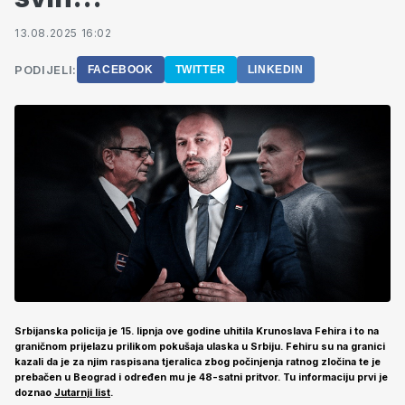
13.08.2025 16:02
PODIJELI:
FACEBOOK
TWITTER
LINKEDIN
Srbijanska policija je 15. lipnja ove godine uhitila Krunoslava Fehira i to na
graničnom prijelazu prilikom pokušaja ulaska u Srbiju. Fehiru su na granici
kazali da je za njim raspisana tjeralica zbog počinjenja ratnog zločina te je
prebačen u Beograd i određen mu je 48-satni pritvor. Tu informaciju prvi je
doznao
Jutarnji list
.