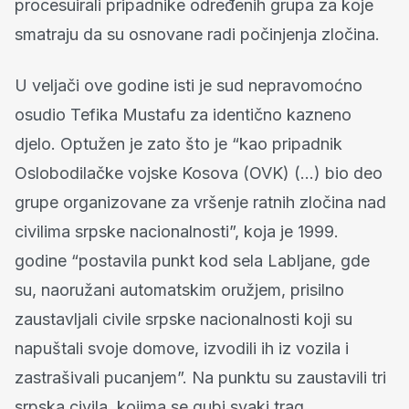
procesuirali pripadnike određenih grupa za koje
smatraju da su osnovane radi počinjenja zločina.
U veljači ove godine isti je sud nepravomoćno
osudio Tefika Mustafu za identično kazneno
djelo. Optužen je zato što je “kao pripadnik
Oslobodilačke vojske Kosova (OVK) (…) bio deo
grupe organizovane za vršenje ratnih zločina nad
civilima srpske nacionalnosti”, koja je 1999.
godine “postavila punkt kod sela Labljane, gde
su, naoružani automatskim oružjem, prisilno
zaustavljali civile srpske nacionalnosti koji su
napuštali svoje domove, izvodili ih iz vozila i
zastrašivali pucanjem”. Na punktu su zaustavili tri
srpska civila, kojima se gubi svaki trag.