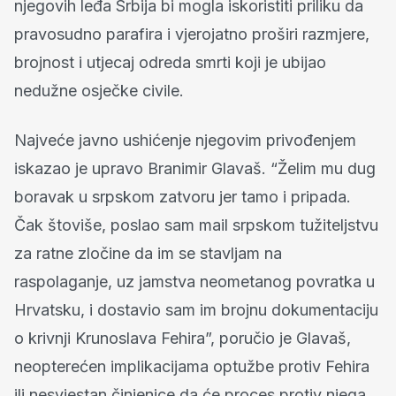
njegovih leđa Srbija bi mogla iskoristiti priliku da
pravosudno parafira i vjerojatno proširi razmjere,
brojnost i utjecaj odreda smrti koji je ubijao
nedužne osječke civile.
Najveće javno ushićenje njegovim privođenjem
iskazao je upravo Branimir Glavaš. “Želim mu dug
boravak u srpskom zatvoru jer tamo i pripada.
Čak štoviše, poslao sam mail srpskom tužiteljstvu
za ratne zločine da im se stavljam na
raspolaganje, uz jamstva neometanog povratka u
Hrvatsku, i dostavio sam im brojnu dokumentaciju
o krivnji Krunoslava Fehira”, poručio je Glavaš,
neopterećen implikacijama optužbe protiv Fehira
ili nesvjestan činjenice da će proces protiv njega