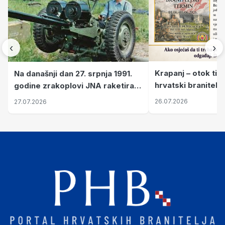
‹
›
Krapanj – otok tiš
Na današnji dan 27. srpnja 1991.
hrvatski branitelj
godine zrakoplovi JNA raketirali
pronalaze mir
su vojarnu i obučni centar "Nikola
26.07.2026
27.07.2026
Šubić Zrinski" popularno zvanu
"Opatovačka pustara"