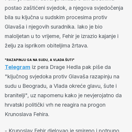
postao zaštićeni svjedok, a njegova svjedočenja
bila su ključna u sudskim procesima protiv
Glavaša i njegovih suradnika. Iako je bio
maloljetan u to vrijeme, Fehir je izrazio kajanje i
želju za isprikom obiteljima žrtava.
"RAZAPINJU GA NA SUDU, A VLADA ŠUTI"
Telegram
iz pera Drage Hedla pak piše da
"ključnog svjedoka protiv Glavaša razapinju na
sudu u Beogradu, a Vlada okreće glavu, šute i
branitelji", uz napomenu kako je nevjerojatno da
hrvatski politički vrh ne reagira na progon
Krunoslava Fehira.
- Krunoslav Fehir djelovao je smireno i potpuno