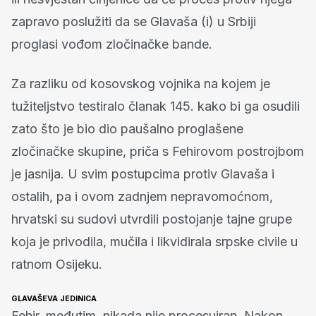
zapravo poslužiti da se Glavaša (i) u Srbiji
proglasi vođom zločinačke bande.
Za razliku od kosovskog vojnika na kojem je
tužiteljstvo testiralo članak 145. kako bi ga osudili
zato što je bio dio paušalno proglašene
zločinačke skupine, priča s Fehirovom postrojbom
je jasnija. U svim postupcima protiv Glavaša i
ostalih, pa i ovom zadnjem nepravomoćnom,
hrvatski su sudovi utvrdili postojanje tajne grupe
koja je privodila, mučila i likvidirala srpske civile u
ratnom Osijeku.
GLAVAŠEVA JEDINICA
Fehir, međutim, nikada nije procesuiran. Nakon