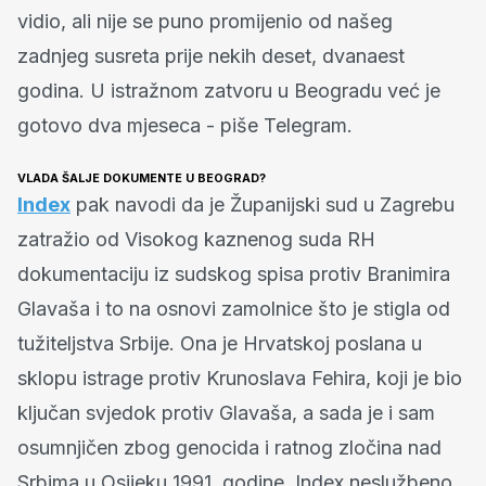
vidio, ali nije se puno promijenio od našeg
zadnjeg susreta prije nekih deset, dvanaest
godina. U istražnom zatvoru u Beogradu već je
gotovo dva mjeseca - piše Telegram.
VLADA ŠALJE DOKUMENTE U BEOGRAD?
Index
pak navodi da je Županijski sud u Zagrebu
zatražio od Visokog kaznenog suda RH
dokumentaciju iz sudskog spisa protiv Branimira
Glavaša i to na osnovi zamolnice što je stigla od
tužiteljstva Srbije. Ona je Hrvatskoj poslana u
sklopu istrage protiv Krunoslava Fehira, koji je bio
ključan svjedok protiv Glavaša, a sada je i sam
osumnjičen zbog genocida i ratnog zločina nad
Srbima u Osijeku 1991. godine. Index neslužbeno