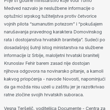
Prije tri godine ministarstvo koje vodi Tomo
Medved nazvalo je neslužbene informacije o
optužnici srpskog tužiteljstva protiv četvorice
vojnih pilota “sumanutim potezom” i “pokušajem
narušavanja pravednog karaktera Domovinskog
rata i dostojanstva hrvatskih branitelja”. Sudeći po
dosadašnjoj šutnji istog ministarstva na službene
informacije iz Srbije, maloljetni hrvatski branitelj
Krunoslav Fehir barem zasad nije dostojan
njihova odgovora na novinarsko pitanje, a kamoli
kakvog priopćenja - navode Novosti, napominjući
da ga možda nisu uzeli u zaštitu jer je razotkrivao
ratne zločine svojih hrvatskih suboraca.
Vesna Teršelič, voditeljica Documente - Centra za