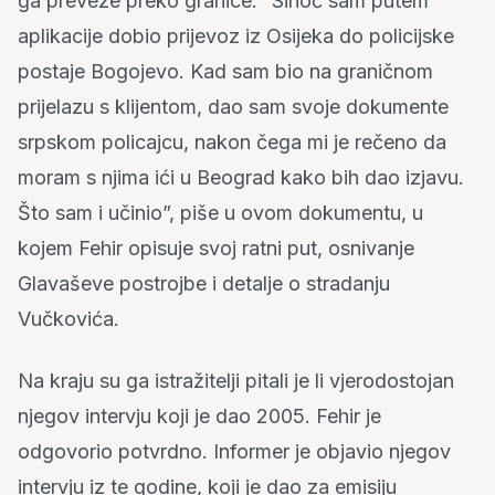
ga preveze preko granice. “Sinoć sam putem
aplikacije dobio prijevoz iz Osijeka do policijske
postaje Bogojevo. Kad sam bio na graničnom
prijelazu s klijentom, dao sam svoje dokumente
srpskom policajcu, nakon čega mi je rečeno da
moram s njima ići u Beograd kako bih dao izjavu.
Što sam i učinio”, piše u ovom dokumentu, u
kojem Fehir opisuje svoj ratni put, osnivanje
Glavaševe postrojbe i detalje o stradanju
Vučkovića.
Na kraju su ga istražitelji pitali je li vjerodostojan
njegov intervju koji je dao 2005. Fehir je
odgovorio potvrdno. Informer je objavio njegov
intervju iz te godine, koji je dao za emisiju