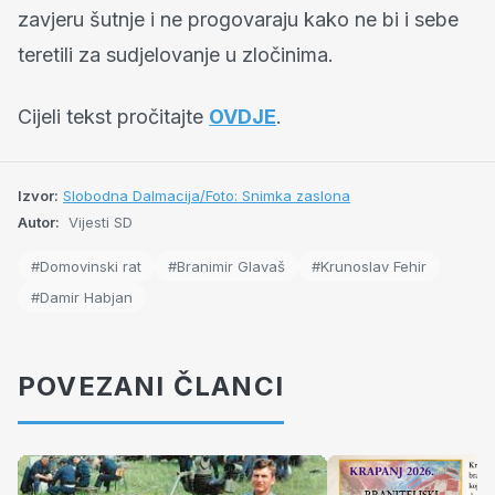
zavjeru šutnje i ne progovaraju kako ne bi i sebe
teretili za sudjelovanje u zločinima.
Cijeli tekst pročitajte
OVDJE
.
Izvor:
Slobodna Dalmacija/Foto: Snimka zaslona
Autor:
Vijesti SD
#Domovinski rat
#Branimir Glavaš
#Krunoslav Fehir
#Damir Habjan
POVEZANI ČLANCI