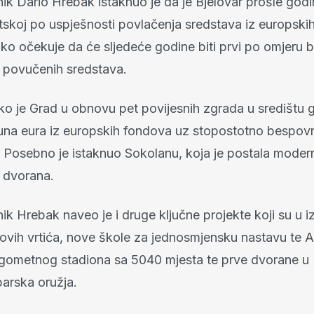
ik Dario Hrebak istaknuo je da je Bjelovar prošle godi
tskoj po uspješnosti povlačenja sredstava iz europski
ko očekuje da će sljedeće godine biti prvi po omjeru b
i povučenih sredstava.
ko je Grad u obnovu pet povijesnih zgrada u središtu 
juna eura iz europskih fondova uz stopostotno bespov
. Posebno je istaknuo Sokolanu, koja je postala modern
 dvorana.
k Hrebak naveo je i druge ključne projekte koji su u iz
 novih vrtića, nove škole za jednosmjensku nastavu te 
ogometnog stadiona sa 5040 mjesta te prve dvorane u 
barska oružja.