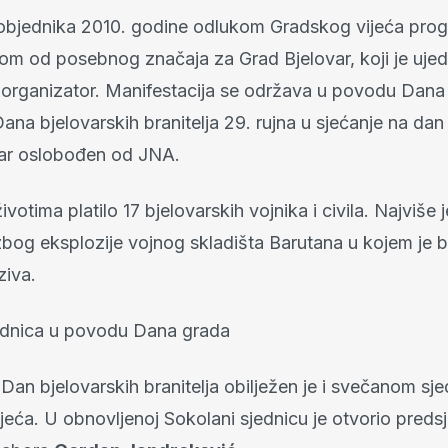
jednika 2010. godine odlukom Gradskog vijeća prog
jom od posebnog značaja za Grad Bjelovar, koji je uje
 i organizator. Manifestacija se održava u povodu Dan
Dana bjelovarskih branitelja 29. rujna u sjećanje na dan
var oslobođen od JNA.
ivotima platilo 17 bjelovarskih vojnika i civila. Najviše j
o zbog eksplozije vojnog skladišta Barutana u kojem je b
ziva.
ednica u povodu Dana grada
Dan bjelovarskih branitelja obilježen je i svečanom sj
jeća. U obnovljenoj Sokolani sjednicu je otvorio preds