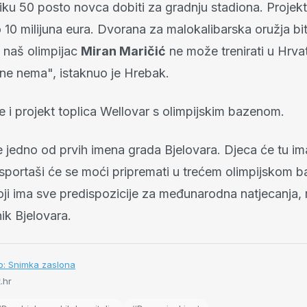
iku 50 posto novca dobiti za gradnju stadiona. Projekt 
 10 milijuna eura. Dvorana za malokalibarska oružja bi
a naš olimpijac
Miran Maričić
ne može trenirati u Hrvat
ne nema", istaknuo je Hrebak.
 i projekt toplica Wellovar s olimpijskim bazenom.
e jedno od prvih imena grada Bjelovara. Djeca će tu imat
i, sportaši će se moći pripremati u trećem olimpijskom 
oji ima sve predispozicije za međunarodna natjecanja, 
ik Bjelovara.
to: Snimka zaslona
t.hr