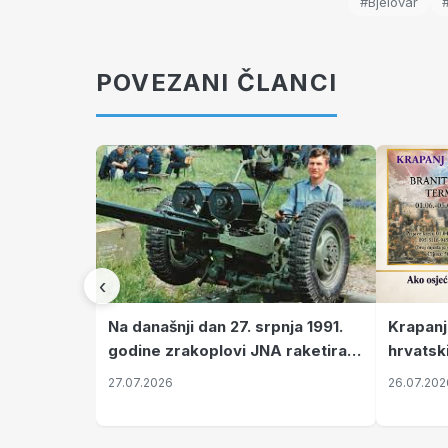
#Bjelovar
POVEZANI ČLANCI
‹
Krapanj
Na današnji dan 27. srpnja 1991.
hrvatsk
godine zrakoplovi JNA raketirali
pronala
su vojarnu i obučni centar "Nikola
26.07.202
27.07.2026
Šubić Zrinski" popularno zvanu
"Opatovačka pustara"