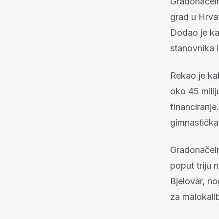
Gradonačeln
grad u Hrva
Dodao je ka
stanovnika 
Rekao je ka
oko 45 mili
financiranje
gimnastička
Gradonačelni
poput triju
Bjelovar, n
za malokali