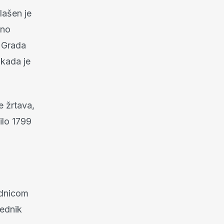
lašen je
dno
a Grada
 kada je
e žrtava,
ilo 1799
ednicom
jednik