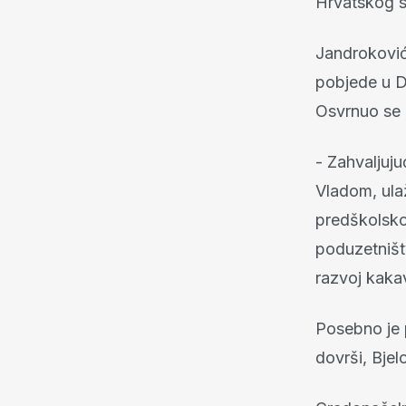
Hrvatskog 
Jandroković,
pobjede u D
Osvrnuo se i
- Zahvaljuju
Vladom, ula
predškolsko
poduzetništv
razvoj kakav
Posebno je p
dovrši, Bjelo