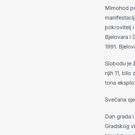
Mimohod pob
manifestaci
pokrovitelj
Bjelovara i 
1991. Bjelo
Slobodu je ž
njih 11, bil
tona eksplo
Svečana sj
Dan grada i 
Gradskog vi