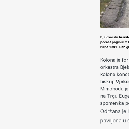
Bjelovarski branit
počast poginulim b
rujna 1991. Dan gr
Kolona je fo
orkestra Bje
kolone konce
biskup
Vjeko
Mimohodu je p
na Trgu Euge
spomenika po
Održana je 
paviljona u