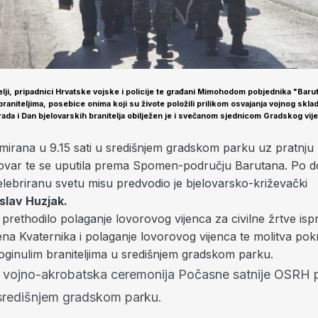
elji, pripadnici Hrvatske vojske i policije te građani Mimohodom pobjednika "Baru
raniteljima, posebice onima koji su živote položili prilikom osvajanja vojnog skla
ada i Dan bjelovarskih branitelja obilježen je i svečanom sjednicom Gradskog vij
rmirana u 9.15 sati u središnjem gradskom parku uz pratnj
lovar te se uputila prema Spomen-području Barutana. Po d
lebriranu svetu misu predvodio je bjelovarsko-križevački
slav Huzjak.
rethodilo polaganje lovorovog vijenca za civilne žrtve isp
na Kvaternika i polaganje lovorovog vijenca te molitva pok
ginulim braniteljima u središnjem gradskom parku.
i vojno-akrobatska ceremonija Počasne satnije OSRH 
 središnjem gradskom parku.