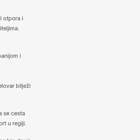
l otpora i
teljima.
panijom i
lovar bilježi
a se cesta
rt u regiji.