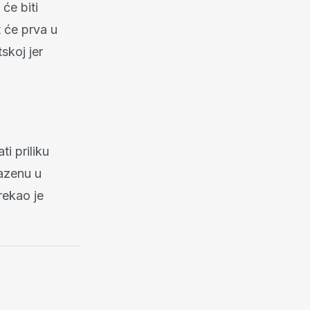
će biti
t će prva u
skoj jer
i priliku
bazenu u
rekao je