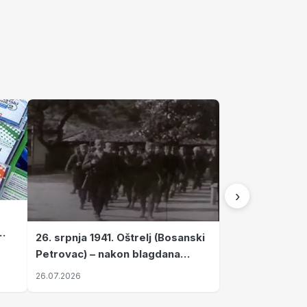
›
26. srpnja 1941. Oštrelj (Bosanski
Petrovac) – nakon blagdana
Svete Ane izvršen napad srpskih
26.07.2026
ustanika na vlak s ženama i
djecom