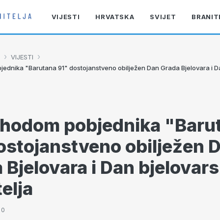
VIJESTI
HRVATSKA
SVIJET
BRANIT
›
›
VIJESTI
dnika "Barutana 91" dostojanstveno obilježen Dan Grada Bjelovara i Da
hodom pobjednika "Baru
ostojanstveno obilježen 
 Bjelovara i Dan bjelovars
telja
30