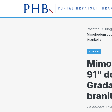
›
Početna
Blog
Mimohodom pobje
branitelja
VIJESTI
Mimo
91" d
Grada
brani
29.09.2025 17: