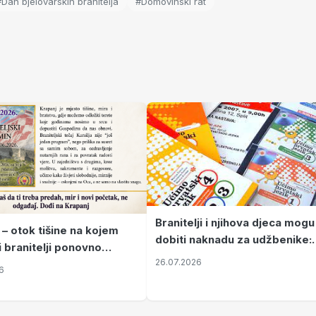
#Dan bjelovarskih branitelja
#Domovinski rat
Branitelji i njihova djeca mogu
 – otok tišine na kojem
dobiti naknadu za udžbenike:
i branitelji ponovno
zahtjevi se podnose do 31.
26.07.2026
ze mir
6
listopada