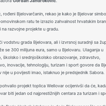
sabora
Gordan Jandroković
.
 rođeni Bjelovarčanin, rekao je kako je Bjelovar simbo
omovinskom ratu te izrazio zahvalnost hrvatskim brani
 na razvojne projekte u gradu.
ći vodstvu grada Bjelovara, ali i izvrsnoj suradnji sa žu
že se 300 milijuna eura, samo u Bjelovaru. Ulaganja u
, školsko i srednjoškolsko obrazovanje, zdravstvo,
o, inovacije, tehnologiju, turizam i sport govore da Bje
 nije u povijesti imao, istaknuo je predsjednik Sabora.
ohvalio projekt toplica Wellovar ocijenivši da će, kad
var biti jedan od najprestižnijih centara za turizam i spo