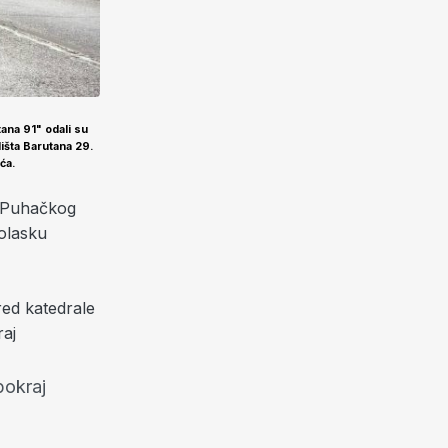
tana 91" odali su
dišta Barutana 29.
eća.
u Puhačkog
olasku
red katedrale
raj
pokraj