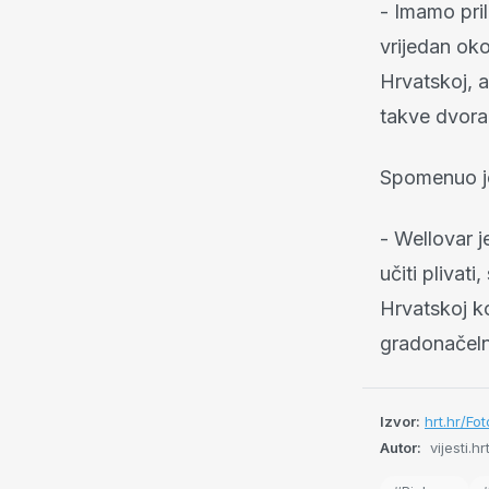
- Imamo pril
vrijedan oko
Hrvatskoj, 
takve dvora
Spomenuo je
- Wellovar j
učiti plivat
Hrvatskoj k
gradonačeln
Izvor:
hrt.hr/Fo
Autor:
vijesti.hr