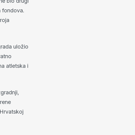
ne bio drugi
h fondova.
roja
grada uložio
ratno
a atletska i
gradnji,
Arene
Hrvatskoj