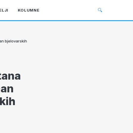
🔍
ELJI
KOLUMNE
n bjelovarskih
tana
Dan
kih