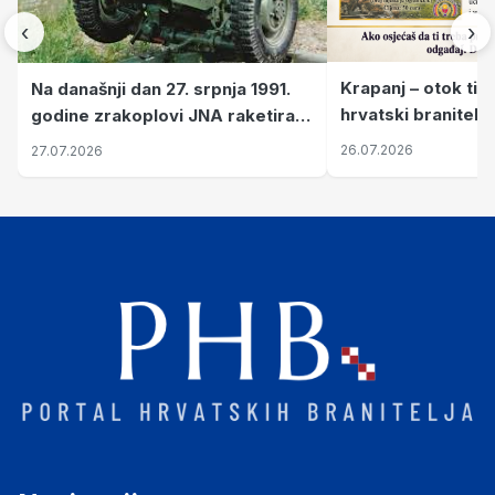
‹
›
Krapanj – otok tiš
Na današnji dan 27. srpnja 1991.
hrvatski branitelj
godine zrakoplovi JNA raketirali
pronalaze mir
su vojarnu i obučni centar "Nikola
26.07.2026
27.07.2026
Šubić Zrinski" popularno zvanu
"Opatovačka pustara"