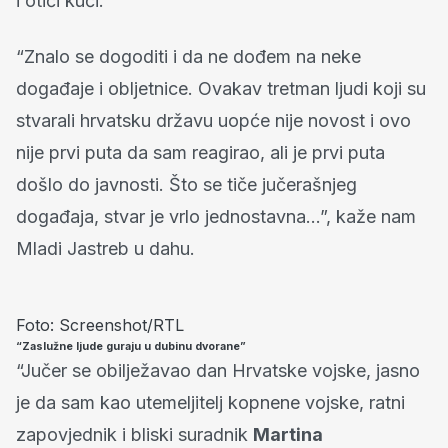
i otići kući.
“Znalo se dogoditi i da ne dođem na neke
događaje i obljetnice. Ovakav tretman ljudi koji su
stvarali hrvatsku državu uopće nije novost i ovo
nije prvi puta da sam reagirao, ali je prvi puta
došlo do javnosti. Što se tiče jučerašnjeg
događaja, stvar je vrlo jednostavna…”, kaže nam
Mladi Jastreb u dahu.
Foto: Screenshot/RTL
“Zaslužne ljude guraju u dubinu dvorane”
“Jučer se obilježavao dan Hrvatske vojske, jasno
je da sam kao utemeljitelj kopnene vojske, ratni
zapovjednik i bliski suradnik
Martina