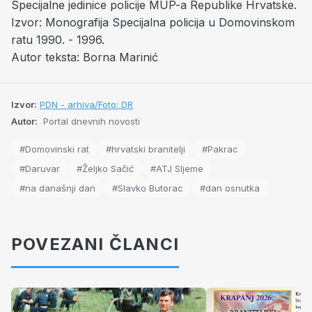
Specijalne jedinice policije MUP-a Republike Hrvatske.
Izvor: Monografija Specijalna policija u Domovinskom
ratu 1990. - 1996.
Autor teksta: Borna Marinić
Izvor:
PDN - arhiva/Foto: DR
Autor:
Portal dnevnih novosti
#Domovinski rat
#hrvatski branitelji
#Pakrac
#Daruvar
#Željko Sačić
#ATJ Sljeme
#na današnji dan
#Slavko Butorac
#dan osnutka
POVEZANI ČLANCI