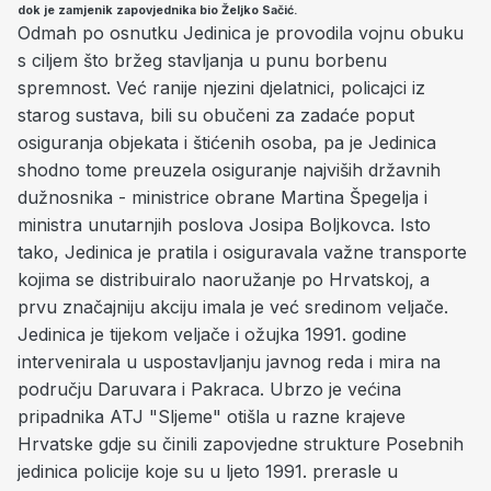
dok je zamjenik zapovjednika bio Željko Sačić.
Odmah po osnutku Jedinica je provodila vojnu obuku
s ciljem što bržeg stavljanja u punu borbenu
spremnost. Već ranije njezini djelatnici, policajci iz
starog sustava, bili su obučeni za zadaće poput
osiguranja objekata i štićenih osoba, pa je Jedinica
shodno tome preuzela osiguranje najviših državnih
dužnosnika - ministrice obrane Martina Špegelja i
ministra unutarnjih poslova Josipa Boljkovca. Isto
tako, Jedinica je pratila i osiguravala važne transporte
kojima se distribuiralo naoružanje po Hrvatskoj, a
prvu značajniju akciju imala je već sredinom veljače.
Jedinica je tijekom veljače i ožujka 1991. godine
intervenirala u uspostavljanju javnog reda i mira na
području Daruvara i Pakraca. Ubrzo je većina
pripadnika ATJ "Sljeme" otišla u razne krajeve
Hrvatske gdje su činili zapovjedne strukture Posebnih
jedinica policije koje su u ljeto 1991. prerasle u