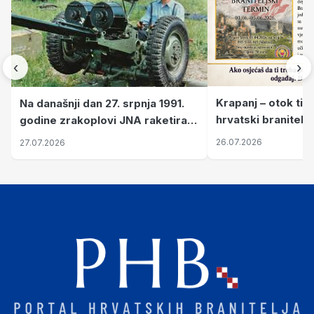
‹
›
Krapanj – otok tiš
Na današnji dan 27. srpnja 1991.
hrvatski branitelj
godine zrakoplovi JNA raketirali
pronalaze mir
su vojarnu i obučni centar "Nikola
26.07.2026
27.07.2026
Šubić Zrinski" popularno zvanu
"Opatovačka pustara"