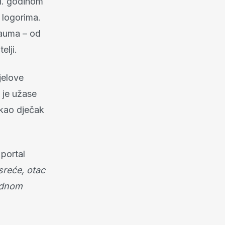
1. godinom
 logorima.
rauma – od
elji.
ijelove
a je užase
 kao dječak
portal
reće, otac
jednom