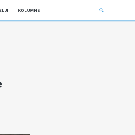
🔍
ELJI
KOLUMNE
e