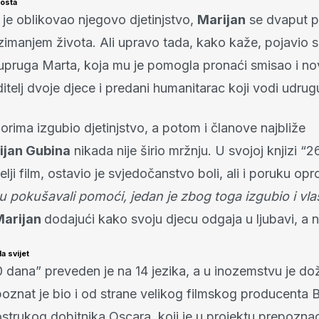
rosta
i je oblikovao njegovo djetinjstvo,
Marijan
se dvaput 
uzimanjem života. Ali upravo tada, kako kaže, pojavio 
upruga Marta, koja mu je pomogla pronaći smisao i no
itelj dvoje djece i predani humanitarac koji vodi udru
gorima izgubio djetinjstvo, a potom i članove najbliže
ijan Gubina
nikada nije širio mržnju. U svojoj knjizi “
elji film, ostavio je svjedočanstvo boli, ali i poruku opr
su pokušavali pomoći, jedan je zbog toga izgubio i vlast
Marijan
dodajući kako svoju djecu odgaja u ljubavi, a n
la svijet
dana” preveden je na 14 jezika, a u inozemstvu je doži
poznat je bio i od strane velikog filmskog producenta 
ostrukog dobitnika Oscara, koji je u projektu prepozna