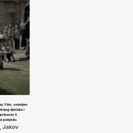
oj. Film, snimljen
šnjeg dječaka i
 prikazan 5.
ela pobjedu.
, Jakov