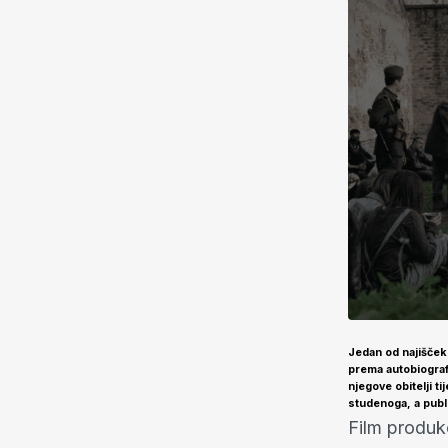
Jedan od najiščeki
prema autobiograf
njegove obitelji t
studenoga, a publik
Film produkc