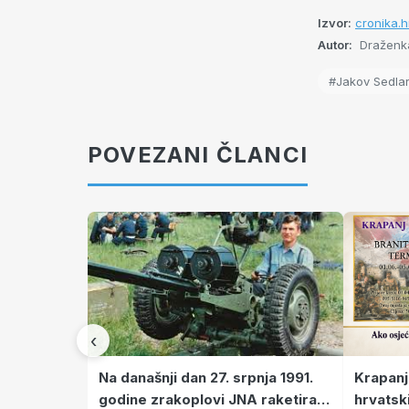
Izvor:
cronika.h
Autor:
Draženka
#Jakov Sedla
POVEZANI ČLANCI
‹
Krapanj
Na današnji dan 27. srpnja 1991.
hrvatsk
godine zrakoplovi JNA raketirali