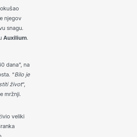
pokušao
se njegov
vu snagu.
gu
Auxilium
.
260 dana”, na
osta. “
Bilo je
iti život
“,
e mržnji.
vio veliki
Branka
o