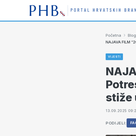
›
Početna
Blog
NAJAVA FILM “26
VIJESTI
NAJA
Potre
stiže
13.09.2025 09:
PODIJELI:
FA