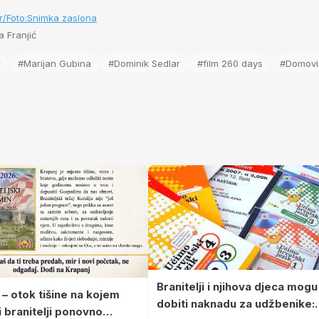
r/Foto:Snimka zaslona
 Franjić
r
#Marijan Gubina
#Dominik Sedlar
#film 260 days
#Domovin
Branitelji i njihova djeca mogu
 – otok tišine na kojem
dobiti naknadu za udžbenike:
i branitelji ponovno