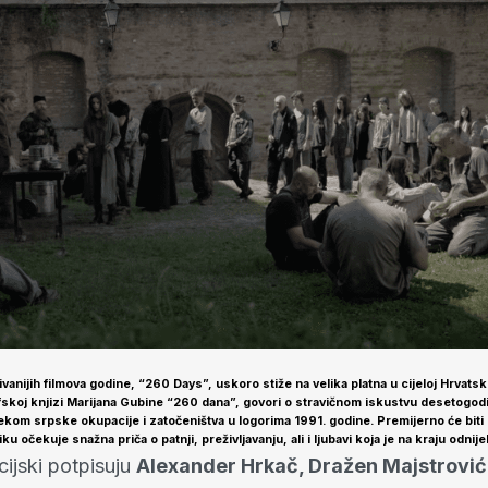
vanijih filmova godine, “260 Days”, uskoro stiže na velika platna u cijeloj Hrvatsk
skoj knjizi Marijana Gubine “260 dana”, govori o stravičnom iskustvu desetogodi
ijekom srpske okupacije i zatočeništva u logorima 1991. godine. Premijerno će biti
u očekuje snažna priča o patnji, preživljavanju, ali i ljubavi koja je na kraju odnij
ijski potpisuju
Alexander Hrkač, Dražen Majstrović