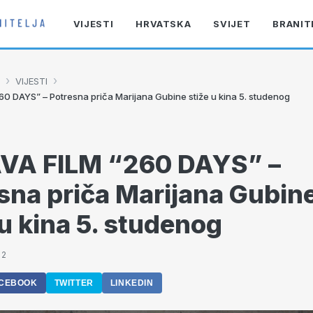
VIJESTI
HRVATSKA
SVIJET
BRANIT
›
›
VIJESTI
0 DAYS” – Potresna priča Marijana Gubine stiže u kina 5. studenog
VA FILM “260 DAYS” –
sna priča Marijana Gubin
 u kina 5. studenog
22
CEBOOK
TWITTER
LINKEDIN