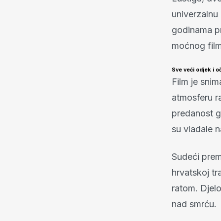
univerzalnu 
godinama pri
moćnog film
Sve veći odjek i o
Film je snim
atmosferu r
predanost gl
su vladale n
Sudeći prem
hrvatskoj tr
ratom. Djelo
nad smrću.