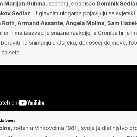
am Marijan Gubina
, scenarij je napisao
Dominik Sedla
akov Sedlar
. U glavnim ulogama pojavljuju se svjetski
 Roth, Armand Assante, Ángela Molina, Sam Hazeldi
ailer filma izazvao je snažne reakcije, a Cronika.hr je im
boraviti na snimanju u Osijeku, donoseći dojmove, foto
 sa seta.
kla logora
bina
, rođen u Vinkovcima 1981., svoje je djetinjstvo pr