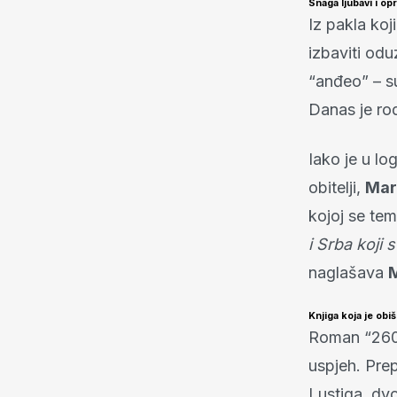
Snaga ljubavi i op
Iz pakla koj
izbaviti od
“anđeo” – s
Danas je rod
Iako je u lo
obitelji,
Mar
kojoj se tem
i Srba koji 
naglašava
Knjiga koja je obiš
Roman “260 
uspjeh. Pre
Lustiga, dv