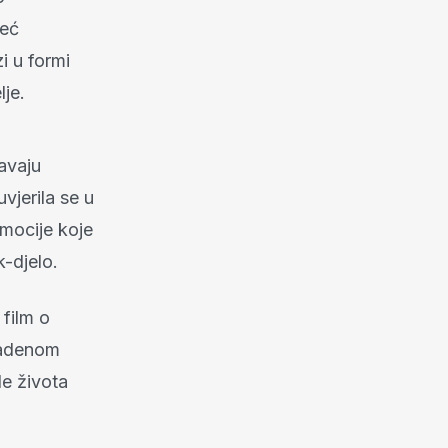
već
i u formi
je.
javaju
vjerila se u
emocije koje
-djelo.
film o
kradenom
de života