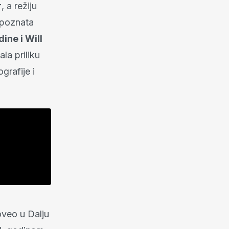
r
, a režiju
 poznata
ne i Will
ala priliku
grafije i
oveo u Dalju