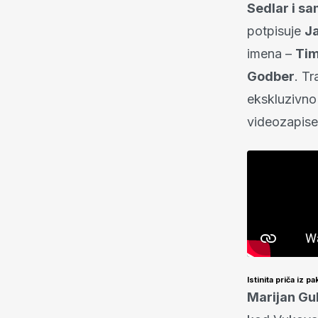
Sedlar i s
potpisuje
J
imena –
Tim
Godber
. Tr
ekskluzivno 
videozapise
Istinita priča iz pa
Marijan Gu