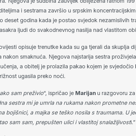
a. Njegova je sudbina zauvijek obilježena ratnom 199
diteljima i sestrama završio u srpskim koncentracijskim
o deset godina kada je postao svjedok nezamislivih t
sakra ljudi do svakodnevnog nasilja nad vlastitom obit
ovijesti opisuje trenutke kada su ga tjerali da skuplja d
ela nakon smaknuća. Njegova najstarija sestra proživjel
mučenja, a obitelj je prolazila pakao kojem je svjedočio
rižnost ugasila preko noći.
ako sam preživio
“, ispričao je
Marijan
u razgovoru za 
na sestra mi je umrla na rukama nakon prometne nes
na bojišnici, a majka se teško nosila s traumama. U 
ao sam sam, prepušten ulici i vlastitoj snalažljivost
i.”