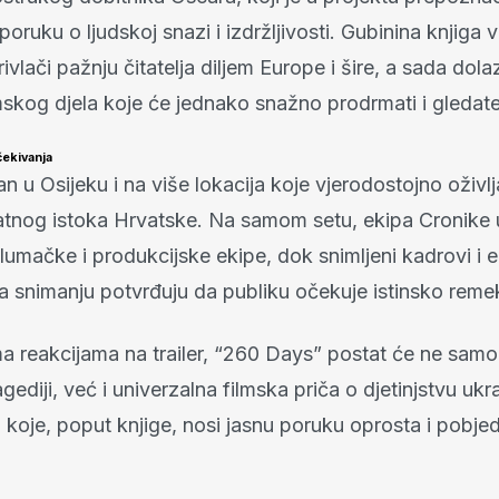
poruku o ljudskoj snazi i izdržljivosti. Gubinina knjiga 
vlači pažnju čitatelja diljem Europe i šire, a sada dolaz
skog djela koje će jednako snažno prodrmati i gledatel
čekivanja
an u Osijeku i na više lokacija koje vjerodostojno oživl
atnog istoka Hrvatske. Na samom setu, ekipa Cronike u
umačke i produkcijske ekipe, dok snimljeni kadrovi i 
a snimanju potvrđuju da publiku očekuje istinsko remek
a reakcijama na trailer, “260 Days” postat će ne samo 
agediji, već i univerzalna filmska priča o djetinjstvu u
 koje, poput knjige, nosi jasnu poruku oprosta i pobje