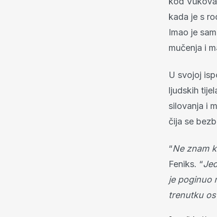
kod Vukovar
kada je s ro
Imao je sam
mučenja i ma
U svojoj isp
ljudskih tij
silovanja i 
čija se bezb
“
Ne znam k
Feniks. “
Jed
je poginuo 
trenutku ost