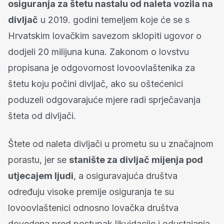
osiguranja za štetu nastalu od naleta vozila na
divljač
u 2019. godini temeljem koje će se s
Hrvatskim lovačkim savezom sklopiti ugovor o
dodjeli 20 milijuna kuna. Zakonom o lovstvu
propisana je odgovornost lovoovlaštenika za
štetu koju počini divljač, ako su oštećenici
poduzeli odgovarajuće mjere radi sprječavanja
šteta od divljači.
Štete od naleta divljači u prometu su u značajnom
porastu, jer se
stanište za divljač mijenja pod
utjecajem ljudi
, a osiguravajuća društva
određuju visoke premije osiguranja te su
lovoovlaštenici odnosno lovačka društva
dovedena pred postupak likvidacije i odustajanja