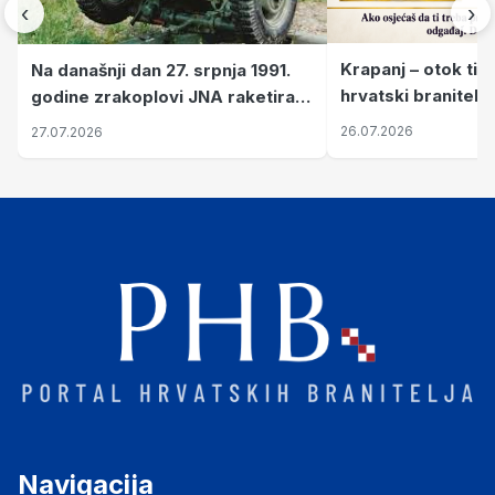
‹
›
Krapanj – otok tiš
Na današnji dan 27. srpnja 1991.
hrvatski branitelj
godine zrakoplovi JNA raketirali
pronalaze mir
su vojarnu i obučni centar "Nikola
26.07.2026
27.07.2026
Šubić Zrinski" popularno zvanu
"Opatovačka pustara"
Navigacija