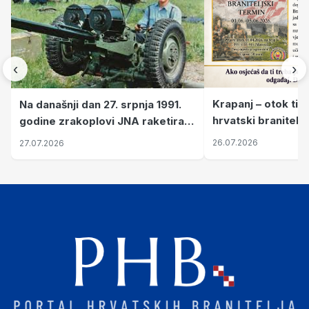
‹
›
Krapanj – otok tiš
Na današnji dan 27. srpnja 1991.
hrvatski branitelj
godine zrakoplovi JNA raketirali
pronalaze mir
su vojarnu i obučni centar "Nikola
26.07.2026
27.07.2026
Šubić Zrinski" popularno zvanu
"Opatovačka pustara"