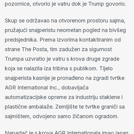
pozornice, otvorio je vatru dok je Trump govorio.
Skup se održavao na otvorenom prostoru sajma,
pružajući snajperistu neometan pogled na bivšeg
predsjednika. Prema izvorima kontaktiranim od
strane The Posta, tim zadužen za sigurnost
Trumpa uzvratio je vatru s krova druge zgrade
koja se nalazila iza tribina s publikom. Tijelo
snajperista kasnije je pronađeno na zgradi tvrtke
AGR International Inc., dobavljača
automatizacijske opreme za industriju staklene i
plastične ambalaže. Zemljište te tvrtke graniči sa
sajmištem, odvojeno samo žičanom ogradom.
Napadač je s krova AGR Internationala imao jasan