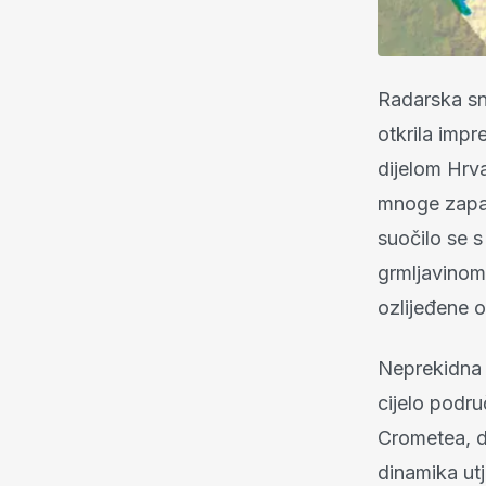
Radarska s
otkrila imp
dijelom Hrva
mnoge zapan
suočilo se 
grmljavinom
ozlijeđene 
Neprekidna 
cijelo podr
Crometea, d
dinamika ut