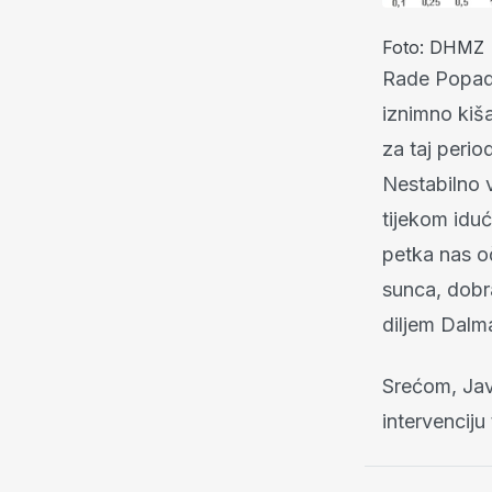
Foto: DHMZ
Rade Popadić
iznimno kiš
za taj perio
Nestabilno v
tijekom idu
petka nas oč
sunca, dobra
diljem Dalma
Srećom, Jav
intervencij