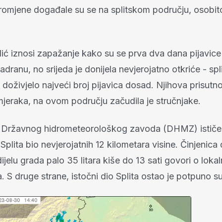
promjene događale su se na splitskom području, osobit
ć iznosi zapažanje kako su se prva dva dana pijavice 
dranu, no srijeda je donijela nevjerojatno otkriće - spl
e doživjelo najveći broj pijavica dosad. Njihova prisutn
mjeraka, na ovom području začudila je stručnjake.
u Državnog hidrometeorološkog zavoda (DHMZ) ističe 
Splita bio nevjerojatnih 12 kilometara visine. Činjenica 
elu grada palo 35 litara kiše do 13 sati govori o lokal
 S druge strane, istočni dio Splita ostao je potpuno s