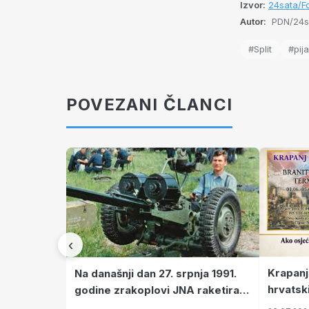
Izvor:
24sata/F
Autor:
PDN/24s
#Split
#pij
POVEZANI ČLANCI
‹
Krapanj
Na današnji dan 27. srpnja 1991.
hrvatsk
godine zrakoplovi JNA raketirali
pronala
su vojarnu i obučni centar "Nikola