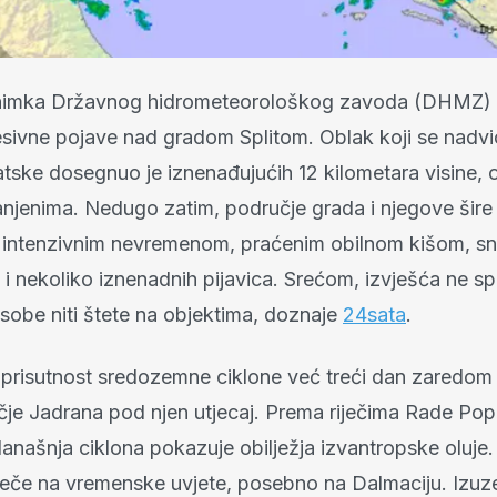
nimka Državnog hidrometeorološkog zavoda (DHMZ) 
resivne pojave nad gradom Splitom. Oblak koji se nadv
tske dosegnuo je iznenađujućih 12 kilometara visine, o
jenima. Nedugo zatim, područje grada i njegove šire
s intenzivnim nevremenom, praćenim obilnom kišom, 
 i nekoliko iznenadnih pijavica. Srećom, izvješća ne s
osobe niti štete na objektima, doznaje
24sata
.
prisutnost sredozemne ciklone već treći dan zaredom 
učje Jadrana pod njen utjecaj. Prema riječima Rade Pop
anašnja ciklona pokazuje obilježja izvantropske oluje.
ječe na vremenske uvjete, posebno na Dalmaciju. Izuz