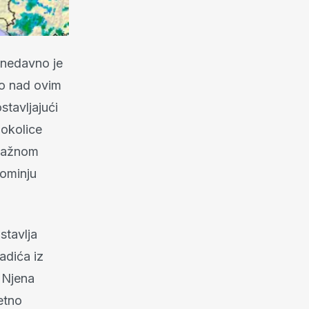
nedavno je
io nad ovim
stavljajući
 okolice
snažnom
pominju
stavlja
adića iz
 Njena
etno