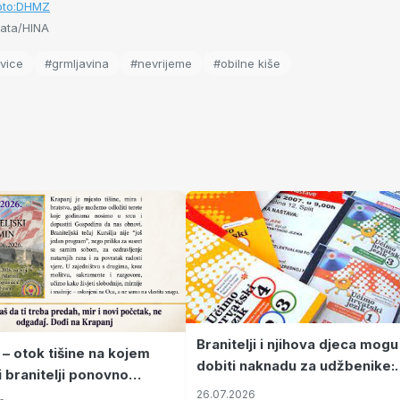
oto:DHMZ
ata/HINA
avice
#grmljavina
#nevrijeme
#obilne kiše
Branitelji i njihova djeca mogu
 – otok tišine na kojem
dobiti naknadu za udžbenike:
i branitelji ponovno
zahtjevi se podnose do 31.
26.07.2026
ze mir