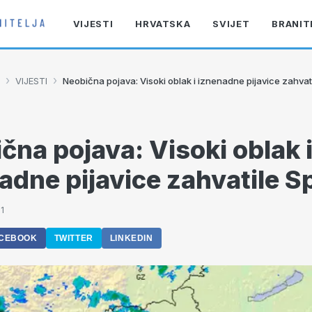
VIJESTI
HRVATSKA
SVIJET
BRANIT
›
›
VIJESTI
Neobična pojava: Visoki oblak i iznenadne pijavice zahvati
čna pojava: Visoki oblak 
adne pijavice zahvatile Sp
1
CEBOOK
TWITTER
LINKEDIN