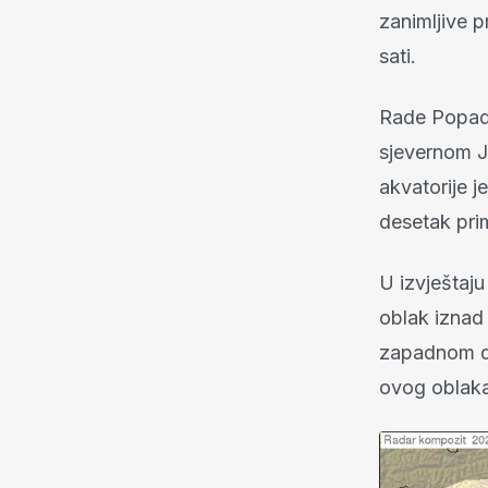
zanimljive 
sati.
Rade Popadi
sjevernom Ja
akvatorije j
desetak pri
U izvještaj
oblak iznad 
zapadnom dij
ovog oblaka.