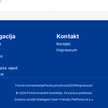
6
listopada
gacija
Kontakt
a
Kontakt
Impressum
ka
jske vijesti
ice
Pravila komentiranja
Pravila privatnosti
GDPR
Impressum
© 2026 Portal hrvatskih branitelja. Sva prava pridržana.
Stranicu izradili
Intelligent User-Friendly Platforms d.o.o.