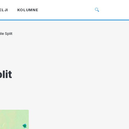
🔍
ELJI
KOLUMNE
le Split
i
lit