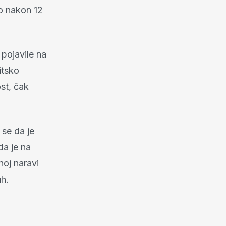
o nakon 12
pojavile na
itsko
ost, čak
se da je
da je na
noj naravi
uh.