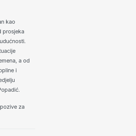
ran kao
d prosjeka
budućnosti.
tuacije
remena, a od
pline i
edjelju
 Popadić.
 pozive za