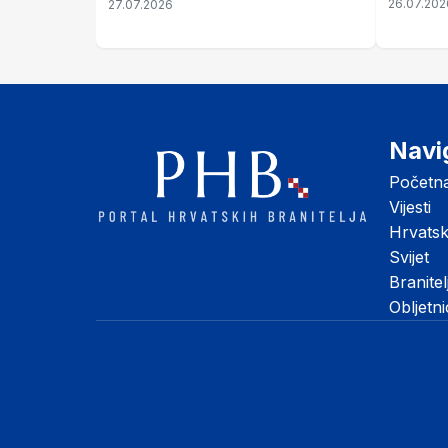
26.07.202
27.07.2026
Šubić Zrinski" popularno zvanu
"Opatovačka pustara"
Navi
Početn
Vijesti
Hrvats
Svijet
Branitel
Obljetn