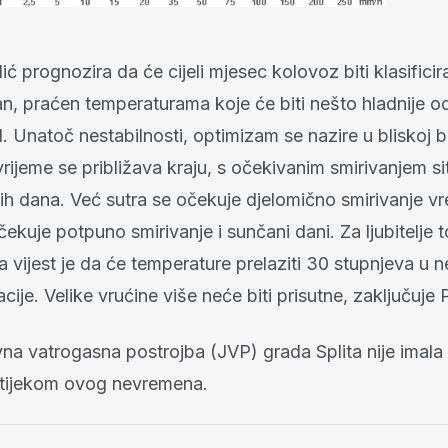
 prognozira da će cijeli mjesec kolovoz biti klasifici
an, praćen temperaturama koje će biti nešto hladnije o
d. Unatoč nestabilnosti, optimizam se nazire u bliskoj 
rijeme se približava kraju, s očekivanim smirivanjem si
ćih dana. Već sutra se očekuje djelomično smirivanje v
ekuje potpuno smirivanje i sunčani dani. Za ljubitelje to
 vijest je da će temperature prelaziti 30 stupnjeva u n
cije. Velike vrućine više neće biti prisutne, zaključuje
na vatrogasna postrojba (JVP) grada Splita nije imala
u tijekom ovog nevremena.