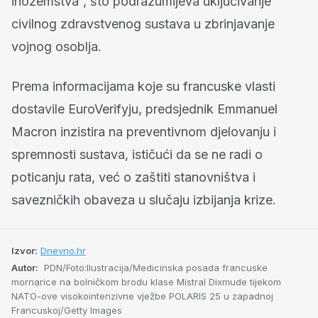
inozemstva”, što podrazumijeva uključivanje
civilnog zdravstvenog sustava u zbrinjavanje
vojnog osoblja.
Prema informacijama koje su francuske vlasti
dostavile EuroVerifyju, predsjednik Emmanuel
Macron inzistira na preventivnom djelovanju i
spremnosti sustava, ističući da se ne radi o
poticanju rata, već o zaštiti stanovništva i
savezničkih obaveza u slučaju izbijanja krize.
Izvor:
Dnevno.hr
Autor:
PDN/Foto:Ilustracija/Medicinska posada francuske
mornarice na bolničkom brodu klase Mistral Dixmude tijekom
NATO-ove visokointenzivne vježbe POLARIS 25 u zapadnoj
Francuskoj/Getty Images