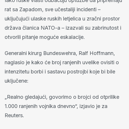
Iako ruske vlasti odbacuju optužbe da pripremaju
rat sa Zapadom, sve učestaliji incidenti –
uključujući ulaske ruskih letjelica u zračni prostor
država članica NATO-a – izazvali su zabrinutost i
otvorili pitanje moguće eskalacije.
Generalni kirurg Bundeswehra, Ralf Hoffmann,
naglasio je kako će broj ranjenih uvelike ovisiti o
intenzitetu borbi i sastavu postrojbi koje bi bile
uključene:
„Realno gledajući, govorimo o brojci od otprilike
1.000 ranjenih vojnika dnevno“, izjavio je za
Reuters.