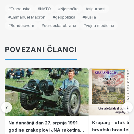
#Francuska
#NATO
#Njemačka
#sigurnost
#Emmanuel Macron
#geopolitika
#Rusija
#Bundeswehr
#europska obrana
#vojna medicina
POVEZANI ČLANCI
‹
›
Krapanj – otok tiš
Na današnji dan 27. srpnja 1991.
hrvatski branitelj
godine zrakoplovi JNA raketirali