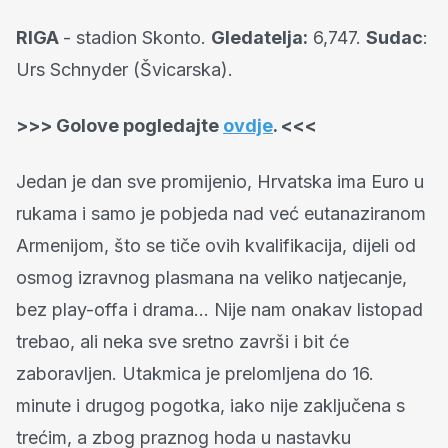
RIGA
- stadion Skonto.
Gledatelja:
6,747.
Sudac
:
Urs Schnyder (Švicarska).
>>> Golove pogledajte
ovdje
. <<<
Jedan je dan sve promijenio, Hrvatska ima Euro u
rukama i samo je pobjeda nad već eutanaziranom
Armenijom, što se tiče ovih kvalifikacija, dijeli od
osmog izravnog plasmana na veliko natjecanje,
bez play-offa i drama... Nije nam onakav listopad
trebao, ali neka sve sretno završi i bit će
zaboravljen. Utakmica je prelomljena do 16.
minute i drugog pogotka, iako nije zaključena s
trećim, a zbog praznog hoda u nastavku