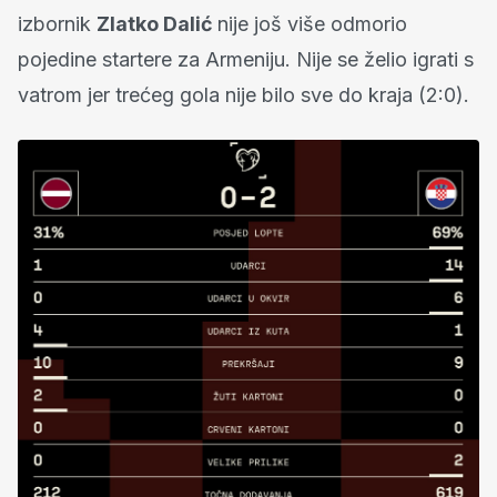
izbornik
Zlatko Dalić
nije još više odmorio
pojedine startere za Armeniju. Nije se želio igrati s
vatrom jer trećeg gola nije bilo sve do kraja (2:0).