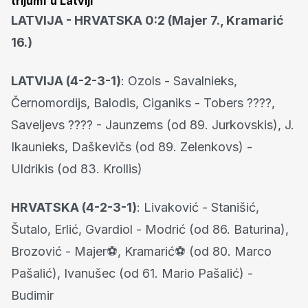
trijumf u Latviji
LATVIJA - HRVATSKA 0:2 (Majer 7., Kramarić
16.)
LATVIJA (4-2-3-1)
: Ozols - Savalnieks,
Černomordijs, Balodis, Ciganiks - Tobers ????,
Saveljevs ???? - Jaunzems (od 89. Jurkovskis), J.
Ikaunieks, Daškevičs (od 89. Zelenkovs) -
Uldrikis (od 83. Krollis)
HRVATSKA (4-2-3-1)
: Livaković - Stanišić,
Šutalo, Erlić, Gvardiol - Modrić (od 86. Baturina),
Brozović - Majer⚽, Kramarić⚽ (od 80. Marco
Pašalić), Ivanušec (od 61. Mario Pašalić) -
Budimir