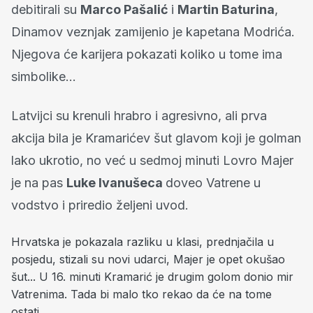
debitirali su
Marco Pašalić
i
Martin Baturina
,
Dinamov veznjak zamijenio je kapetana Modrića.
Njegova će karijera pokazati koliko u tome ima
simbolike...
Latvijci su krenuli hrabro i agresivno, ali prva
akcija bila je Kramarićev šut glavom koji je golman
lako ukrotio, no već u sedmoj minuti Lovro Majer
je na pas
Luke Ivanušeca
doveo Vatrene u
vodstvo i priredio željeni uvod.
Hrvatska je pokazala razliku u klasi, prednjačila u
posjedu, stizali su novi udarci, Majer je opet okušao
šut... U 16. minuti Kramarić je drugim golom donio mir
Vatrenima. Tada bi malo tko rekao da će na tome
ostati...