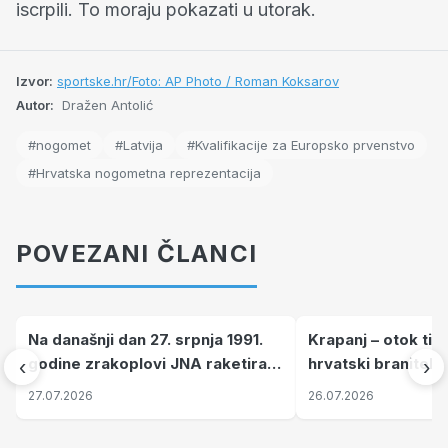
iscrpili. To moraju pokazati u utorak.
Izvor:
sportske.hr/Foto: AP Photo / Roman Koksarov
Autor:
Dražen Antolić
#nogomet
#Latvija
#Kvalifikacije za Europsko prvenstvo
#Hrvatska nogometna reprezentacija
POVEZANI ČLANCI
Na današnji dan 27. srpnja 1991.
Krapanj – otok tiš
godine zrakoplovi JNA raketirali
hrvatski branitelj
‹
›
su vojarnu i obučni centar "Nikola
pronalaze mir
27.07.2026
26.07.2026
Šubić Zrinski" popularno zvanu
"Opatovačka pustara"