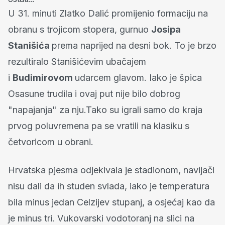
U 31. minuti Zlatko Dalić promijenio formaciju na
obranu s trojicom stopera, gurnuo
Josipa
Stanišića
prema naprijed na desni bok. To je brzo
rezultiralo Stanišićevim ubačajem
i
Budimirovom
udarcem glavom. Iako je špica
Osasune trudila i ovaj put nije bilo dobrog
"napajanja" za nju.Tako su igrali samo do kraja
prvog poluvremena pa se vratili na klasiku s
četvoricom u obrani.
Hrvatska pjesma odjekivala je stadionom, navijači
nisu dali da ih studen svlada, iako je temperatura
bila minus jedan Celzijev stupanj, a osjećaj kao da
je minus tri. Vukovarski vodotoranj na slici na