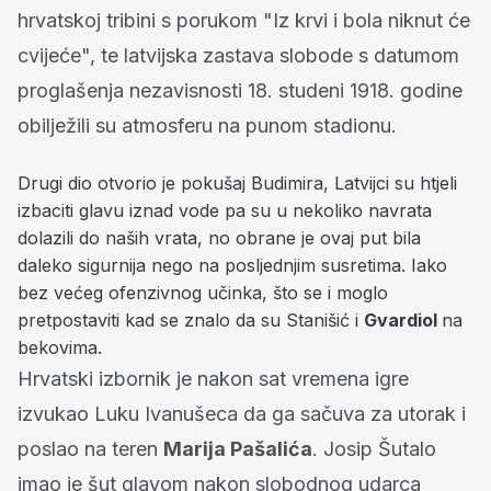
hrvatskoj tribini s porukom "Iz krvi i bola niknut će
cvijeće", te latvijska zastava slobode s datumom
proglašenja nezavisnosti 18. studeni 1918. godine
obilježili su atmosferu na punom stadionu.
Drugi dio otvorio je pokušaj Budimira, Latvijci su htjeli
izbaciti glavu iznad vode pa su u nekoliko navrata
dolazili do naših vrata, no obrane je ovaj put bila
daleko sigurnija nego na posljednjim susretima. Iako
bez većeg ofenzivnog učinka, što se i moglo
pretpostaviti kad se znalo da su Stanišić i
Gvardiol
na
bekovima.
Hrvatski izbornik je nakon sat vremena igre
izvukao Luku Ivanušeca da ga sačuva za utorak i
poslao na teren
Marija Pašalića
. Josip Šutalo
imao je šut glavom nakon slobodnog udarca