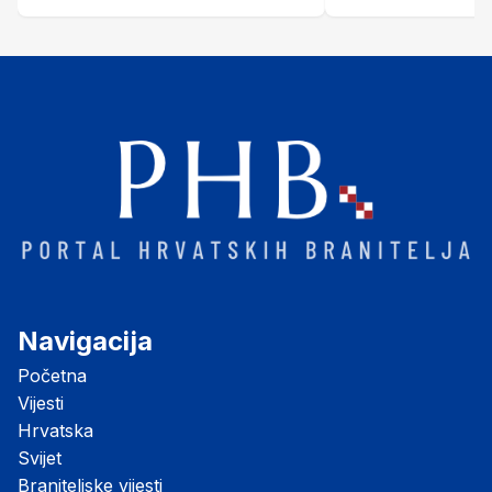
Šubić Zrinski" popularno zvanu
"Opatovačka pustara"
Navigacija
Početna
Vijesti
Hrvatska
Svijet
Braniteljske vijesti