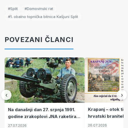
#Split
#Domovinski rat
#1. obalno topnička bitnica Kašjuni Split
POVEZANI ČLANCI
‹
›
Krapanj – otok tiš
Na današnji dan 27. srpnja 1991.
hrvatski branitelj
godine zrakoplovi JNA raketirali
pronalaze mir
su vojarnu i obučni centar "Nikola
26.07.2026
27.07.2026