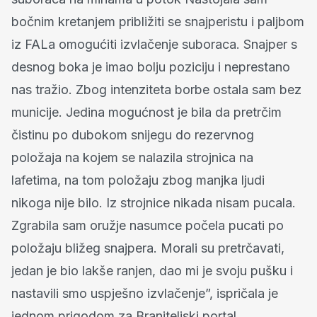
bočnim kretanjem približiti se snajperistu i paljbom
iz FALa omogućiti izvlačenje suboraca. Snajper s
desnog boka je imao bolju poziciju i neprestano
nas tražio. Zbog intenziteta borbe ostala sam bez
municije. Jedina mogućnost je bila da pretrčim
čistinu po dubokom snijegu do rezervnog
položaja na kojem se nalazila strojnica na
lafetima, na tom položaju zbog manjka ljudi
nikoga nije bilo. Iz strojnice nikada nisam pucala.
Zgrabila sam oružje nasumce počela pucati po
položaju bližeg snajpera. Morali su pretrčavati,
jedan je bio lakše ranjen, dao mi je svoju pušku i
nastavili smo uspješno izvlačenje”, ispričala je
jednom prigodom za Braniteljski portal.