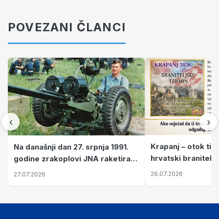
POVEZANI ČLANCI
‹
›
Krapanj – otok tiš
Na današnji dan 27. srpnja 1991.
hrvatski branitelj
godine zrakoplovi JNA raketirali
pronalaze mir
su vojarnu i obučni centar "Nikola
26.07.2026
27.07.2026
Šubić Zrinski" popularno zvanu
"Opatovačka pustara"