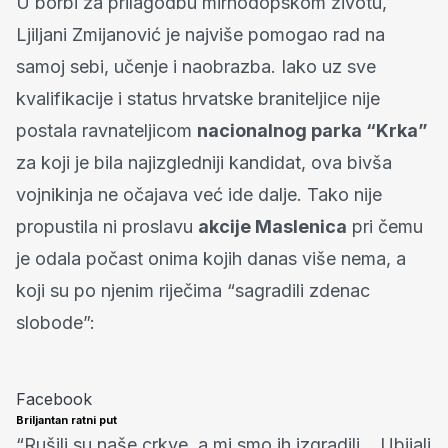
U borbi za prilagodbu mirnodopskom životu,
Ljiljani Zmijanović je najviše pomogao rad na
samoj sebi, učenje i naobrazba. Iako uz sve
kvalifikacije i status hrvatske braniteljice nije
postala ravnateljicom
nacionalnog parka “Krka”
za koji je bila najizgledniji kandidat, ova bivša
vojnikinja ne očajava već ide dalje. Tako nije
propustila ni proslavu
akcije Maslenica
pri čemu
je odala počast onima kojih danas više nema, a
koji su po njenim riječima “sagradili zdenac
slobode”:
Facebook
Briljantan ratni put
“Rušili su naše crkve, a mi smo ih izgradili… Ubijali