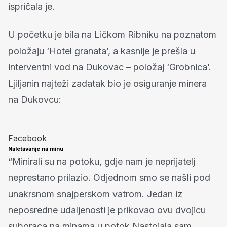
ispričala je.
U početku je bila na Ličkom Ribniku na poznatom
položaju ‘Hotel granata’, a kasnije je prešla u
interventni vod na Dukovac – položaj ‘Grobnica’.
Ljiljanin najteži zadatak bio je osiguranje minera
na Dukovcu:
Facebook
Naletavanje na minu
“Minirali su na potoku, gdje nam je neprijatelj
neprestano prilazio. Odjednom smo se našli pod
unakrsnom snajperskom vatrom. Jedan iz
neposredne udaljenosti je prikovao ovu dvojicu
suboraca na minama u potok Nastojala sam