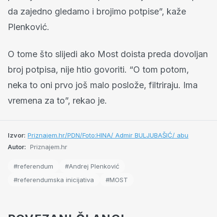
da zajedno gledamo i brojimo potpise”, kaže
Plenković.
O tome što slijedi ako Most doista preda dovoljan
broj potpisa, nije htio govoriti. “O tom potom,
neka to oni prvo još malo poslože, filtriraju. Ima
vremena za to”, rekao je.
Izvor:
Priznajem.hr/PDN/Foto:HINA/ Admir BULJUBAŠIĆ/ abu
Autor:
Priznajem.hr
#referendum
#Andrej Plenković
#referendumska inicijativa
#MOST