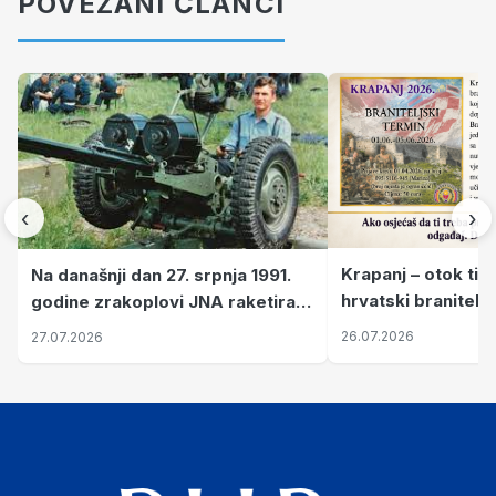
POVEZANI ČLANCI
‹
›
Krapanj – otok tiš
Na današnji dan 27. srpnja 1991.
hrvatski branitelj
godine zrakoplovi JNA raketirali
pronalaze mir
su vojarnu i obučni centar "Nikola
26.07.2026
27.07.2026
Šubić Zrinski" popularno zvanu
"Opatovačka pustara"